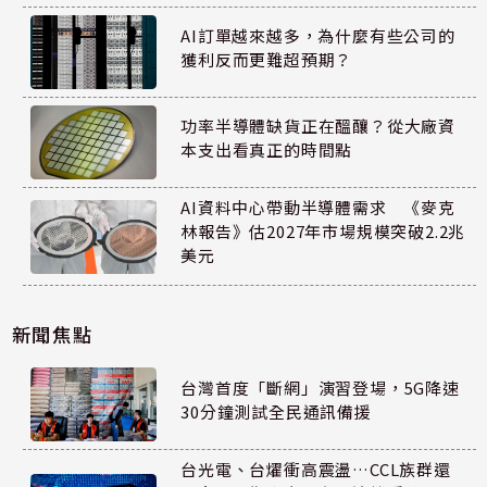
AI訂單越來越多，為什麼有些公司的
獲利反而更難超預期？
功率半導體缺貨正在醞釀？從大廠資
本支出看真正的時間點
AI資料中心帶動半導體需求 《麥克
林報告》估2027年市場規模突破2.2兆
美元
新聞焦點
台灣首度「斷網」演習登場，5G降速
30分鐘測試全民通訊備援
台光電、台燿衝高震盪…CCL族群還