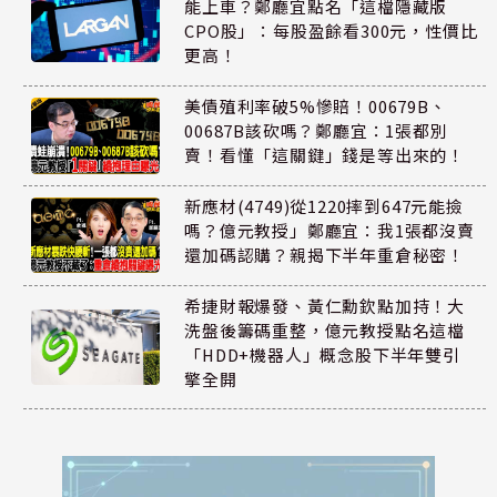
能上車？鄭廳宜點名「這檔隱藏版
CPO股」：每股盈餘看300元，性價比
更高！
美債殖利率破5%慘賠！00679B、
00687B該砍嗎？鄭廳宜：1張都別
賣！看懂「這關鍵」錢是等出來的！
新應材(4749)從1220摔到647元能撿
嗎？億元教授」鄭廳宜：我1張都沒賣
還加碼認購？親揭下半年重倉秘密！
希捷財報爆發、黃仁勳欽點加持！大
洗盤後籌碼重整，億元教授點名這檔
「HDD+機器人」概念股下半年雙引
擎全開