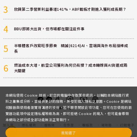
3
欣興第二季營業利益暴增141%，ABF載板才剛進入獲利成長期？
4
BBU即將大出貨，但市場都在關注這件事
5
半導體客戶改寫旺季節奏 精誠(6214)AI、雲端與海外布局接棒成
長
6
燃油成本大增，航空公司獲利為何仍有撐？成本轉嫁與AI貨運成兩
大關鍵
本網站使用 Cookie 技術，於您的電腦中存取某些資訊，以輔助本網站進行資
料之彙集或分析，並提供更好的服務，無侵犯個人隱私之意圖。Cookie 是網站
伺服器與使用者瀏覽器溝通的技術，若不願意開放此項功能，您可在您使用的瀏
客服
討論區
粉絲團
Instagram
Youtube
Podcast
覽器功能項中設定隱私權等級為高，即可拒絕 Cookie 的寫入，但可能會導致
本網站之部分或全部功能無法正常執行。
加入我
隱私權政
服務條
合作提
聯絡我
場地租
訂閱電子
們
策
款
案
們
借
報
我知道了
優分析 UAnalyze 商拓財經有限公司 © 2025