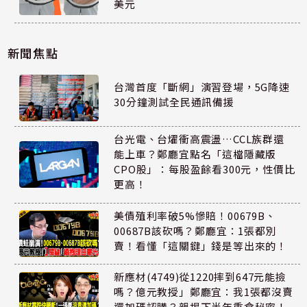
美元
新聞焦點
台灣首度「斷網」演習登場，5G降速
30分鐘測試全民通訊備援
台光電、台燿衝高震盪…CCL族群還
能上車？鄭廳宜點名「這檔隱藏版
CPO股」：每股盈餘看300元，性價比
更高！
美債殖利率破5%慘賠！00679B、
00687B該砍嗎？鄭廳宜：1張都別
賣！看懂「這關鍵」錢是等出來的！
新應材(4749)從1220摔到647元能撿
嗎？億元教授」鄭廳宜：我1張都沒賣
還加碼認購？親揭下半年重倉秘密！