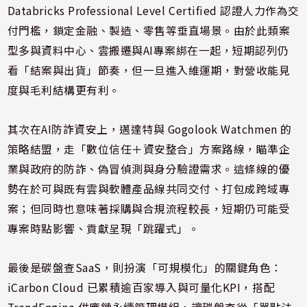
Databricks Professional Level Certified 認證人力作為交
付門檻，鎖定金融、製造、零售等垂直場景。由於此類案
型多與資料中心、雲搬遷與AI專案綁在一起，短期認列仍
看「結案與出貨」節奏，但一旦進入維運期，對營收能見
度與毛利結構更有利。
其次在AI防詐資安上，邁達特與 Gogolook Watchmen 的
策略結盟，走「數位信任＋資安整合」方案路線，瞄準企
業與政府的防詐、偽冒偵測與身分驗證需求。這條線的優
勢在於可與既有雲與軟體產品線共同交付、打包成跨域專
案；但同時也意味著採購與合規流程較長，短期仍可能受
專案時點影響、貢獻呈現「跳躍式」。
最後是碳盤查SaaS，則扮演「可規模化」的關鍵角色：
iCarbon Cloud 已累積逾百家導入與可量化KPI，搭配