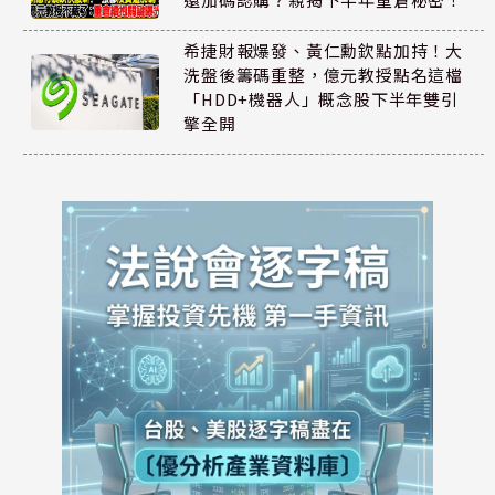
希捷財報爆發、黃仁勳欽點加持！大
洗盤後籌碼重整，億元教授點名這檔
「HDD+機器人」概念股下半年雙引
擎全開