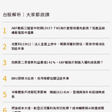
台股解析｜大家都說讚
1
ABF載板三雄當中欣興(3037-TW)為什麼營收最先創高？從產品結
構看懂其中差異
2
光寶科(2301)｜法人全面上修今、明兩年獲利預估，原來市場沒估
到這件事
3
欣興第二季營業利益暴增141%，ABF載板才剛進入獲利成長期？
4
BBU即將大出貨，但市場都在關注這件事
5
半導體客戶改寫旺季節奏 精誠(6214)AI、雲端與海外布局接棒成
長
6
燃油成本大增，航空公司獲利為何仍有撐？成本轉嫁與AI貨運成兩