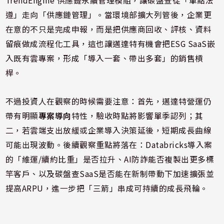
TrendEngine 供應鏈永續管理模組，讓碳盤查從「單點法
遵」走向「供應鏈管理」。當環境部擴大列管後，企業更
在意的不只是完成申報，而是把供應商回收、評核、資料
留痕做成流程化工具，這也讓邁達特有機會把ESG SaaS嵌
入既有雲專案，形成「導入一套、帶出多套」的銷售槓
桿。
不過投資人在觀察的時候需要注意：首先，邁達特營運仍
帶有明顯
專案導向
特性，驗收時點將影響單季認列；其
二，若雲端支出放緩或企業導入決策延後，短期成長曲線
可能出現波動。後續觀察重點將落在：Databricks導入案
的「維運/續約比重」是否拉升、AI防詐能否複製出更多標
竿客戶、以及碳盤查SaaS是否能在新制帶動下加速擴張並
提高ARPU，進一步把「三箭」串成可持續的成長飛輪。