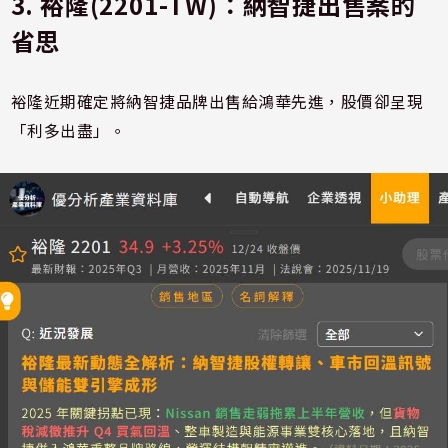
3. 裕隆(2201-TW)：納智捷出售案的
省思
裕隆近期確定將納智捷品牌出售給鴻華先進，股價卻呈現
「利多出盡」。