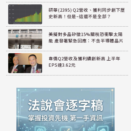
研華(2395) Q2營收、獲利同步創下歷
史新高！但是~這還不是全部？
美擬對多晶矽徵15%關稅恐衝擊太陽
能 產發署緊急回應：不含半導體晶片
韋僑Q2營收及獲利續創新高 上半年
EPS達3.62元