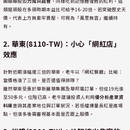
團關聯股如
力成
與
超豐
，同樣吃到記憶體復甦的紅利。這
類龍頭股在多頭時期本益比可給予16-20倍，若突破歷史天
價，代表上方無套牢賣壓，可視為「萬里無雲」繼續持
有。
2. 華東(8110-TW)：小心「網紅店」
效應
針對近期漲幅達三倍的華東，老牛以「網紅餐廳」比喻：
當價格漲了三倍，是否還值得排隊？
雖然華東受惠於華新麗華集團及華邦電訂單，但從19元漲
至50多元，位階已高。老牛建議投資人利用
優分析產業資
料庫
查詢其產業地位與訂單狀況，若低檔爆量長紅是進場
點，但漲多後需審視基本面是否跟上股價。