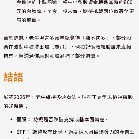
金進場的止跌訊號，將中小型股資金轉進當時約800
元的台積電，至今一股未賣，期待挑戰兩位數甚至更
高的股價。
至於遺憾，老牛坦言多頭年總覺得「賺不夠多」，部分股
票在波動中被洗出場（賣飛），例如記憶體飆股雖未直接
持有，但透過佈局封測股彌補了部分遺憾。
結語
展望2026年，老牛維持多頭看法。現在正是年末檢視持股
的好時機：
個股：
檢視是否跌破支撐或基本面轉差。
ETF：
調整攻守比例，適度納入具備爆發力的產業型