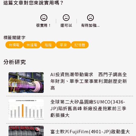
這篇文章對您來說實用嗎？
還可以
很實用！
有待加強...
標籤關鍵字
台積電
台達電
裕隆
華東
記憶體
分析研究
AI投資熱潮帶動需求 西門子調高全
年財測、單季工業事業利潤創歷史新
高
全球第二大矽晶圓廠SUMCO(3436-
JP)陷折舊高峰 新廠投產拖累前三季
虧損擴大
富士軟片FujiFilm(4901-JP)啟動重大