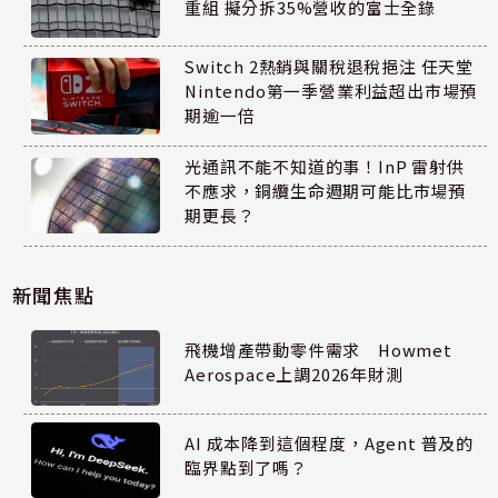
重組 擬分拆35%營收的富士全錄
Switch 2熱銷與關稅退稅挹注 任天堂
Nintendo第一季營業利益超出市場預
期逾一倍
光通訊不能不知道的事！InP 雷射供
不應求，銅纜生命週期可能比市場預
期更長？
新聞焦點
飛機增產帶動零件需求 Howmet
Aerospace上調2026年財測
AI 成本降到這個程度，Agent 普及的
臨界點到了嗎？