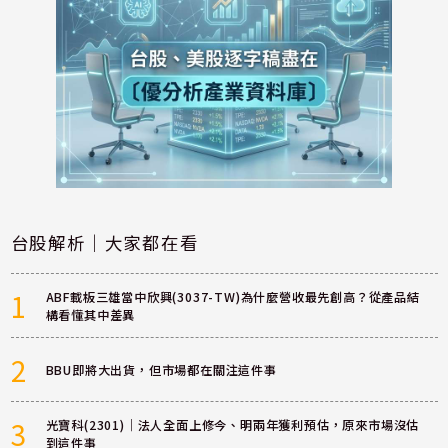
台股解析｜大家都在看
1
ABF載板三雄當中欣興(3037-TW)為什麼營收最先創高？從產品結
構看懂其中差異
2
BBU即將大出貨，但市場都在關注這件事
3
光寶科(2301)｜法人全面上修今、明兩年獲利預估，原來市場沒估
到這件事