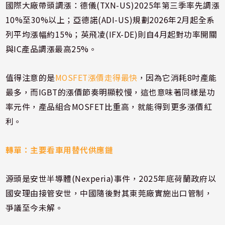
國際大廠帶頭調漲：德儀(TXN-US)2025年第三季率先調漲
10%至30%以上；亞德諾(ADI-US)規劃2026年2月起全系
列平均漲幅約15%；英飛凌(IFX-DE)則自4月起對功率開關
與IC產品調漲最高25%。
值得注意的是
MOSFET漲價走得最快
，因為它消耗8吋產能
最多，而IGBT的漲價節奏明顯較慢，這也意味著同樣是功
率元件，產品組合MOSFET比重高，就能得到更多漲價紅
利。
轉單：主要看車用替代供應鏈
源頭是安世半導體(Nexperia)事件，2025年底荷蘭政府以
國安理由接管安世，中國隨後對其東莞廠實施出口管制，
爭議至今未解。