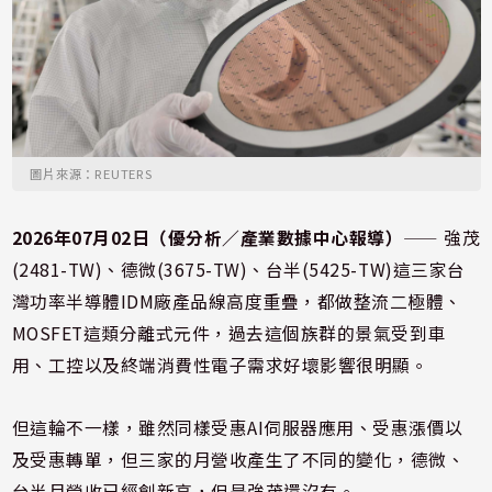
圖片來源：REUTERS
2026年07月02日（優分析／產業數據中心報導）
⸺ 強茂
(2481-TW)、德微(3675-TW)、台半(5425-TW)這三家台
灣功率半導體IDM廠產品線高度重疊，都做整流二極體、
MOSFET這類分離式元件，過去這個族群的景氣受到車
用、工控以及終端消費性電子需求好壞影響很明顯。
但這輪不一樣，雖然同樣受惠AI伺服器應用、受惠漲價以
及受惠轉單，但三家的月營收產生了不同的變化，德微、
台半月營收已經創新高，但是強茂還沒有。