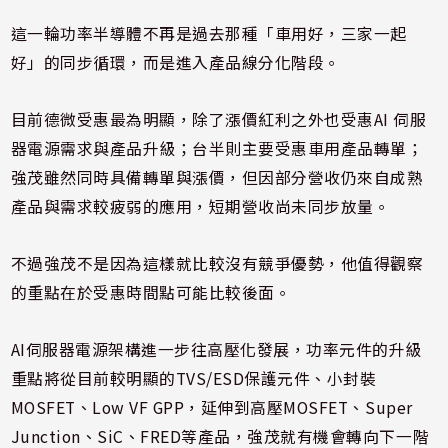
這一輪功率半導體不再是過去那種「車用好，三家一起
好」的同步循環，而是進入產品線分化階段。
目前德微受惠最為明顯，除了漲價紅利之外也受惠AI 伺服
器電源需求與產品升級；台半則主要受惠車用產品轉單；
強茂雖然同時具備轉單與漲價，但因部分營收仍來自成熟
產品與需求較疲弱的應用，短期營收尚未同步放量。
不過強茂不是因為這樣就比較沒有競爭優勢，他值得觀察
的重點在於受惠時間點可能比較後面。
AI伺服器電源架構進一步往高壓化發展，功率元件的升級
重點將從目前較明顯的TVS/ESD保護元件、小封裝
MOSFET、Low VF GPP，延伸到高壓MOSFET、Super
Junction、SiC、FRED等產品，強茂就有機會轉向下一階