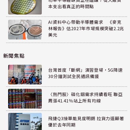
本支出看真正的時間點
AI資料中心帶動半導體需求 《麥克
林報告》估2027年市場規模突破2.2兆
美元
新聞焦點
台灣首度「斷網」演習登場，5G降速
30分鐘測試全民通訊備援
〈熱門股〉磷化銦需求持續看旺 聯亞
周漲41.41％站上所有均線
飛捷Q3接單能見度明朗 拉貨力道顯著
優於去年同期