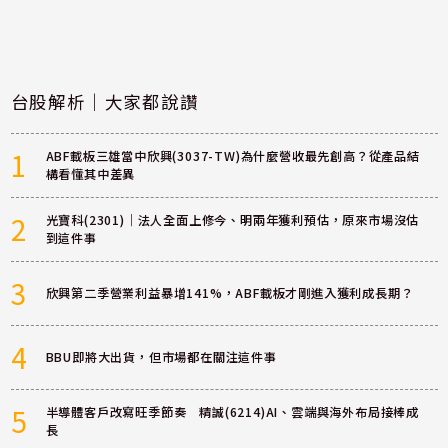
台股解析｜大家都說讚
1
ABF載板三雄當中欣興(3037-TW)為什麼營收最先創高？從產品結
構看懂其中差異
2
光寶科(2301)｜法人全面上修今、明兩年獲利預估，原來市場沒估
到這件事
3
欣興第二季營業利益暴增141%，ABF載板才剛進入獲利成長期？
4
BBU即將大出貨，但市場都在關注這件事
5
半導體客戶改寫旺季節奏 精誠(6214)AI、雲端與海外布局接棒成
長