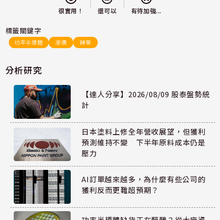
還可以
很實用！
有待加強...
標籤關鍵字
功率半導體
漲價
轉單
分析研究
【達人分享】2026/08/09 股泰盤勢統
計
日本塗料上修全年營收展望，但獲利
預測維持不變 下半年原料成本仍是
壓力
AI訂單越來越多，為什麼有些公司的
獲利反而更難超預期？
功率半導體缺貨正在醞釀？從大廠資