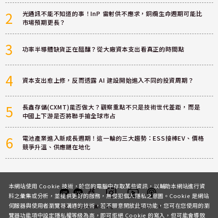
2
光通訊不能不知道的事！InP 雷射供不應求，銅纜生命週期可能比
市場預期更長？
3
功率半導體缺貨正在醞釀？從大廠資本支出看真正的時間點
4
資本支出愈上修，反而透露 AI 建設開始進入不同的投資周期？
5
長鑫存儲(CXMT)能否做大？觀察重點不只是技術世代差距，而是
中國上下游是否將聯手搶全球市占
6
電池產業進入新成長週期！這一輪的三大趨勢：ESS接棒EV、價格
競爭升溫、供應鏈在地化
本網站使用 Cookie 技術，於您的電腦中存取某些資訊，以輔助本網站進行資
料之彙集或分析，並提供更好的服務，無侵犯個人隱私之意圖。Cookie 是網站
伺服器與使用者瀏覽器溝通的技術，若不願意開放此項功能，您可在您使用的瀏
客服
討論區
粉絲團
Instagram
Youtube
Podcast
覽器功能項中設定隱私權等級為高，即可拒絕 Cookie 的寫入，但可能會導致