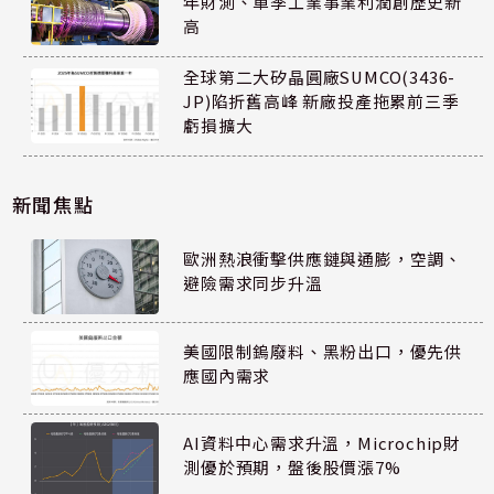
年財測、單季工業事業利潤創歷史新
高
全球第二大矽晶圓廠SUMCO(3436-
JP)陷折舊高峰 新廠投產拖累前三季
虧損擴大
新聞焦點
歐洲熱浪衝擊供應鏈與通膨，空調、
避險需求同步升溫
美國限制鎢廢料、黑粉出口，優先供
應國內需求
AI資料中心需求升溫，Microchip財
測優於預期，盤後股價漲7%