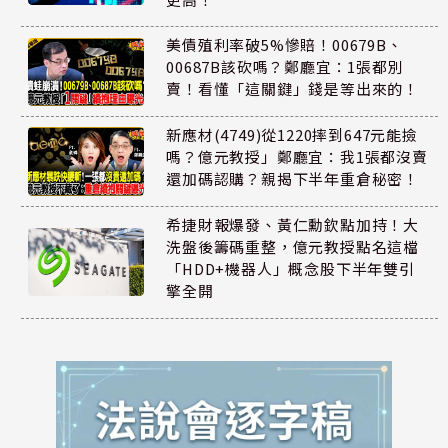
美債殖利率破5%慘賠！00679B、
00687B該砍嗎？鄭廳宜：1張都別
賣！看懂「這關鍵」錢是等出來的！
新應材(4749)從1220摔到647元能撿
嗎？億元教授」鄭廳宜：我1張都沒賣
還加碼認購？親揭下半年重倉秘密！
希捷財報爆發、黃仁勳欽點加持！大
洗盤後籌碼重整，億元教授點名這檔
「HDD+機器人」概念股下半年雙引
擎全開