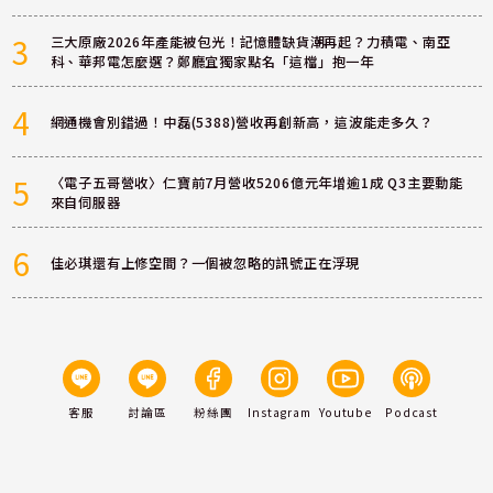
3
三大原廠2026年產能被包光！記憶體缺貨潮再起？力積電、南亞
科、華邦電怎麼選？鄭廳宜獨家點名「這檔」抱一年
4
網通機會別錯過！中磊(5388)營收再創新高，這波能走多久？
5
〈電子五哥營收〉仁寶前7月營收5206億元年增逾1成 Q3主要動能
來自伺服器
6
佳必琪還有上修空間？一個被忽略的訊號正在浮現
客服
討論區
粉絲團
Instagram
Youtube
Podcast