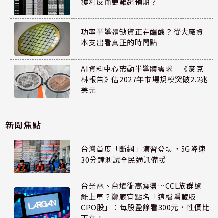
獲利反而更難超預期？
功率半導體缺貨正在醞釀？從大廠資
本支出看真正的時間點
AI資料中心帶動半導體需求 《麥克
林報告》估2027年市場規模突破2.2兆
美元
新聞焦點
台灣首度「斷網」演習登場，5G降速
30分鐘測試全民通訊備援
台光電、台燿衝高震盪…CCL族群還
能上車？鄭廳宜點名「這檔隱藏版
CPO股」：每股盈餘看300元，性價比
更高！