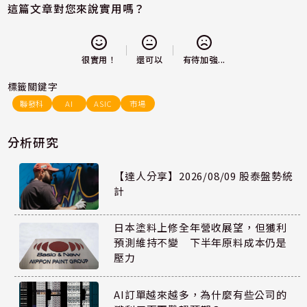
這篇文章對您來說實用嗎？
還可以
很實用！
有待加強...
標籤關鍵字
聯發科
AI
ASIC
市場
分析研究
【達人分享】2026/08/09 股泰盤勢統
計
日本塗料上修全年營收展望，但獲利
預測維持不變 下半年原料成本仍是
壓力
AI訂單越來越多，為什麼有些公司的