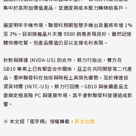
集中於高附加價值產品，並適度將成本壓力轉嫁給客戶。
展望明年手機市場，聯發科預期智慧手機出貨量將年增 1%
至 3%。目前旗艦晶片天璣 9500 銷售表現良好，雖然記憶
體供應吃緊，但產品價值仍足以支撐毛利表現。
針對與輝達 (NVDA-US) 的合作，蔡力行指出，雙方在
GB10 專案上已有緊密合作關係，且正在共同開發第二代產
品，重申聯發科在技術與時程上具領先優勢。至於輝達投
資英特爾 (INTC-US)，蔡力行回應，GB10 與後續產品主
要鎖定極高階 PC 與運算市場，其不會對聯發科營運造成影
響。
※ 本文經「鉅亨網」授權轉載，
原文出處