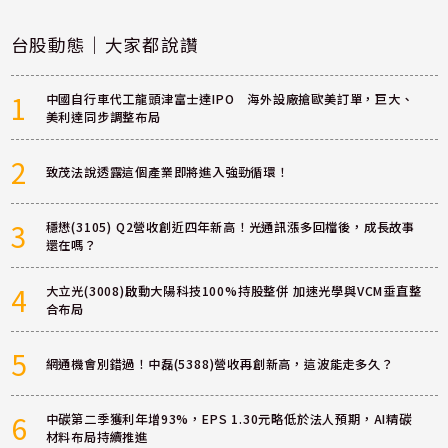
台股動態｜大家都說讚
1
中國自行車代工龍頭津富士達IPO 海外設廠搶歐美訂單，巨大、
美利達同步調整布局
2
致茂法說透露這個產業即將進入強勁循環！
3
穩懋(3105) Q2營收創近四年新高！光通訊漲多回檔後，成長故事
還在嗎？
4
大立光(3008)啟動大陽科技100%持股整併 加速光學與VCM垂直整
合布局
5
網通機會別錯過！中磊(5388)營收再創新高，這波能走多久？
6
中碳第二季獲利年增93%，EPS 1.30元略低於法人預期，AI精碳
材料布局持續推進