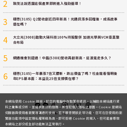
2
致茂法說透露這個產業即將進入強勁循環！
3
穩懋(3105) Q2營收創近四年新高！光通訊漲多回檔後，成長故事
還在嗎？
4
大立光(3008)啟動大陽科技100%持股整併 加速光學與VCM垂直整
合布局
5
網通機會別錯過！中磊(5388)營收再創新高，這波能走多久？
6
穩懋(3105)一年暴漲7倍又腰斬，跌出價值了嗎？杜金龍看懂明後
年EPS基本面：本益比25倍支撐價在哪？
本網站使用 Cookie 技術，於您的電腦中存取某些資訊，以輔助本網站進行資
料之彙集或分析，並提供更好的服務，無侵犯個人隱私之意圖。Cookie 是網站
伺服器與使用者瀏覽器溝通的技術，若不願意開放此項功能，您可在您使用的瀏
客服
討論區
粉絲團
Instagram
Youtube
Podcast
覽器功能項中設定隱私權等級為高，即可拒絕 Cookie 的寫入，但可能會導致
本網站之部分或全部功能無法正常執行。