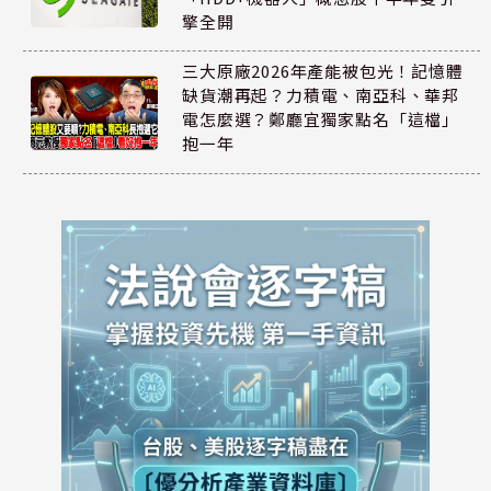
擎全開
三大原廠2026年產能被包光！記憶體
缺貨潮再起？力積電、南亞科、華邦
電怎麼選？鄭廳宜獨家點名「這檔」
抱一年