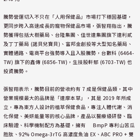
騰勢營運切入不只在「人用保健品」市場打下穩固基礎，
更同步跨入高速成長的寵物保健品市場，張智翔指出，騰
勢獲得包括大樹藥局、台隆集團、佳世達集團旗下達利貳
及丁丁藥局 (諾貝兒寶貝)、富邦金創投等大型知名藥局、
實體通路、電商平台強勢導入且入股騰勢，台數科 (6464-
TW) 旗下的鑫傳 (6856-TW)，生技股軒郁 (6703-TW) 也
投資騰勢。
張智翔表示，騰勢目前的營收約有 7 成是保健品類，其中
營業規模最大的品牌是「達摩本草」，其是 2019 年所成
立，專為東方人設計的植萃保健食品，專注人體代謝、消
化保健、美妍能量等的核心品牌，產品以醫療級研發、臨
床驗證、科學機制配方為基礎，擁有 BmpP 專利山苦瓜
胜肽、92% Omega-3rTG 高濃度魚油 EX、ABC PRO + 雙