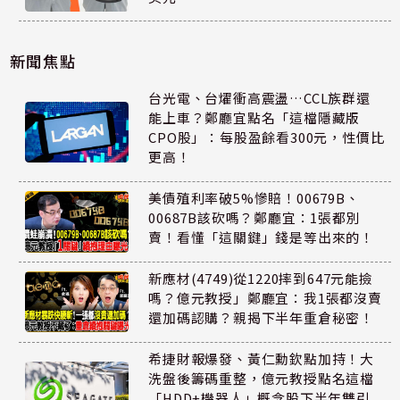
新聞焦點
台光電、台燿衝高震盪…CCL族群還
能上車？鄭廳宜點名「這檔隱藏版
CPO股」：每股盈餘看300元，性價比
更高！
美債殖利率破5%慘賠！00679B、
00687B該砍嗎？鄭廳宜：1張都別
賣！看懂「這關鍵」錢是等出來的！
新應材(4749)從1220摔到647元能撿
嗎？億元教授」鄭廳宜：我1張都沒賣
還加碼認購？親揭下半年重倉秘密！
希捷財報爆發、黃仁勳欽點加持！大
洗盤後籌碼重整，億元教授點名這檔
「HDD+機器人」概念股下半年雙引