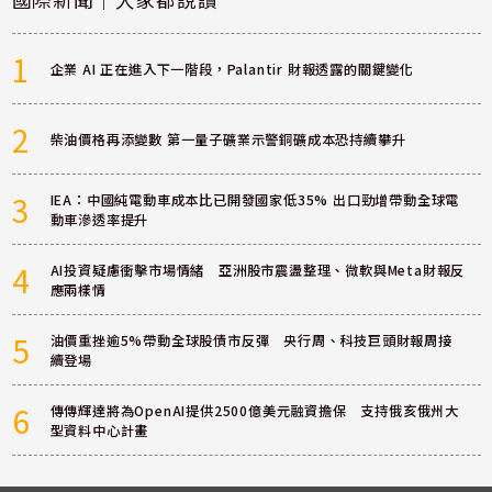
1
企業 AI 正在進入下一階段，Palantir 財報透露的關鍵變化
2
柴油價格再添變數 第一量子礦業示警銅礦成本恐持續攀升
3
IEA：中國純電動車成本比已開發國家低35% 出口勁增帶動全球電
動車滲透率提升
4
AI投資疑慮衝擊市場情緒 亞洲股市震盪整理、微軟與Meta財報反
應兩樣情
5
油價重挫逾5%帶動全球股債市反彈 央行周、科技巨頭財報周接
續登場
6
傳傳輝達將為OpenAI提供2500億美元融資擔保 支持俄亥俄州大
型資料中心計畫