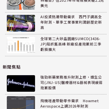
林報告》估2027年市場規模突破2.2兆
美元
AI投資熱潮帶動需求 西門子調高全
年財測、單季工業事業利潤創歷史新
高
全球第二大矽晶圓廠SUMCO(3436-
JP)陷折舊高峰 新廠投產拖累前三季
虧損擴大
新聞焦點
強勁新藥業務推升財測上修，嬌生公
司(JNJ-US)醫療器材&器械表現疲弱
拖累股價
飛機增產帶動零件需求 Howmet
Aerospace上調2026年財測