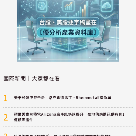
國際新聞｜大家都在看
1
美軍飛彈庫存告急 洛克希德馬丁、Rheinmetall接急單
2
蘋果證實台積電Arizona廠產能快速提升 在地供應鏈已供貨逾1
億顆零組件