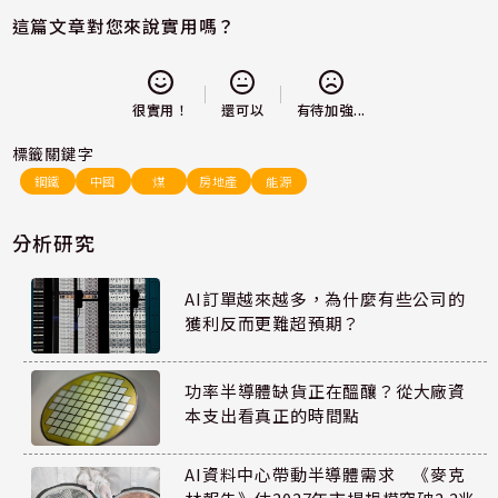
這篇文章對您來說實用嗎？
還可以
很實用！
有待加強...
標籤關鍵字
鋼鐵
中國
煤
房地產
能源
分析研究
AI訂單越來越多，為什麼有些公司的
獲利反而更難超預期？
功率半導體缺貨正在醞釀？從大廠資
本支出看真正的時間點
AI資料中心帶動半導體需求 《麥克