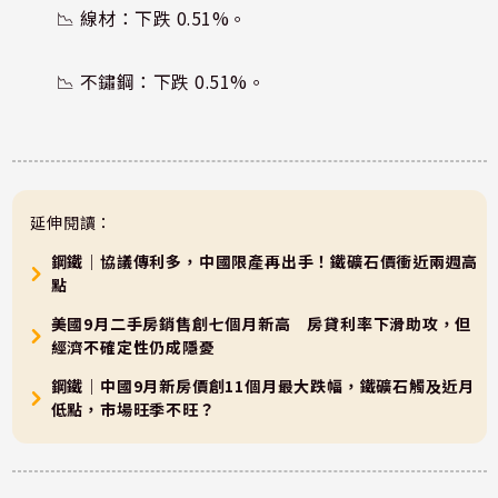
📉 線材：下跌 0.51%。
📉 不鏽鋼：下跌 0.51%。
延伸閱讀：
鋼鐵｜協議傳利多，中國限產再出手！鐵礦石價衝近兩週高
點
美國9月二手房銷售創七個月新高 房貸利率下滑助攻，但
經濟不確定性仍成隱憂
鋼鐵｜中國9月新房價創11個月最大跌幅，鐵礦石觸及近月
低點，市場旺季不旺？