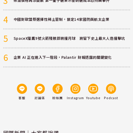
3
柴油價格再添變數 第一量子礦業示警銅礦成本恐持續攀升
4
中國對歐盟祭選擇性稀土管制，鎖定14家國防與航太企業
5
SpaceX獵鷹9號火箭殘骸即將撞月球 將留下史上最大人造撞擊坑
6
企業 AI 正在進入下一階段，Palantir 財報透露的關鍵變化
客服
討論區
粉絲團
Instagram
Youtube
Podcast
國際新聞｜大家都說讚