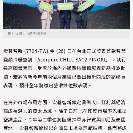
圖片來源：由鉅亨網提供
宏碁智新 (7794-TW) 今 (26) 日在台北正式發表首款智慧
變頻冷暖空調「Acerpure CHILL SAC2 PINOKI」 ，執行
長高國書表示，受惠於海內外通路持續擴展與新品推波助
瀾，宏碁智新今年前兩個月業績已繳出接近四成的高成長
表現 ，預計全年將繳出營收雙位數表現。
在海外市場布局方面，宏碁智新鎖定具備人口紅利與經濟
高成長潛力的亞太區域 。除了日前已在印度市場率先推出
空調產品，今年第二季也將陸續揮軍菲律賓與印尼及泰國
等地 。宏碁智新期盼以台灣母市場為示範指標，進而將成