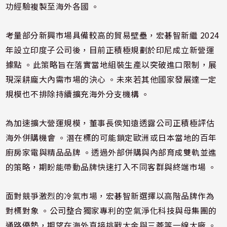
功經驗複製至海外各國 。
考量部分新興市場具備較高的貿易壁壘，宏碁智新繼 2024
年設立印度子公司後，目前正積極規劃於印尼成立新營運
據點 。此策略旨在落實當地組裝生產以突破進口限制，展
現深耕龐大內需市場的決心 。未來若其他國家發展達一定
規模也不排除持續擴充海外分支機構 。
為加速擴大營運規模，董事長侯知遠透露公司正積極評估
海外併購機會 。潛在標的可能鎖定歐洲或日本當地的百年
廚房家電與精品品牌 。透過外部併購與內部育成雙軌並進
的策略，期盼能帶動品牌快速打入不同客群與終端市場 。
面對競爭激烈的冷氣市場，宏碁智新選擇以高階品牌作為
對標對象 。公司整合獨家專利的空氣淨化科技與母集團的
通路優勢，期望在海外直接挑戰大金與三菱等一線大廠 。