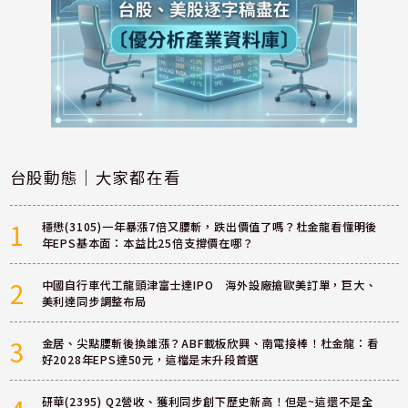
台股動態｜大家都在看
1
穩懋(3105)一年暴漲7倍又腰斬，跌出價值了嗎？杜金龍看懂明後
年EPS基本面：本益比25倍支撐價在哪？
2
中國自行車代工龍頭津富士達IPO 海外設廠搶歐美訂單，巨大、
美利達同步調整布局
3
金居、尖點腰斬後換誰漲？ABF載板欣興、南電接棒！杜金龍：看
好2028年EPS達50元，這檔是末升段首選
研華(2395) Q2營收、獲利同步創下歷史新高！但是~這還不是全