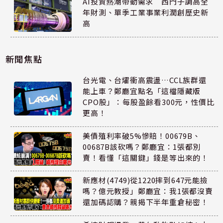
AI投資熱潮帶動需求 西門子調高全
年財測、單季工業事業利潤創歷史新
高
新聞焦點
台光電、台燿衝高震盪…CCL族群還
能上車？鄭廳宜點名「這檔隱藏版
CPO股」：每股盈餘看300元，性價比
更高！
美債殖利率破5%慘賠！00679B、
00687B該砍嗎？鄭廳宜：1張都別
賣！看懂「這關鍵」錢是等出來的！
新應材(4749)從1220摔到647元能撿
嗎？億元教授」鄭廳宜：我1張都沒賣
還加碼認購？親揭下半年重倉秘密！