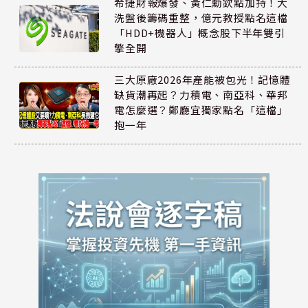
希捷財報爆發、黃仁勳欽點加持！大
洗盤後籌碼重整，億元教授點名這檔
「HDD+機器人」概念股下半年雙引
擎全開
三大原廠2026年產能被包光！記憶體
缺貨潮再起？力積電、南亞科、華邦
電怎麼選？鄭廳宜獨家點名「這檔」
抱一年