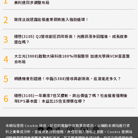
美利達同步調整布局
2
致茂法說透露這個產業即將進入強勁循環！
3
穩懋(3105) Q2營收創近四年新高！光通訊漲多回檔後，成長故事
還在嗎？
4
大立光(3008)啟動大陽科技100%持股整併 加速光學與VCM垂直整
合布局
5
網通機會別錯過！中磊(5388)營收再創新高，這波能走多久？
6
穩懋(3105)一年暴漲7倍又腰斬，跌出價值了嗎？杜金龍看懂明後
年EPS基本面：本益比25倍支撐價在哪？
本網站使用 Cookie 技術，於您的電腦中存取某些資訊，以輔助本網站進行資
料之彙集或分析，並提供更好的服務，無侵犯個人隱私之意圖。Cookie 是網站
伺服器與使用者瀏覽器溝通的技術，若不願意開放此項功能，您可在您使用的瀏