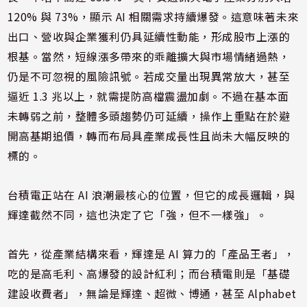
120% 與 73%，顯示 AI 相關需求持續爆發。這意味著未來
出口、營收與企業獲利仍具延續性動能，形成股市上漲的
根基。當然，短線漲多帶來的乖離擴大與市場情緒過熱，
仍是不可忽視的風險訊號。若成交量出現異常放大，甚至
逼近 1.3 兆以上，就需提防高檔震盪加劇。不過在基本面
未轉弱之前，整體多頭趨勢仍可延續，操作上重點在於避
開高基期追價，轉而布局具產業成長性且尚未大幅反映的
標的。
台積電正站在 AI 浪潮最核心的位置，但它的成長邏輯，與
輝達截然不同，這也決定了它「強，但不一樣強」。
首先，從產業結構來看，輝達是 AI 算力的「產品王者」，
吃的是高毛利、高爆發的設計紅利；而台積電則是「基礎
建設收費者」，無論是輝達、超微、博通，甚至 Alphabet