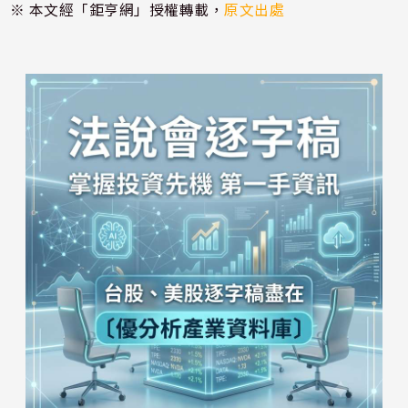
※ 本文經「鉅亨網」授權轉載，
原文出處