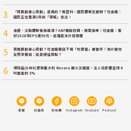
3
「買群創身心受創」是真的？南亞科、國巨腰斬怎麼辦？杜金龍：
國巨正在重演2年前「華城」走法！
4
金居、尖點腰斬後換誰漲？ABF載板欣興、南電接棒！杜金龍：看
好2028年EPS達50元，這檔是末升段首選
5
買進群創身心受創？杜金龍親自下場「吃便當」被套牢！為什麼他
反而笑著說：這是絕佳買點？
6
環球晶(6488)更新義大利 Novara 廠火災進度，法人估影響全球 8
吋產能約 5%
客服
討論區
粉絲團
Instagram
Youtube
Podcast