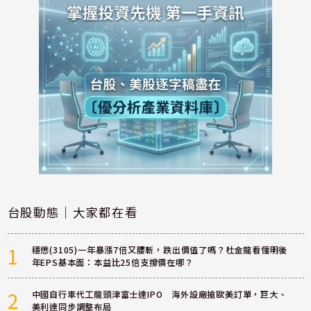
台股動態｜大家都在看
1
穩懋(3105)一年暴漲7倍又腰斬，跌出價值了嗎？杜金龍看懂明後
年EPS基本面：本益比25倍支撐價在哪？
2
中國自行車代工龍頭津富士達IPO 海外設廠搶歐美訂單，巨大、
美利達同步調整布局