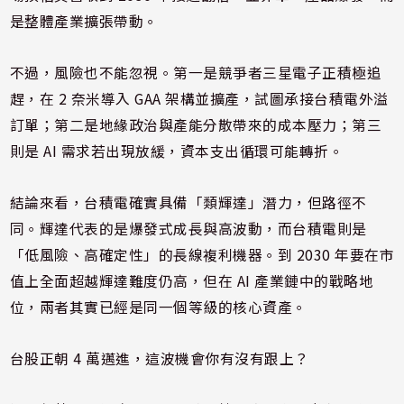
是整體產業擴張帶動。
不過，風險也不能忽視。第一是競爭者三星電子正積極追
趕，在 2 奈米導入 GAA 架構並擴產，試圖承接台積電外溢
訂單；第二是地緣政治與產能分散帶來的成本壓力；第三
則是 AI 需求若出現放緩，資本支出循環可能轉折。
結論來看，台積電確實具備「類輝達」潛力，但路徑不
同。輝達代表的是爆發式成長與高波動，而台積電則是
「低風險、高確定性」的長線複利機器。到 2030 年要在市
值上全面超越輝達難度仍高，但在 AI 產業鏈中的戰略地
位，兩者其實已經是同一個等級的核心資產。
台股正朝 4 萬邁進，這波機會你有沒有跟上？