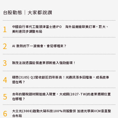
台股動態｜大家都說讚
1
中國自行車代工龍頭津富士達IPO 海外設廠搶歐美訂單，巨大、
美利達同步調整布局
2
AI 散熱的下一波機會，會從哪裡來？
3
致茂法說透露這個產業即將進入強勁循環！
4
穩懋(3105) Q2營收創近四年新高！光通訊漲多回檔後，成長故事
還在嗎？
5
去年的關稅題材開始進入現實，大成鋼(2027-TW)的產業週期位置
在哪裡？
6
大立光(3008)啟動大陽科技100%持股整併 加速光學與VCM垂直整
合布局