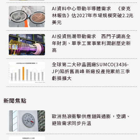
AI資料中心帶動半導體需求 《麥克
林報告》估2027年市場規模突破2.2兆
美元
AI投資熱潮帶動需求 西門子調高全
年財測、單季工業事業利潤創歷史新
高
全球第二大矽晶圓廠SUMCO(3436-
JP)陷折舊高峰 新廠投產拖累前三季
虧損擴大
新聞焦點
歐洲熱浪衝擊供應鏈與通膨，空調、
避險需求同步升溫