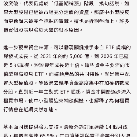
波突破，代表仍處於「低基期補漲」階段。換句話說，如
果大型股是已經被市場充分定價的資產，那麼中小型股反
而更像尚未被完全挖掘的寶藏。這也是近期盤面上，許多
櫃買個股表現強於大盤的根本原因。
進一步觀察資金來源，可以發現關鍵推手來自 ETF 規模的
爆發式成長。從 2021 年的約 5,000 億，到 2026 年已逼
近 5 兆規模，短短幾年成長近十倍。這些資金主要流向市
值型與高股息 ETF，而這類產品的共同特性，就是集中配
置大型權值股，導致過去幾年資金高度集中在加權指數成
分股。直到近一年主動式 ETF 崛起，資金才開始逐步流入
櫃買市場，使中小型股迎來補漲契機，也解釋了為何櫃買
行情會在近期突然加速。
基本面同樣提供強力支撐。最新外銷訂單連續 14 個月成
長，年增率高達 65.9%，其中資通訊與電子產業分別大增