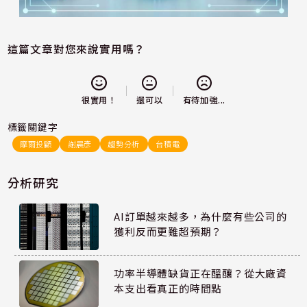
這篇文章對您來說實用嗎？
還可以
很實用！
有待加強...
標籤關鍵字
摩爾投顧
謝晨彥
趨勢分析
台積電
分析研究
AI訂單越來越多，為什麼有些公司的
獲利反而更難超預期？
功率半導體缺貨正在醞釀？從大廠資
本支出看真正的時間點