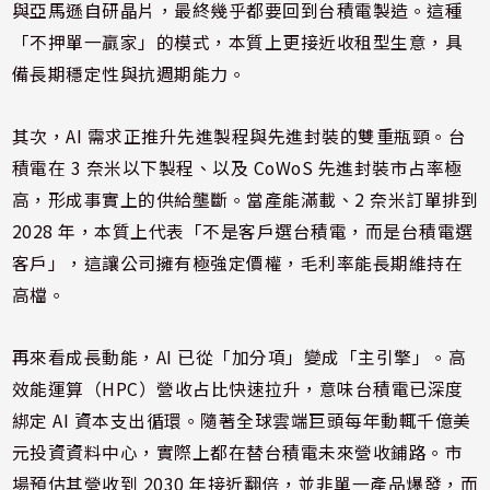
與亞馬遜自研晶片，最終幾乎都要回到台積電製造。這種
「不押單一贏家」的模式，本質上更接近收租型生意，具
備長期穩定性與抗週期能力。
其次，AI 需求正推升先進製程與先進封裝的雙重瓶頸。台
積電在 3 奈米以下製程、以及 CoWoS 先進封裝市占率極
高，形成事實上的供給壟斷。當產能滿載、2 奈米訂單排到
2028 年，本質上代表「不是客戶選台積電，而是台積電選
客戶」，這讓公司擁有極強定價權，毛利率能長期維持在
高檔。
再來看成長動能，AI 已從「加分項」變成「主引擎」。高
效能運算（HPC）營收占比快速拉升，意味台積電已深度
綁定 AI 資本支出循環。隨著全球雲端巨頭每年動輒千億美
元投資資料中心，實際上都在替台積電未來營收鋪路。市
場預估其營收到 2030 年接近翻倍，並非單一產品爆發，而