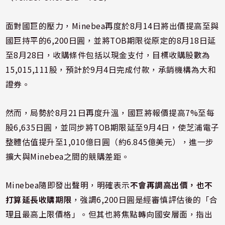
面對國巨的壓力，Minebea再度於8月14日將出價提高至與
國巨持平的6,200日圓，並將TOB期限從原定的8月18日延
至8月28日，收購條件包括以現金支付，目標收購股數為
15,015,111股，預計於9月4日完成付款，承銷機構為大和
證券。
然而，局勢於8月21日再度升溫，國巨將報價提高7%至每
股6,635日圓，並同步將TOB期限延至9月4日，使芝浦電子
整體估值提升至1,010億日圓（約6.845億美元），進一步
擴大與Minebea之間的競購差距。
Minebea隨即發出聲明，明確表示
不會再調高出價，也不
打算延長收購期限
，強調6,200日圓是經審慎評估後的「合
理且最高上限價格」。但其也將焦點轉向國安層面，指出