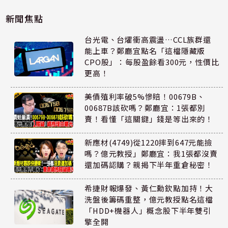
新聞焦點
台光電、台燿衝高震盪…CCL族群還
能上車？鄭廳宜點名「這檔隱藏版
CPO股」：每股盈餘看300元，性價比
更高！
美債殖利率破5%慘賠！00679B、
00687B該砍嗎？鄭廳宜：1張都別
賣！看懂「這關鍵」錢是等出來的！
新應材(4749)從1220摔到647元能撿
嗎？億元教授」鄭廳宜：我1張都沒賣
還加碼認購？親揭下半年重倉秘密！
希捷財報爆發、黃仁勳欽點加持！大
洗盤後籌碼重整，億元教授點名這檔
「HDD+機器人」概念股下半年雙引
擎全開