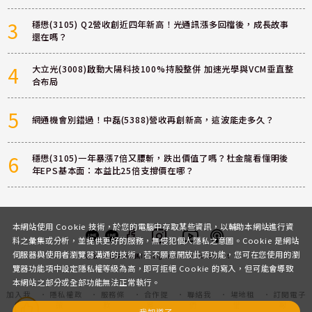
3
穩懋(3105) Q2營收創近四年新高！光通訊漲多回檔後，成長故事
還在嗎？
4
大立光(3008)啟動大陽科技100%持股整併 加速光學與VCM垂直整
合布局
5
網通機會別錯過！中磊(5388)營收再創新高，這波能走多久？
6
穩懋(3105)一年暴漲7倍又腰斬，跌出價值了嗎？杜金龍看懂明後
年EPS基本面：本益比25倍支撐價在哪？
本網站使用 Cookie 技術，於您的電腦中存取某些資訊，以輔助本網站進行資
料之彙集或分析，並提供更好的服務，無侵犯個人隱私之意圖。Cookie 是網站
伺服器與使用者瀏覽器溝通的技術，若不願意開放此項功能，您可在您使用的瀏
客服
討論區
粉絲團
Instagram
Youtube
Podcast
覽器功能項中設定隱私權等級為高，即可拒絕 Cookie 的寫入，但可能會導致
本網站之部分或全部功能無法正常執行。
加入我
隱私權政
服務條
合作提
聯絡我
場地租
訂閱電子
們
策
款
案
們
借
報