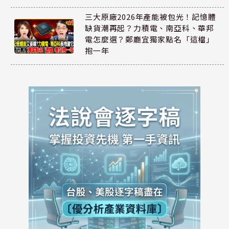
三大原廠2026年產能被包光！記憶體
缺貨潮再起？力積電、南亞科、華邦
電怎麼選？鄭廳宜獨家點名「這檔」
抱一年