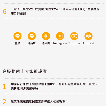
6
〈電子五哥營收〉仁寶前7月營收5206億元年增逾1成 Q3主要動能
來自伺服器
客服
討論區
粉絲團
Instagram
Youtube
Podcast
台股動態｜大家都說讚
1
中國自行車代工龍頭津富士達IPO 海外設廠搶歐美訂單，巨大、
美利達同步調整布局
2
致茂法說透露這個產業即將進入強勁循環！