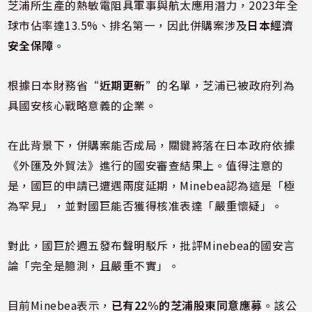
芝浦所生產的熱敏電阻具軍事與航太應用潛力，2023年全
球市佔率達13.5%、排名第一，因此併購案涉及
日本經濟
安全保障
。
根據日本財務省
“近期更新”
的名單，芝浦已被政府列為
具國安核心戰略意義的企業。
在此背景下，併購案能否成局，關鍵將落在日本政府依據
《外匯及外貿法》進行的國安審查結果上。值得注意的
是，國巨的申請已遭遇兩度延期，Minebea認為這是「極
為罕見」，並對國巨能否獲得核准表達「嚴重懷疑」。
對此，國巨於週五發布聲明駁斥，批評Minebea的國安言
論「完全是臆測，且嚴重不實」。
目前Minebea表示，
已有22%的芝浦股東同意應募
。該公