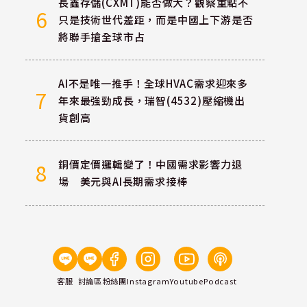
長鑫存儲(CXMT)能否做大？觀察重點不
6
只是技術世代差距，而是中國上下游是否
將聯手搶全球市占
AI不是唯一推手！全球HVAC需求迎來多
7
年來最強勁成長，瑞智(4532)壓縮機出
貨創高
銅價定價邏輯變了！中國需求影響力退
8
場 美元與AI長期需求接棒
客服
討論區
粉絲團
Instagram
Youtube
Podcast