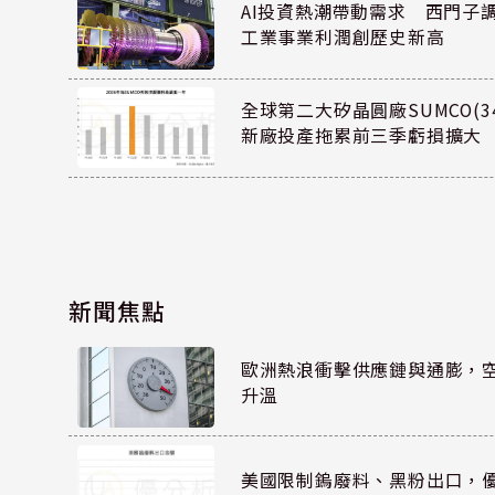
AI投資熱潮帶動需求 西門子
工業事業利潤創歷史新高
全球第二大矽晶圓廠SUMCO(34
新廠投產拖累前三季虧損擴大
新聞焦點
歐洲熱浪衝擊供應鏈與通膨，
升溫
美國限制鎢廢料、黑粉出口，