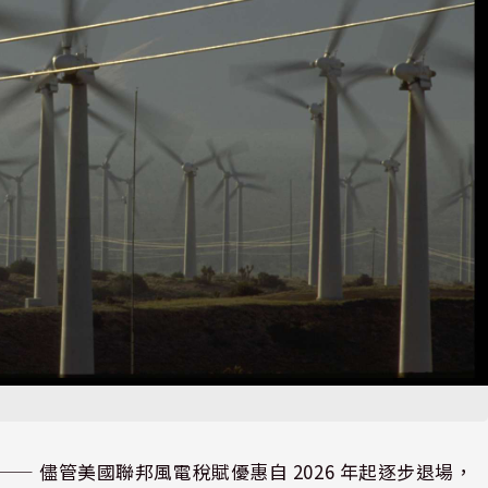
⸺ 儘管美國聯邦風電稅賦優惠自 2026 年起逐步退場，