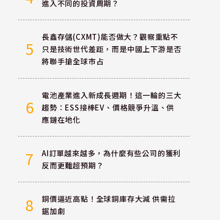
進入不同的投資周期？
長鑫存儲(CXMT)能否做大？觀察重點不
5
只是技術世代差距，而是中國上下游是否
將聯手搶全球市占
電池產業進入新成長週期！這一輪的三大
6
趨勢：ESS接棒EV、價格競爭升溫、供
應鏈在地化
AI訂單越來越多，為什麼有些公司的獲利
7
反而更難超預期？
銅價逼近高點！全球銅庫存大減 供需拉
8
鋸加劇