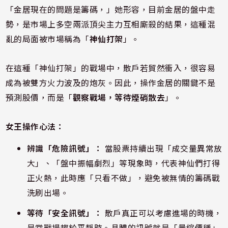
「金居現在的問題是籌碼，」她形容，目前金居的盤中走
勢，是市場上多空兩派頂尖主力互相廝殺的結果，這種混
亂的局面被市場稱為「
神仙打架
」。
在這種「神仙打架」的戰場中，散戶若貿然衝入，很容易
成為被雙方火力波及的炮灰。因此，操作金居的關鍵不是
預測股價，而是「
觀察戰場，等待煙硝散去
」。
女王操作心法：
辨識「危險訊號」：
當股票持續出現「成交量異常放
大」、「盤中振幅劇烈」等現象時，代表神仙們打得
正火熱，此時應「只看不做」，避免被無情的籌碼戰
洗刷出場。
等待「安全訊號」：
散戶真正可以考慮進場的時機，
是當戰場趨於平靜時。具體的訊號就是「量縮價穩」