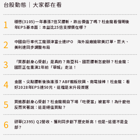
台股動態｜大家都在看
1
穩懋(3105)一年暴漲7倍又腰斬，跌出價值了嗎？杜金龍看懂明後
年EPS基本面：本益比25倍支撐價在哪？
2
中國自行車代工龍頭津富士達IPO 海外設廠搶歐美訂單，巨大、
美利達同步調整布局
3
「買群創身心受創」是真的？南亞科、國巨腰斬怎麼辦？杜金龍：
國巨正在重演2年前「華城」走法！
4
金居、尖點腰斬後換誰漲？ABF載板欣興、南電接棒！杜金龍：看
好2028年EPS達50元，這檔是末升段首選
5
買進群創身心受創？杜金龍親自下場「吃便當」被套牢！為什麼他
反而笑著說：這是絕佳買點？
6
研華(2395) Q2營收、獲利同步創下歷史新高！但是~這還不是全
部？