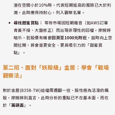
潛在空間小於10%時，代表短期追高的風險已大於利
潤。此時應保持耐心，列入觀察名單。
尋找甜蜜買點：
等待市場因短期雜音（如AWS訂單
青黃不接、大盤修正）而出現非理性的回檔。廖婉婷
暗示，若股價有機會
回測至1000元附近
，屆時向上空
間拉開，將會是更安全、更具吸引力的「甜蜜買
點」。
第二招、面對「妖股級」金居：學會「戰場
觀察法」
對於金居(8358-TW)這檔兩週翻一倍、股性極為活潑的飆
股，廖婉婷則直言，此時分析的重點已不在基本面，而在
於「
籌碼面
」。