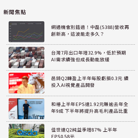
新聞焦點
網通機會別錯過！中磊(5388)營收再
創新高，這波能走多久？
台灣7月出口年增32.9%，低於預期
AI需求續強但成長動能放緩
邑錡Q2轉盈上半年每股虧損0.3元 續
投入AI視覺產品開發
和椿上半年EPS達1.92元賺逾去年全
年9成 下半年將提升高毛利產品比重
佳世達Q2純益季增87% 上半年
EPS0.58元