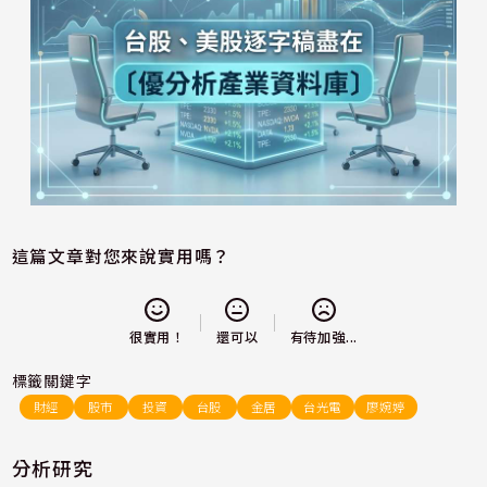
這篇文章對您來說實用嗎？
還可以
很實用！
有待加強...
標籤關鍵字
財經
股市
投資
台股
金居
台光電
廖婉婷
分析研究