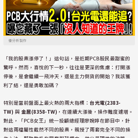
優分析製作
「我的股票漲停
了！」這句話，是近期PCB股民最甜蜜的
驚呼。然
而，喜悅的下一秒，往往是更深的焦慮：打開漲
停後，是會繼續一飛沖天，還是主力倒貨的開始？我該獲
利了結，還是勇敢加碼？
特別是當前盤面上最火熱的兩大指標：
台光電(2383-
TW)
與
金居(8358-TW)
，在連續大漲後，操作難度遽增。
對此，「PCB女王」統一投顧總經理廖婉婷在節目中，針
對這兩檔屬性截然不同的股票，親授了兩套完全不同的操