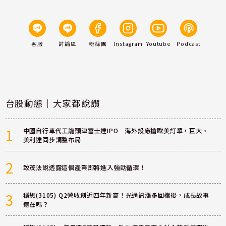
客服
討論區
粉絲團
Instagram
Youtube
Podcast
台股動態｜大家都說讚
1
中國自行車代工龍頭津富士達IPO 海外設廠搶歐美訂單，巨大、
美利達同步調整布局
2
致茂法說透露這個產業即將進入強勁循環！
3
穩懋(3105) Q2營收創近四年新高！光通訊漲多回檔後，成長故事
還在嗎？