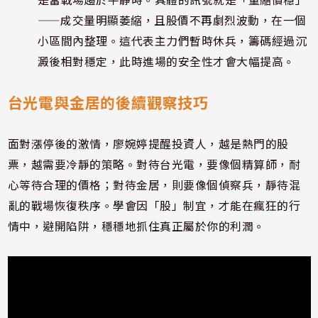
——成交量明顯萎縮，且股價不再劇烈波動，在一個
小區間內整理。這代表主力們暫時休兵，籌碼經過沉
澱後相對穩定，此時進場的安全性才會大幅提高。
台光電與金居的後續觀察技巧
面對漲停後的激情，廖婉婷提醒投資人，越是熱門的股
票，越需要冷靜的策略。對待台光電，要像個精算師，耐
心等待合理的價格；對待金居，則要像個偵察兵，靜待混
亂的戰場恢復秩序。學會因「股」制宜，才能在瘋狂的行
情中，避開陷阱，穩穩地抓住真正屬於你的利潤。