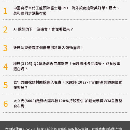
1
中國自行車代工龍頭津富士達IPO 海外設廠搶歐美訂單，巨大、
美利達同步調整布局
2
AI 散熱的下一波機會，會從哪裡來？
3
致茂法說透露這個產業即將進入強勁循環！
4
穩懋(3105) Q2營收創近四年新高！光通訊漲多回檔後，成長故事
還在嗎？
5
去年的關稅題材開始進入現實，大成鋼(2027-TW)的產業週期位置
在哪裡？
6
大立光(3008)啟動大陽科技100%持股整併 加速光學與VCM垂直整
合布局
本網站使用 Cookie 技術，於您的電腦中存取某些資訊，以輔助本網站進行資