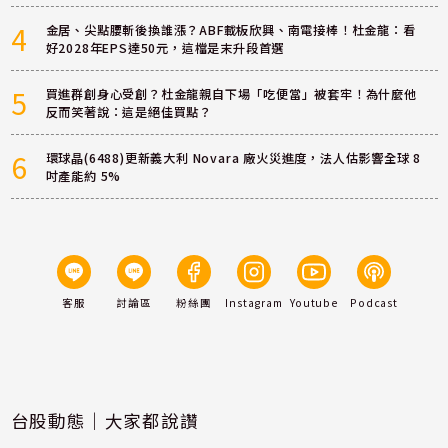
4
金居、尖點腰斬後換誰漲？ABF載板欣興、南電接棒！杜金龍：看
好2028年EPS達50元，這檔是末升段首選
5
買進群創身心受創？杜金龍親自下場「吃便當」被套牢！為什麼他
反而笑著說：這是絕佳買點？
6
環球晶(6488)更新義大利 Novara 廠火災進度，法人估影響全球 8
吋產能約 5%
客服
討論區
粉絲團
Instagram
Youtube
Podcast
台股動態｜大家都說讚