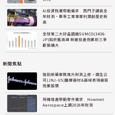
AI投資熱潮帶動需求 西門子調高全
年財測、單季工業事業利潤創歷史新
高
全球第二大矽晶圓廠SUMCO(3436-
JP)陷折舊高峰 新廠投產拖累前三季
虧損擴大
新聞焦點
強勁新藥業務推升財測上修，嬌生公
司(JNJ-US)醫療器材&器械表現疲弱
拖累股價
飛機增產帶動零件需求 Howmet
Aerospace上調2026年財測