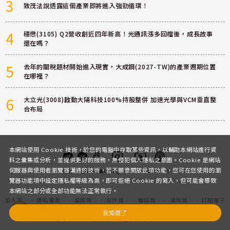
3
致茂法說透露這個產業即將進入強勁循環！
4
穩懋(3105) Q2營收創近四年新高！光通訊漲多回檔後，成長故事
還在嗎？
5
去年的關稅題材開始進入現實，大成鋼(2027-TW)的產業週期位置
在哪裡？
6
大立光(3008)啟動大陽科技100%持股整併 加速光學與VCM垂直整
合布局
本網站使用 Cookie 技術，於您的電腦中存取某些資訊，以輔助本網站進行資
料之彙集或分析，並提供更好的服務，無侵犯個人隱私之意圖。Cookie 是網站
伺服器與使用者瀏覽器溝通的技術，若不願意開放此項功能，您可在您使用的瀏
客服
討論區
粉絲團
Instagram
Youtube
Podcast
覽器功能項中設定隱私權等級為高，即可拒絕 Cookie 的寫入，但可能會導致
本網站之部分或全部功能無法正常執行。
加入我
隱私權政
服務條
合作提
聯絡我
場地租
訂閱電子
們
策
款
案
們
借
報
我知道了
優分析 UAnalyze 商拓財經有限公司 © 2025