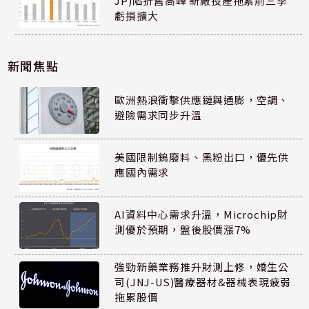
JP)陷折舊高峰 新廠投產拖累前三季
虧損擴大
新聞焦點
歐洲熱浪衝擊供應鏈與通膨，空調、
避險需求同步升溫
美國限制鎢廢料、黑粉出口，優先供
應國內需求
AI資料中心需求升溫，Microchip財
測優於預期，盤後股價漲7%
強勁新藥業務推升財測上修，嬌生公
司(JNJ-US)醫療器材&器械表現疲弱
拖累股價