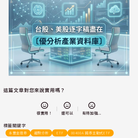
這篇文章對您來說實用嗎？
還可以
很實用！
有待加強...
標籤關鍵字
永豐金證券
趨勢分析
ETF
00400A 國泰主動式ETF