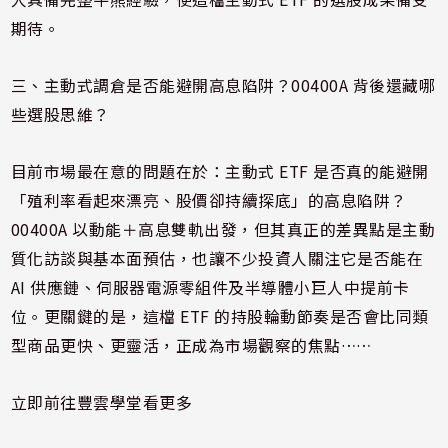
期待。
三、主動式調倉是否能避開高息陷阱？00400A 背後還藏哪
些選股思維？
目前市場最在意的問題在於：主動式 ETF 是否真的能避開
「殖利率看起來漂亮、股價卻持續探底」的高息陷阱？
00400A 以動能＋高息雙軌出發，但其真正的差異點是主動
質化訪談與基本面預估，也讓不少投資人關注它是否能在
AI 供應鏈、伺服器電源零組件及半導體小巨人中提前卡
位。更關鍵的是，這檔 ETF 的持股輪動節奏是否會比同類
型商品更快、更靈活，正成為市場觀察的焦點……
立即前往豐雲學堂看更多