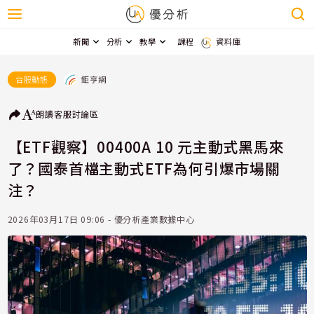
新聞
分析
教學
課程
資料庫
鉅亨網
台股動態
朗讀
客服
討論區
【ETF觀察】00400A 10 元主動式黑馬來
了？國泰首檔主動式ETF為何引爆市場關
注？
2026年03月17日 09:06 - 優分析產業數據中心