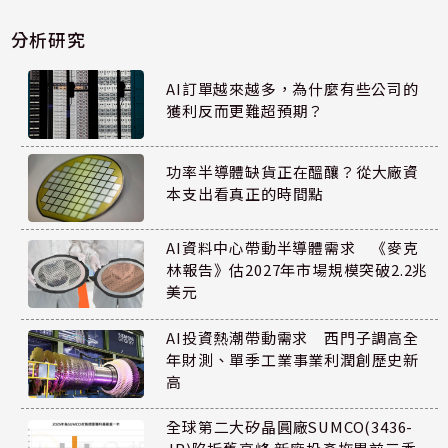
分析研究
AI訂單越來越多，為什麼有些公司的
獲利反而更難超預期？
功率半導體缺貨正在醞釀？從大廠資
本支出看真正的時間點
AI資料中心帶動半導體需求 《麥克
林報告》估2027年市場規模突破2.2兆
美元
AI投資熱潮帶動需求 西門子調高全
年財測、單季工業事業利潤創歷史新
高
全球第二大矽晶圓廠SUMCO(3436-