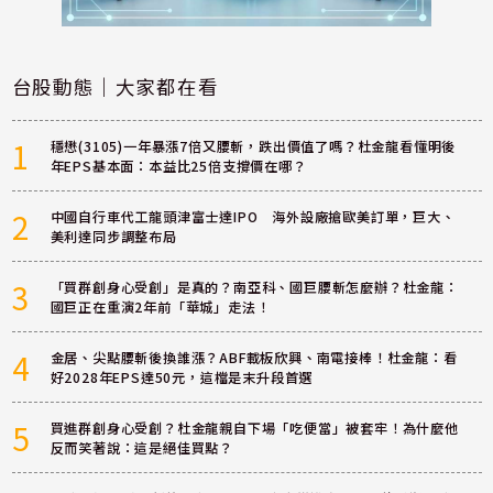
台股動態｜大家都在看
1
穩懋(3105)一年暴漲7倍又腰斬，跌出價值了嗎？杜金龍看懂明後
年EPS基本面：本益比25倍支撐價在哪？
2
中國自行車代工龍頭津富士達IPO 海外設廠搶歐美訂單，巨大、
美利達同步調整布局
3
「買群創身心受創」是真的？南亞科、國巨腰斬怎麼辦？杜金龍：
國巨正在重演2年前「華城」走法！
4
金居、尖點腰斬後換誰漲？ABF載板欣興、南電接棒！杜金龍：看
好2028年EPS達50元，這檔是末升段首選
5
買進群創身心受創？杜金龍親自下場「吃便當」被套牢！為什麼他
反而笑著說：這是絕佳買點？