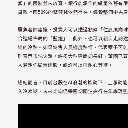
額」的限制並未放寬，銀行能承作的總量依舊有
貸款上限50%的緊箍咒依然存在，導致整個中古
股魚老師建議，投資人可以透過觀察「住展風向
合進場佈局的「藍燈」。此外，也可以親自走訪
場的冷熱。如果銷售人員極度熱情，代表案子可
則表示市況火熱。許多大型建商如長虹、華固已
人若想佈局營建股，或許可以再耐心等待。
總結而言，目前台股在AI浪潮的推動下，上漲動
入冷凍期，未來走向仍需密切關注央行在年底理