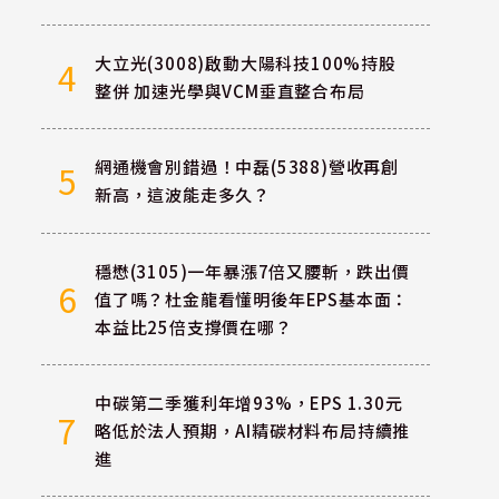
大立光(3008)啟動大陽科技100%持股
4
整併 加速光學與VCM垂直整合布局
網通機會別錯過！中磊(5388)營收再創
5
新高，這波能走多久？
穩懋(3105)一年暴漲7倍又腰斬，跌出價
6
值了嗎？杜金龍看懂明後年EPS基本面：
本益比25倍支撐價在哪？
中碳第二季獲利年增93%，EPS 1.30元
7
略低於法人預期，AI精碳材料布局持續推
進