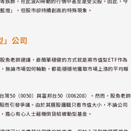
等族群，在此波AI帶動的行情中甚至是受災股。因此，今
黃藍燈」，但股市卻持續創高的特殊現象。
型」公司
股魚老師建議，最簡單穩健的方式就是將市值型ETF作為
來，無論市場如何輪動，都能穩穩地獲取市場上漲的平均報
50（0050）與富邦台50（006208）。然而，股魚老師
技股而引發爭議。由於其選股邏輯只看市值大小，不論公司
慮，擔心有心人士藉機倒貨給被動型基金。