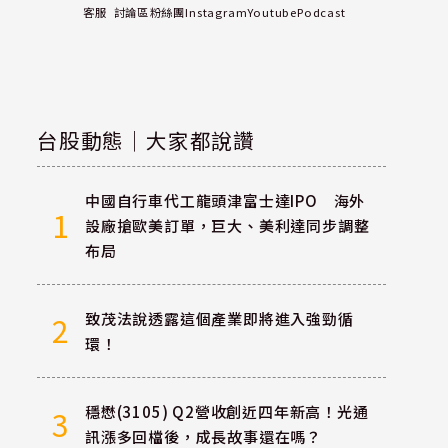
客服
討論區
粉絲團
Instagram
Youtube
Podcast
台股動態｜大家都說讚
中國自行車代工龍頭津富士達IPO 海外
1
設廠搶歐美訂單，巨大、美利達同步調整
布局
致茂法說透露這個產業即將進入強勁循
2
環！
穩懋(3105) Q2營收創近四年新高！光通
3
訊漲多回檔後，成長故事還在嗎？