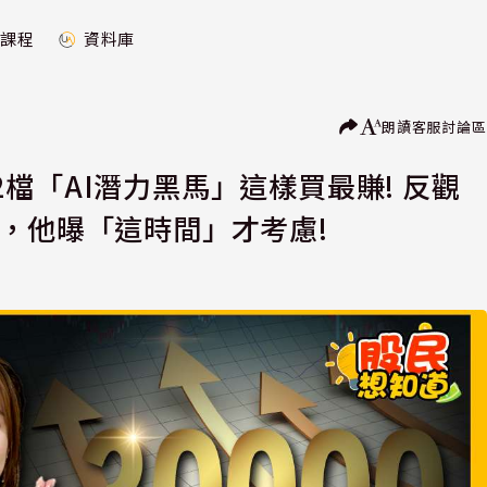
課程
資料庫
朗讀
客服
討論區
檔「AI潛力黑馬」這樣買最賺! 反觀
現烏雲，他曝「這時間」才考慮!