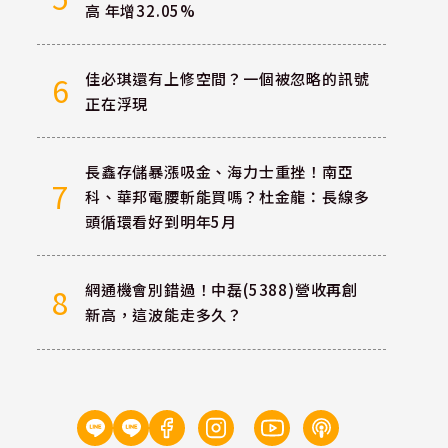
高 年增32.05%
佳必琪還有上修空間？一個被忽略的訊號
6
正在浮現
長鑫存儲暴漲吸金、海力士重挫！南亞
7
科、華邦電腰斬能買嗎？杜金龍：長線多
頭循環看好到明年5月
網通機會別錯過！中磊(5388)營收再創
8
新高，這波能走多久？