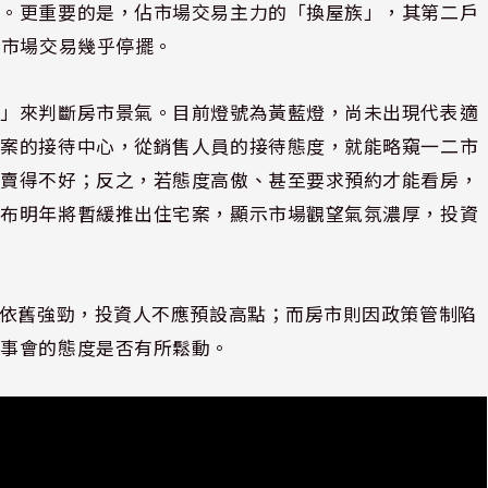
限。更重要的是，佔市場交易主力的「換屋族」，其第二戶
屋市場交易幾乎停擺。
球」來判斷房市景氣。目前燈號為黃藍燈，尚未出現代表適
建案的接待中心，從銷售人員的接待態度，就能略窺一二市
能賣得不好；反之，若態度高傲、甚至要求預約才能看房，
宣布明年將暫緩推出住宅案，顯示市場觀望氣氛濃厚，投資
能依舊強勁，投資人不應預設高點；而房市則因政策管制陷
監事會的態度是否有所鬆動。