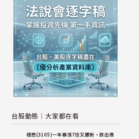
台股動態｜大家都在看
穩懋(3105)一年暴漲7倍又腰斬，跌出價