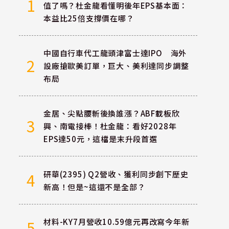
1
值了嗎？杜金龍看懂明後年EPS基本面：
本益比25倍支撐價在哪？
中國自行車代工龍頭津富士達IPO 海外
2
設廠搶歐美訂單，巨大、美利達同步調整
布局
金居、尖點腰斬後換誰漲？ABF載板欣
3
興、南電接棒！杜金龍：看好2028年
EPS達50元，這檔是末升段首選
研華(2395) Q2營收、獲利同步創下歷史
4
新高！但是~這還不是全部？
材料-KY7月營收10.59億元再改寫今年新
5