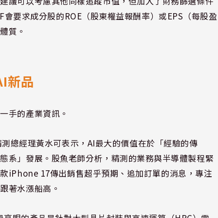
師建議可以考慮其他同樣追蹤市值，但加入了財務篩選條件
ETF會要求成分股的ROE（股東權益報酬率）或EPS（每股盈
利體質。
I新品
第一手的產業資訊。
測總經理黃水可表示，AI最大的價值在於「經驗的傳
生態系」發展。股魚老師分析，精測的業務與半導體製程緊
iPhone 17傳出銷售超乎預期、追加訂單的消息，專注
望跟著水漲船高。
亮眼的產品是針對大型晶片封裝與高速運算（HPC）需