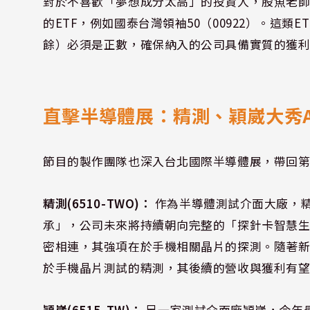
對於不喜歡「夢想成分太高」的投資人，股魚老
的ETF，例如國泰台灣領袖50（00922）。這類
餘）必須是正數，確保納入的公司具備實質的獲
直擊半導體展：精測、穎崴大秀A
節目的製作團隊也深入台北國際半導體展，帶回
精測(6510-TWO)：
作為半導體測試介面大廠，精
承」，公司未來將持續朝向完整的「探針卡智慧
密相連，其強項在於手機相關晶片的探測。隨著新款
於手機晶片測試的精測，其後續的營收與獲利有
穎崴(6515-TW)：
另一家測試介面廠穎崴，今年最