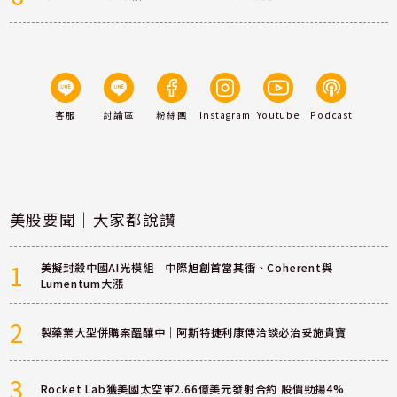
客服
討論區
粉絲團
Instagram
Youtube
Podcast
美股要聞｜大家都說讚
1
美擬封殺中國AI光模組 中際旭創首當其衝、Coherent與
Lumentum大漲
2
製藥業大型併購案醞釀中｜阿斯特捷利康傳洽談必治妥施貴寶
3
Rocket Lab獲美國太空軍2.66億美元發射合約 股價勁揚4%