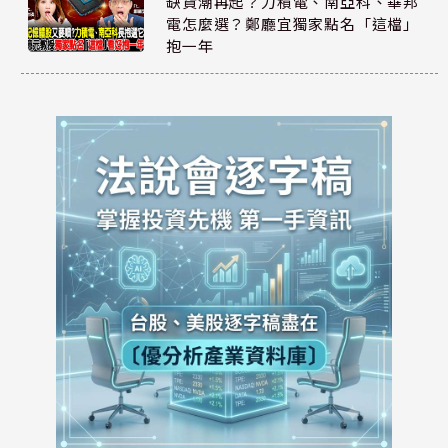
缺貨潮再起？力積電、南亞科、華邦
電怎麼選？鄭廳宜獨家點名「這檔」
抱一年