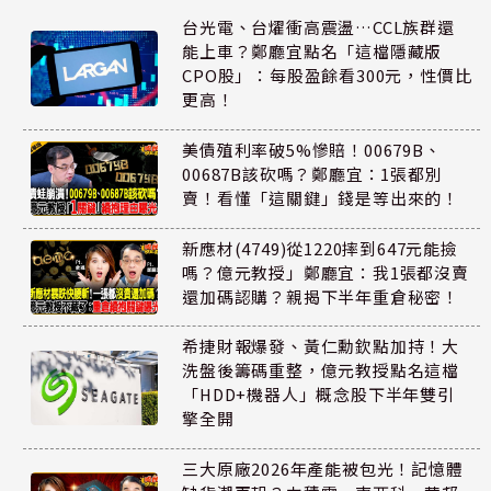
台光電、台燿衝高震盪…CCL族群還
能上車？鄭廳宜點名「這檔隱藏版
CPO股」：每股盈餘看300元，性價比
更高！
美債殖利率破5%慘賠！00679B、
00687B該砍嗎？鄭廳宜：1張都別
賣！看懂「這關鍵」錢是等出來的！
新應材(4749)從1220摔到647元能撿
嗎？億元教授」鄭廳宜：我1張都沒賣
還加碼認購？親揭下半年重倉秘密！
希捷財報爆發、黃仁勳欽點加持！大
洗盤後籌碼重整，億元教授點名這檔
「HDD+機器人」概念股下半年雙引
擎全開
三大原廠2026年產能被包光！記憶體