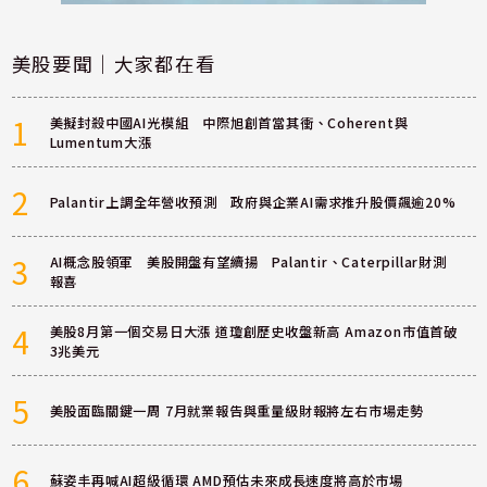
美股要聞｜大家都在看
1
美擬封殺中國AI光模組 中際旭創首當其衝、Coherent與
Lumentum大漲
2
Palantir上調全年營收預測 政府與企業AI需求推升股價飆逾20%
3
AI概念股領軍 美股開盤有望續揚 Palantir、Caterpillar財測
報喜
4
美股8月第一個交易日大漲 道瓊創歷史收盤新高 Amazon市值首破
3兆美元
5
美股面臨關鍵一周 7月就業報告與重量級財報將左右市場走勢
6
蘇姿丰再喊AI超級循環 AMD預估未來成長速度將高於市場