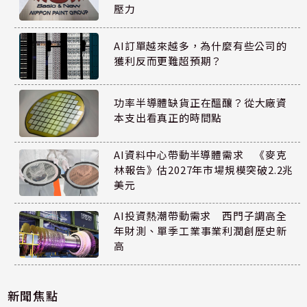
壓力
AI訂單越來越多，為什麼有些公司的
獲利反而更難超預期？
功率半導體缺貨正在醞釀？從大廠資
本支出看真正的時間點
AI資料中心帶動半導體需求 《麥克
林報告》估2027年市場規模突破2.2兆
美元
AI投資熱潮帶動需求 西門子調高全
年財測、單季工業事業利潤創歷史新
高
新聞焦點