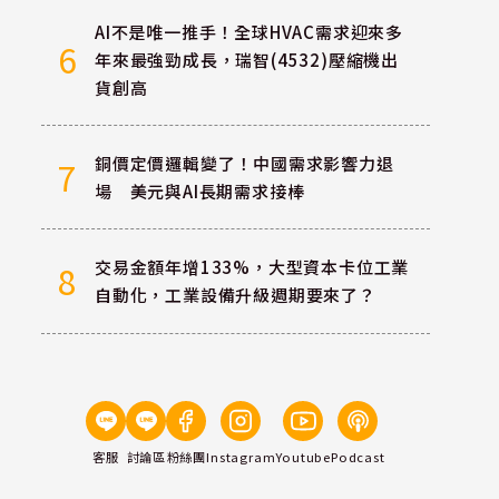
AI不是唯一推手！全球HVAC需求迎來多
6
年來最強勁成長，瑞智(4532)壓縮機出
貨創高
銅價定價邏輯變了！中國需求影響力退
7
場 美元與AI長期需求接棒
交易金額年增133%，大型資本卡位工業
8
自動化，工業設備升級週期要來了？
客服
討論區
粉絲團
Instagram
Youtube
Podcast