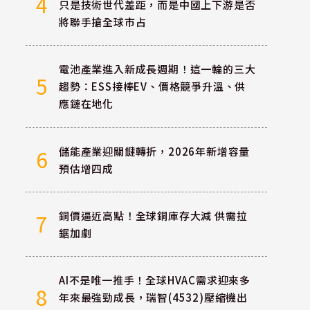
4
只是技術世代差距，而是中國上下游是否
將聯手搶全球市占
電池產業進入新成長週期！這一輪的三大
5
趨勢：ESS接棒EV、價格競爭升溫、供
應鏈在地化
儲能產業迎關鍵轉折，2026年新增容量
6
預估增四成
銅價逼近高點！全球銅庫存大減 供需拉
7
鋸加劇
AI不是唯一推手！全球HVAC需求迎來多
8
年來最強勁成長，瑞智(4532)壓縮機出