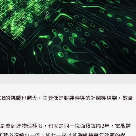
CB
的挑戰也越大，主要像是封裝傳導的針腳導線架，數量
還是會到達物理極限，也就是同一塊面積每隔
2
年，電晶體
年就必須縮小一倍，如此一來才能夠維持每年效率的提