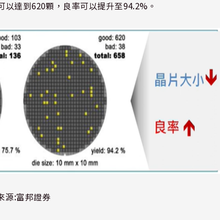
可以達到
620
顆，良率可以提升至
94.2%
。
來源:富邦證券