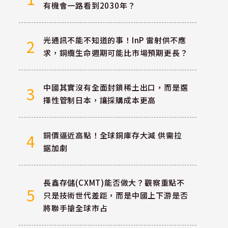
有機會一路看到2030年？
光通訊不能不知道的事！InP 雷射供不應
2
求，銅纜生命週期可能比市場預期更長？
中國其實沒有全面封鎖稀土出口，而是選
3
擇性管制日本，讓採購成本更高
銅價逼近高點！全球銅庫存大減 供需拉
4
鋸加劇
長鑫存儲(CXMT)能否做大？觀察重點不
5
只是技術世代差距，而是中國上下游是否
將聯手搶全球市占