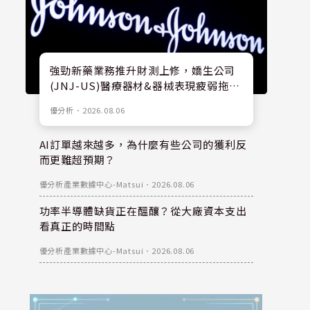
強勁新藥業務推升財測上修，嬌生公司
(JNJ-US)醫療器材&器械表現疲弱拖累
股價
優分析
．
2026.08.06
AI訂單越來越多，為什麼有些公司的獲利反
而更難超預期？
優分析產業數據中心-Matsui
．
2026.08.06
功率半導體缺貨正在醞釀？從大廠資本支出
看真正的時間點
優分析產業數據中心-Matsui
．
2026.08.06