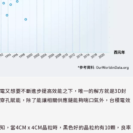
電又想要不斷進步提高效能之下，唯一的解方就是
3D
封
矽穿孔賦能，除了能讓相關供應鏈能夠喘口氣外，台積電效
可知，當
4CM x 4CM
晶粒時，黑色好的晶粒約有
10
顆，良率