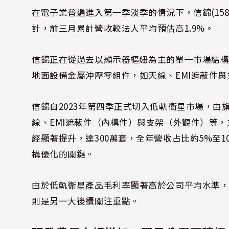
在電子業普遍進入第一季淡季的情況下，信錦(15
計，前三月累計營收較法人平均預估高1.9%。
信錦正在從過去以顯示器樞紐為主的單一市場結
地面設備金屬沖壓零組件，如天線、EMI遮蔽件
信錦自2023年第四季正式切入低軌衛星市場，
線、EMI遮蔽件（內構件）與支架（外觀件）等，
經顯著提升，達300萬套，全年營收占比約5%至1
構優化的關鍵。
由於低軌衛星產品毛利率顯著高於公司平均水準
則是另一大後續關注重點。