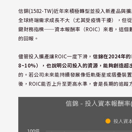
信錦(1582-TW)近年來積極轉型並投入新產
全球終端需求成長不大（尤其受疫情干擾），但
鍵財務指標──資本報酬率（ROIC）來看，這
的回報。
儘管投入擴產讓ROIC一度下滑，
信錦在2024年
8~10%），也說明公司投入的資源，能夠創造超
的。若公司未來能持續發展像低軌衛星或摺疊裝
後，ROIC能否上升至更高水準，會是長期的追蹤