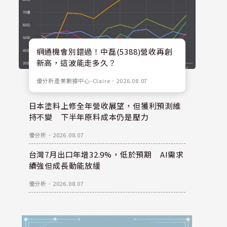
網通機會別錯過！中磊(5388)營收再創
新高，這波能走多久？
優分析產業數據中心-Claire
．
2026.08.07
日本塗料上修全年營收展望，但獲利預測維
持不變 下半年原料成本仍是壓力
優分析
．
2026.08.07
台灣7月出口年增32.9%，低於預期 AI需求
續強但成長動能放緩
優分析
．
2026.08.07