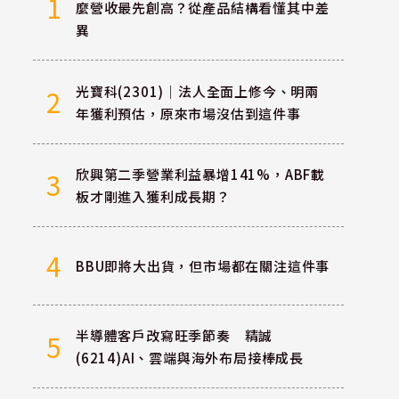
1
麼營收最先創高？從產品結構看懂其中差
異
光寶科(2301)｜法人全面上修今、明兩
2
年獲利預估，原來市場沒估到這件事
欣興第二季營業利益暴增141%，ABF載
3
板才剛進入獲利成長期？
4
BBU即將大出貨，但市場都在關注這件事
半導體客戶改寫旺季節奏 精誠
5
(6214)AI、雲端與海外布局接棒成長