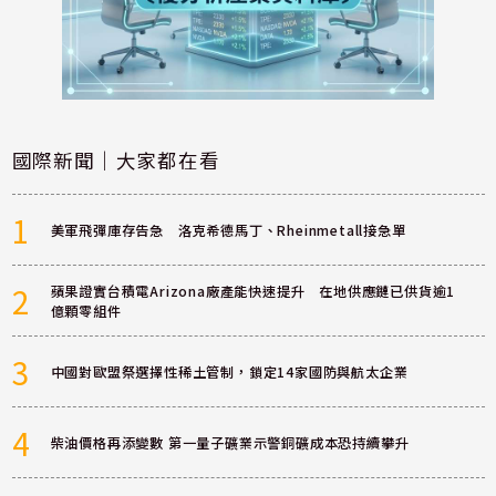
國際新聞｜大家都在看
1
美軍飛彈庫存告急 洛克希德馬丁、Rheinmetall接急單
2
蘋果證實台積電Arizona廠產能快速提升 在地供應鏈已供貨逾1
億顆零組件
3
中國對歐盟祭選擇性稀土管制，鎖定14家國防與航太企業
4
柴油價格再添變數 第一量子礦業示警銅礦成本恐持續攀升