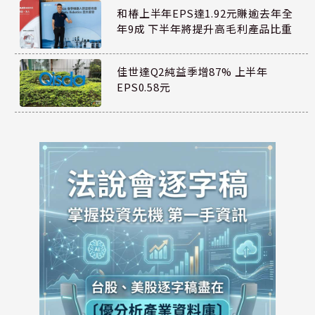
和椿上半年EPS達1.92元賺逾去年全
年9成 下半年將提升高毛利產品比重
佳世達Q2純益季增87% 上半年
EPS0.58元