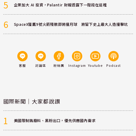
5
企業加大 AI 投資，Palantir 財報透露下一階段在這裡
6
SpaceX獵鷹9號火箭殘骸即將撞月球 將留下史上最大人造撞擊坑
客服
討論區
粉絲團
Instagram
Youtube
Podcast
國際新聞｜大家都說讚
1
美國限制鎢廢料、黑粉出口，優先供應國內需求