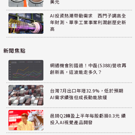
美元
AI投資熱潮帶動需求 西門子調高全
年財測、單季工業事業利潤創歷史新
高
新聞焦點
網通機會別錯過！中磊(5388)營收再
創新高，這波能走多久？
台灣7月出口年增32.9%，低於預期
AI需求續強但成長動能放緩
邑錡Q2轉盈上半年每股虧損0.3元 續
投入AI視覺產品開發