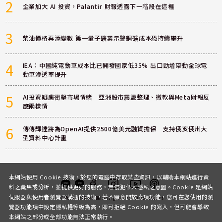
2
企業加大 AI 投資，Palantir 財報透露下一階段在這裡
3
柴油價格再添變數 第一量子礦業示警銅礦成本恐持續攀升
4
IEA：中國純電動車成本比已開發國家低35% 出口勁增帶動全球電
動車滲透率提升
5
AI投資疑慮衝擊市場情緒 亞洲股市震盪整理、微軟與Meta財報反
應兩樣情
6
傳傳輝達將為OpenAI提供2500億美元融資擔保 支持俄亥俄州大
型資料中心計畫
本網站使用 Cookie 技術，於您的電腦中存取某些資訊，以輔助本網站進行資
料之彙集或分析，並提供更好的服務，無侵犯個人隱私之意圖。Cookie 是網站
伺服器與使用者瀏覽器溝通的技術，若不願意開放此項功能，您可在您使用的瀏
客服
討論區
粉絲團
Instagram
Youtube
Podcast
覽器功能項中設定隱私權等級為高，即可拒絕 Cookie 的寫入，但可能會導致
本網站之部分或全部功能無法正常執行。