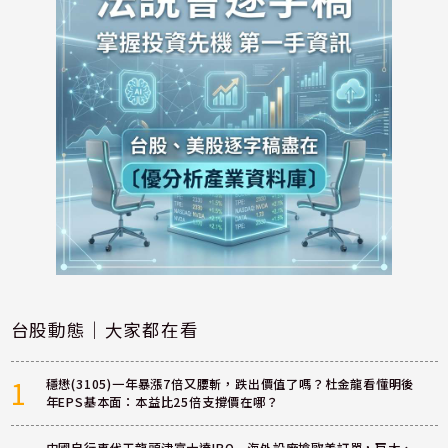
台股動態｜大家都在看
1
穩懋(3105)一年暴漲7倍又腰斬，跌出價值了嗎？杜金龍看懂明後
年EPS基本面：本益比25倍支撐價在哪？