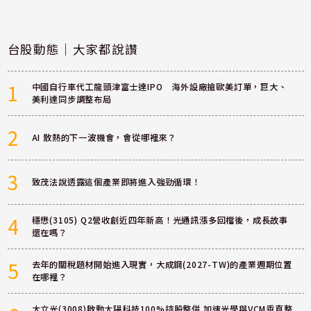
台股動態｜大家都說讚
1
中國自行車代工龍頭津富士達IPO 海外設廠搶歐美訂單，巨大、
美利達同步調整布局
2
AI 散熱的下一波機會，會從哪裡來？
3
致茂法說透露這個產業即將進入強勁循環！
4
穩懋(3105) Q2營收創近四年新高！光通訊漲多回檔後，成長故事
還在嗎？
5
去年的關稅題材開始進入現實，大成鋼(2027-TW)的產業週期位置
在哪裡？
大立光(3008)啟動大陽科技100%持股整併 加速光學與VCM垂直整