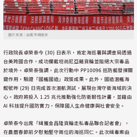
圖片來源：由鉅亨網提供
行政院長卓榮泰今 (30) 日表示，肯定海巡署與調查局透過
台美跨國合作，成功攔截坦尚尼亞籍貨輪並阻絕大宗毒品
於境外。卓榮泰強調，此次行動中 PP10096 巡防艇發揮關
鍵作用，驗證「國艦國造」政策成果。此外，國造潛艦海
鯤號昨 (29) 日完成首次潛航測試，展現台灣守衛海域的決
心。政府將投入 1.25 兆元推動強化防衛韌性計畫，並藉由
AI 科技提升國防實力，保障國人生命健康與社會安全。
卓榮泰今出席「緝獲金昌隆貨輪走私毒品聯合記者會」，
在農曆春節前夕慰勉堅守崗位的海巡同仁。此次緝毒案由