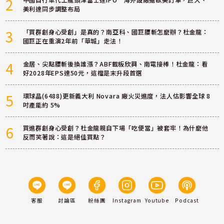
2
中國自行車代工龍頭津富士達IPO 海外設廠搶歐美訂單，巨大、
美利達同步調整布局
3
「買群創身心受創」是真的？南亞科、國巨腰斬怎麼辦？杜金龍：
國巨正在重演2年前「華城」走法！
4
金居、尖點腰斬後換誰漲？ABF載板欣興、南電接棒！杜金龍：看
好2028年EPS達50元，這檔是末升段首選
5
環球晶(6488)更新義大利 Novara 廠火災進度，法人估影響全球 8
吋產能約 5%
6
買進群創身心受創？杜金龍親自下場「吃便當」被套牢！為什麼他
反而笑著說：這是絕佳買點？
客服
討論區
粉絲團
Instagram
Youtube
Podcast