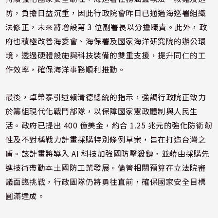
防，負擔日益沉重，因此行政院會昨日已通過海巡署組織
法修正，未來將增設第 3 位副署長以分擔職責。此外，政
府也積極改善海委會、海保署及國家海洋研究院的辦公環
境，透過硬體設施與科技裝備的雙重支援，提升同仁的工
作效率，確保海洋事務順利推動。
最後，卓榮泰引述賴清德總統的指示，強調行政院正致力
於籌組現代化戰鬥部隊，以保障國家憲政體制與人民生
活。政府已提出 400 億美金，約合 1.25 兆元的強化防衛韌
性及不對稱戰力計畫採購特別條例草案，旨在打造台灣之
盾。該計畫將導入 AI 科技加強國防擊殺鏈，並藉由採購先
進技術帶動本土國防工業發展。儘管相關預算在立法院審
議面臨挑戰，行政團隊仍將勇往直前，確保國家安全目標
圓滿達成。