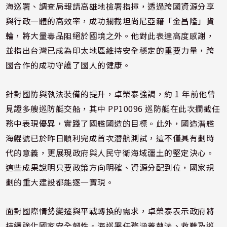
海巡署、調查局報請高雄地檢署指揮，透過跨國資源分享
與行政一體的高效率，成功攔截坦尚尼亞籍「金昌隆」貨
輪，將大量毒品阻絕於國境之外。他對此表達高度感謝，
並指出台灣已成為印太地區維持安全穩定的重要力量，跨
國合作的成功守護了國人的健康。
針對國防與執法裝備的提升，卓榮泰強調，約 1 年前他曾
見證多艘巡防艇交船，其中 PP10096 巡防艇在此次攔截任
務中表現優異，實踐了國艦國造的目標。此外，國造潛艦
海鯤號已於昨日順利完成首次潛航測試，這不僅具有劃時
代的意義，更展現政府與人民守衛海域疆土的堅定決心。
這些成果說明只要政策方向明確、資源分配到位，國家規
劃的重大建設都能逐一實現。
面對國際情勢變遷與平戰轉換的需求，卓榮泰表示政府將
持續強化國家安全韌性。海巡署任務涵蓋執法、救難及巡