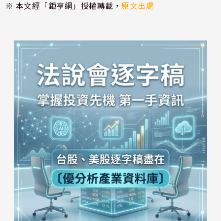
※ 本文經「鉅亨網」授權轉載，
原文出處