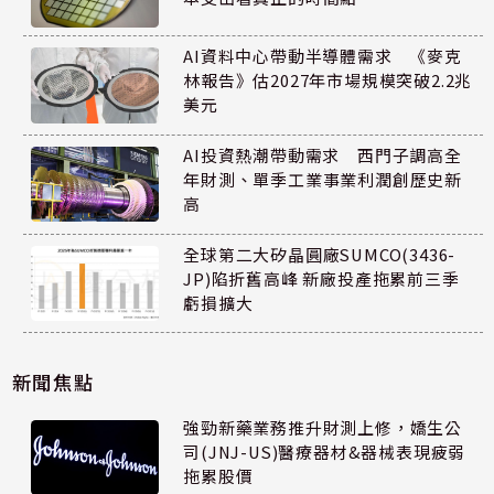
AI資料中心帶動半導體需求 《麥克
林報告》估2027年市場規模突破2.2兆
美元
AI投資熱潮帶動需求 西門子調高全
年財測、單季工業事業利潤創歷史新
高
全球第二大矽晶圓廠SUMCO(3436-
JP)陷折舊高峰 新廠投產拖累前三季
虧損擴大
新聞焦點
強勁新藥業務推升財測上修，嬌生公
司(JNJ-US)醫療器材&器械表現疲弱
拖累股價