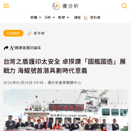
新聞
分析
教學
課程
資料庫
鉅亨網
台股動態
朗讀
客服
討論區
台灣之盾護印太安全 卓揆讚「國艦國造」展
戰力 海鯤號首潛具劃時代意義
2026年01月30日 09:06 - 優分析產業數據中心