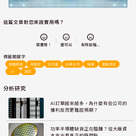
這篇文章對您來說實用嗎？
還可以
很實用！
有待加強...
標籤關鍵字
國艦國造
海鯤號
巡防艇
台美合作
緝毒
潛航測試
AI
國防
分析研究
AI訂單越來越多，為什麼有些公司的
獲利反而更難超預期？
功率半導體缺貨正在醞釀？從大廠資
本支出看真正的時間點