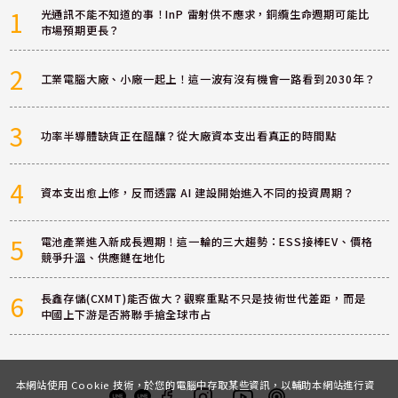
1
光通訊不能不知道的事！InP 雷射供不應求，銅纜生命週期可能比
市場預期更長？
2
工業電腦大廠、小廠一起上！這一波有沒有機會一路看到2030年？
3
功率半導體缺貨正在醞釀？從大廠資本支出看真正的時間點
4
資本支出愈上修，反而透露 AI 建設開始進入不同的投資周期？
5
電池產業進入新成長週期！這一輪的三大趨勢：ESS接棒EV、價格
競爭升溫、供應鏈在地化
6
長鑫存儲(CXMT)能否做大？觀察重點不只是技術世代差距，而是
中國上下游是否將聯手搶全球市占
本網站使用 Cookie 技術，於您的電腦中存取某些資訊，以輔助本網站進行資