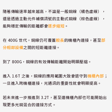
隨著傳輸速率越來越高，不論是一般銅線（橘色虛線），
還是透過主動元件補償訊號的主動式銅線（棕色虛線），
能夠穩定傳輸的距離都會
逐步縮短
。
在 400G 世代，銅線仍可覆蓋
較長
的機櫃內連接，甚至
部
分相鄰設備
之間的短距離連接。
到了 800G，銅線的有效傳輸距離開始明顯壓縮。
進入 1.6T 之後，銅線的應用範圍大致會退守到
機櫃內部
；
一旦進入跨機櫃連接，光通訊的重要性就會明顯提高。
若未來進一步推進到 3.2T，甚至連機櫃內部也可能開始出
現更多光銅混合的連接方式。