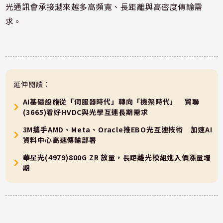
光通訊會承接越來越多高頻寬、長距離與高密度傳輸需
求。
延伸閱讀：
AI基礎設施從「伺服器時代」轉向「機架時代」 貿聯
(3665)看好HVDC與光學互連長期需求
3M攜手AMD、Meta、Oracle推EBO光互連技術 加速AI
資料中心高速傳輸部署
華星光(4979)800G ZR 放量，長距離光模組進入價漲量增
期