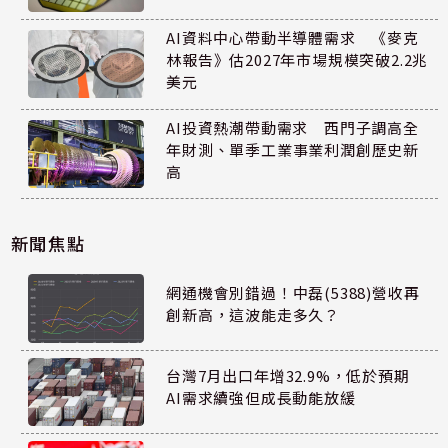
AI資料中心帶動半導體需求 《麥克
林報告》估2027年市場規模突破2.2兆
美元
AI投資熱潮帶動需求 西門子調高全
年財測、單季工業事業利潤創歷史新
高
新聞焦點
網通機會別錯過！中磊(5388)營收再
創新高，這波能走多久？
台灣7月出口年增32.9%，低於預期
AI需求續強但成長動能放緩