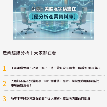
產業趨勢分析｜大家都在看
1
工業電腦大廠、小廠一起上！這一波有沒有機會一路看到2030年？
2
光通訊不能不知道的事！InP 雷射供不應求，銅纜生命週期可能比
市場預期更長？
3
功率半導體缺貨正在醞釀？從大廠資本支出看真正的時間點