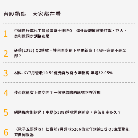
台股動態｜大家都在看
1
中國自行車代工龍頭津富士達IPO 海外設廠搶歐美訂單，巨大、
美利達同步調整布局
2
研華(2395) Q2營收、獲利同步創下歷史新高！但是~這還不是全
部？
3
材料-KY7月營收10.59億元再改寫今年新高 年增32.05%
4
佳必琪還有上修空間？一個被忽略的訊號正在浮現
5
網通機會別錯過！中磊(5388)營收再創新高，這波能走多久？
6
〈電子五哥營收〉仁寶前7月營收5206億元年增逾1成 Q3主要動能
來自伺服器