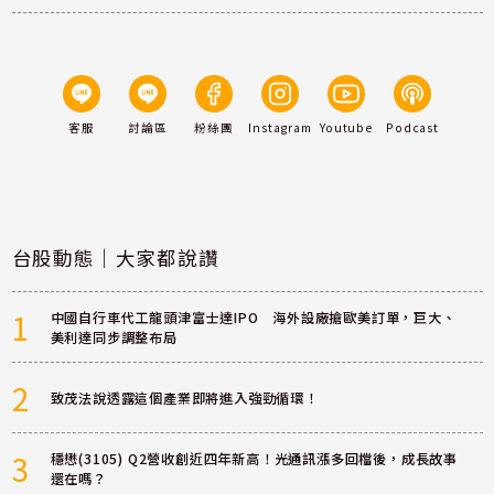
客服
討論區
粉絲團
Instagram
Youtube
Podcast
台股動態｜大家都說讚
1
中國自行車代工龍頭津富士達IPO 海外設廠搶歐美訂單，巨大、
美利達同步調整布局
2
致茂法說透露這個產業即將進入強勁循環！
3
穩懋(3105) Q2營收創近四年新高！光通訊漲多回檔後，成長故事
還在嗎？