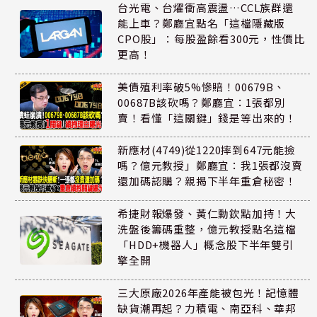
台光電、台燿衝高震盪…CCL族群還
能上車？鄭廳宜點名「這檔隱藏版
CPO股」：每股盈餘看300元，性價比
更高！
美債殖利率破5%慘賠！00679B、
00687B該砍嗎？鄭廳宜：1張都別
賣！看懂「這關鍵」錢是等出來的！
新應材(4749)從1220摔到647元能撿
嗎？億元教授」鄭廳宜：我1張都沒賣
還加碼認購？親揭下半年重倉秘密！
希捷財報爆發、黃仁勳欽點加持！大
洗盤後籌碼重整，億元教授點名這檔
「HDD+機器人」概念股下半年雙引
擎全開
三大原廠2026年產能被包光！記憶體
缺貨潮再起？力積電、南亞科、華邦