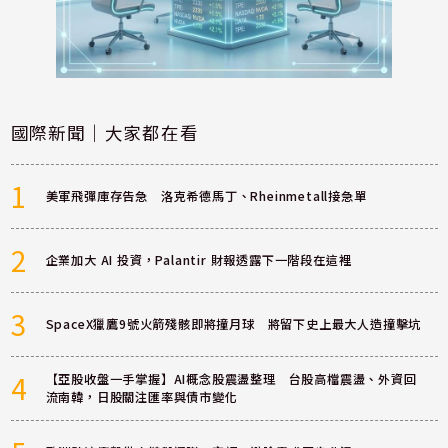
國際新聞｜大家都在看
1
美軍飛彈庫存告急 洛克希德馬丁、Rheinmetall接急單
2
企業加大 AI 投資，Palantir 財報透露下一階段在這裡
3
SpaceX獵鷹9號火箭殘骸即將撞月球 將留下史上最大人造撞擊坑
4
【亞股收盤一手掌握】AI概念股震盪整理 台股高檔震盪、外資回
流南韓，日股關注匯率與債市變化