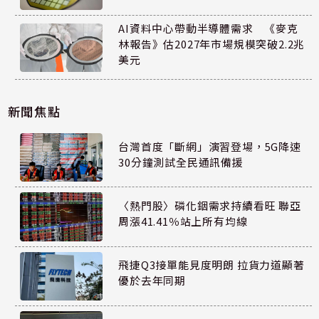
AI資料中心帶動半導體需求 《麥克
林報告》估2027年市場規模突破2.2兆
美元
新聞焦點
台灣首度「斷網」演習登場，5G降速
30分鐘測試全民通訊備援
〈熱門股〉磷化銦需求持續看旺 聯亞
周漲41.41％站上所有均線
飛捷Q3接單能見度明朗 拉貨力道顯著
優於去年同期