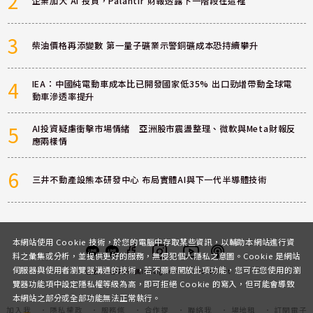
2
企業加大 AI 投資，Palantir 財報透露下一階段在這裡
3
柴油價格再添變數 第一量子礦業示警銅礦成本恐持續攀升
4
IEA：中國純電動車成本比已開發國家低35% 出口勁增帶動全球電
動車滲透率提升
5
AI投資疑慮衝擊市場情緒 亞洲股市震盪整理、微軟與Meta財報反
應兩樣情
6
三井不動產設熊本研發中心 布局實體AI與下一代半導體技術
本網站使用 Cookie 技術，於您的電腦中存取某些資訊，以輔助本網站進行資
料之彙集或分析，並提供更好的服務，無侵犯個人隱私之意圖。Cookie 是網站
伺服器與使用者瀏覽器溝通的技術，若不願意開放此項功能，您可在您使用的瀏
客服
討論區
粉絲團
Instagram
Youtube
Podcast
覽器功能項中設定隱私權等級為高，即可拒絕 Cookie 的寫入，但可能會導致
本網站之部分或全部功能無法正常執行。
加入我
隱私權政
服務條
合作提
聯絡我
場地租
訂閱電子