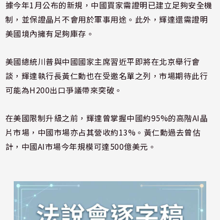
據今年1月公布的新規，中國買家需證明已建立足夠安全機
制，並保證晶片不會用於軍事用途。此外，輝達還需證明
美國境內擁有足夠庫存。
美國總統川普與中國國家主席
習近平
即將在北京舉行會
談，輝達執行長
黃仁勳
也在受邀名單之列，市場期待此行
可能為H200出口爭議帶來突破。
在美國限制升級之前，輝達曾掌握中國約95%的高階AI晶
片市場，中國市場亦占其營收約13%。黃仁勳過去曾估
計，中國AI市場今年規模可達500億美元。