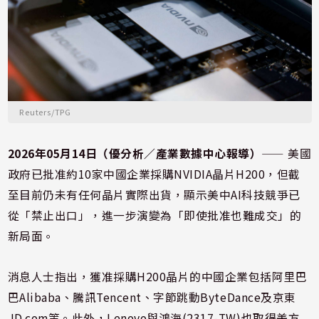
Reuters/TPG
2026年05月14日（優分析／產業數據中心報導）
⸺ 美國
政府已批准約10家中國企業採購
NVIDIA
晶片H200，但截
至目前仍未有任何晶片實際出貨，顯示美中AI科技競爭已
從「禁止出口」，進一步演變為「即使批准也難成交」的
新局面。
消息人士指出，獲准採購H200晶片的中國企業包括阿里巴
巴
Alibaba
、騰訊
Tencent
、字節跳動
ByteDance
及京東
JD.com
等。此外，
Lenovo
與
鴻海(2317-TW)
也取得美方