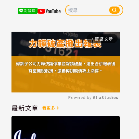
討論區
閱讀文章
arrow_forward_ios
Powered by 
GliaStudios
最新文章
看更多
Mute