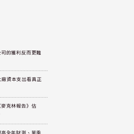
公司的獲利反而更難
大廠資本支出看真正
《麥克林報告》估
元
調高全年財測、單季