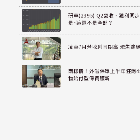
研華(2395) Q2營收、獲利
是~這還不是全部？
凌華7月營收創同期高 聚焦邊緣
兩樣情！外溢保單上半年狂銷48
物給付型保費腰斬