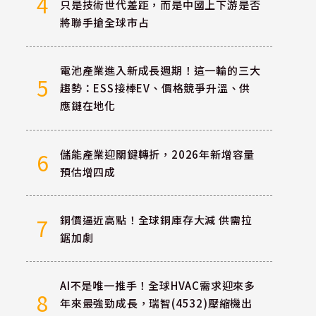
4
只是技術世代差距，而是中國上下游是否
將聯手搶全球市占
電池產業進入新成長週期！這一輪的三大
5
趨勢：ESS接棒EV、價格競爭升溫、供
應鏈在地化
儲能產業迎關鍵轉折，2026年新增容量
6
預估增四成
銅價逼近高點！全球銅庫存大減 供需拉
7
鋸加劇
AI不是唯一推手！全球HVAC需求迎來多
8
年來最強勁成長，瑞智(4532)壓縮機出