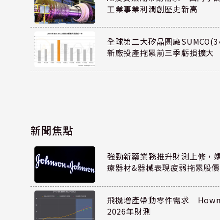
工業事業利潤創歷史新高
全球第二大矽晶圓廠SUMCO(34
新廠投產拖累前三季虧損擴大
新聞焦點
強勁新藥業務推升財測上修，嬌生
療器材&器械表現疲弱拖累股價
飛機增產帶動零件需求 Howmet
2026年財測