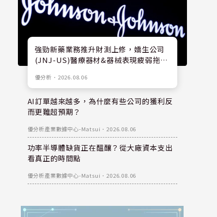
強勁新藥業務推升財測上修，嬌生公司
(JNJ-US)醫療器材&器械表現疲弱拖累
股價
優分析
．
2026.08.06
AI訂單越來越多，為什麼有些公司的獲利反
而更難超預期？
優分析產業數據中心-Matsui
．
2026.08.06
功率半導體缺貨正在醞釀？從大廠資本支出
看真正的時間點
優分析產業數據中心-Matsui
．
2026.08.06