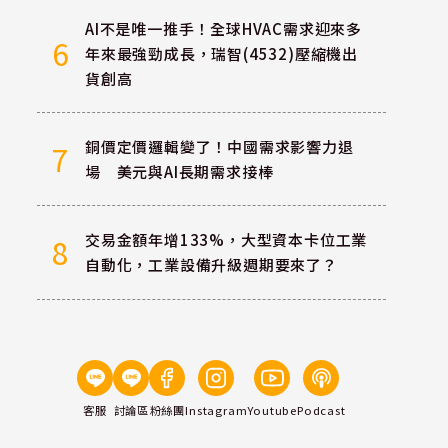
AI不是唯一推手！全球HVAC需求迎來多
6
年來最強勁成長，瑞智(4532)壓縮機出
貨創高
銅價定價邏輯變了！中國需求影響力退
7
場 美元與AI長期需求接棒
交易金額年增133%，大型資本卡位工業
8
自動化，工業設備升級週期要來了？
客服
討論區
粉絲團
Instagram
Youtube
Podcast