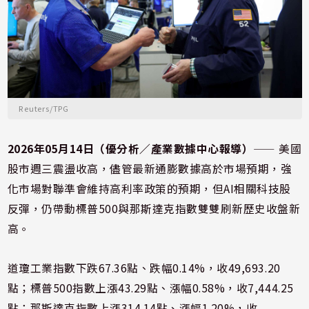
Reuters/TPG
2026年05月14日（優分析／產業數據中心報導）
⸺ 美國
股市週三震盪收高，儘管最新通膨數據高於市場預期，強
化市場對聯準會維持高利率政策的預期，但AI相關科技股
反彈，仍帶動標普500與那斯達克指數雙雙刷新歷史收盤新
高。
道瓊工業指數下跌67.36點、跌幅0.14%，收49,693.20
點；標普500指數上漲43.29點、漲幅0.58%，收7,444.25
點；那斯達克指數上漲314.14點、漲幅1.20%，收