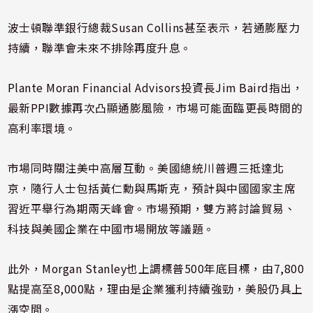
波士頓聯準銀行總裁Susan Collins甚至表示，若通膨壓力
持續，聯準會未來不排除再度升息。
Plante Moran Financial Advisors投資長Jim Baird指出，
最新PPI數據再次凸顯通膨風險，市場可能面臨更長時間的
高利率環境。
市場同時關注美中高層互動。美國總統
川普
週三抵達北
京，隨行人士包括
黃仁勳
與馬斯克，預計與中國國家主席
習近平
舉行為期兩天峰會。市場預期，雙方將討論貿易、
科技與美國企業在中國市場開放等議題。
此外，
Morgan Stanley
也上調標普500年底目標，由7,800
點提高至8,000點，理由是企業獲利持續強勁，美股仍具上
漲空間。