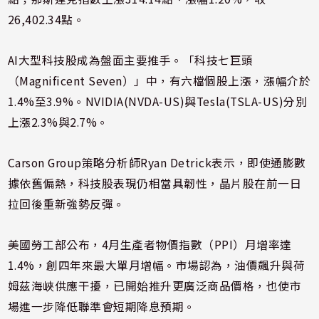
26,402.34點。
AI大型科技股成為盤面主要推手。「科技七巨頭
（Magnificent Seven）」中，有六檔個股上漲，漲幅介於
1.4%至3.9%。
NVIDIA(NVDA-US)
與
Tesla(TSLA-US)
分別
上漲2.3%與2.7%。
Carson Group策略分析師Ryan Detrick表示，即使通膨數
據依舊偏熱，科技股表現仍相當具韌性，晶片股在前一日
拉回後重新強勢反彈。
美國勞工部公布，4月生產者物價指數（PPI）月增率達
1.4%，創四年來最大單月增幅。市場認為，油價飆升與荷
姆茲海峽供應干擾，已開始推升更廣泛商品價格，也使市
場進一步降低聯準會短期降息預期。