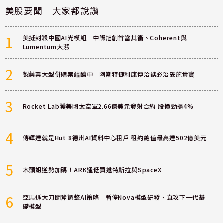
美股要聞｜大家都說讚
1
美擬封殺中國AI光模組 中際旭創首當其衝、Coherent與
Lumentum大漲
2
製藥業大型併購案醞釀中｜阿斯特捷利康傳洽談必治妥施貴寶
3
Rocket Lab獲美國太空軍2.66億美元發射合約 股價勁揚4%
4
傳輝達就是Hut 8德州AI資料中心租戶 租約總值最高達502億美元
5
木頭姐逆勢加碼！ARK逢低買進特斯拉與SpaceX
6
亞馬遜大刀闊斧調整AI策略 暫停Nova模型研發、直攻下一代基
礎模型