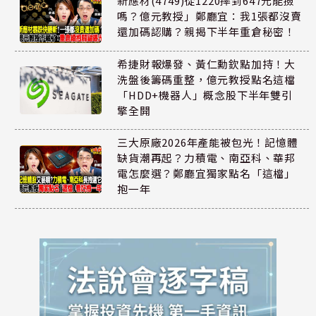
新應材(4749)從1220摔到647元能撿
嗎？億元教授」鄭廳宜：我1張都沒賣
還加碼認購？親揭下半年重倉秘密！
希捷財報爆發、黃仁勳欽點加持！大
洗盤後籌碼重整，億元教授點名這檔
「HDD+機器人」概念股下半年雙引
擎全開
三大原廠2026年產能被包光！記憶體
缺貨潮再起？力積電、南亞科、華邦
電怎麼選？鄭廳宜獨家點名「這檔」
抱一年