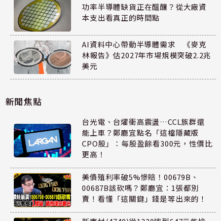
功率半導體缺貨正在醞釀？從大廠資
本支出看真正的時間點
AI資料中心帶動半導體需求 《麥克
林報告》估2027年市場規模突破2.2兆
美元
新聞焦點
台光電、台燿衝高震盪…CCL族群還
能上車？鄭廳宜點名「這檔隱藏版
CPO股」：每股盈餘看300元，性價比
更高！
美債殖利率破5%慘賠！00679B、
00687B該砍嗎？鄭廳宜：1張都別
賣！看懂「這關鍵」錢是等出來的！