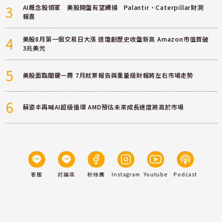
3
AI概念股領軍 美股開盤有望續揚 Palantir、Caterpillar財測
報喜
4
美股8月第一個交易日大漲 道瓊創歷史收盤新高 Amazon市值首破
3兆美元
5
美股面臨關鍵一周 7月就業報告與重量級財報將左右市場走勢
6
蘇姿丰再喊AI超級循環 AMD預估未來成長速度將高於市場
客服
討論區
粉絲團
Instagram
Youtube
Podcast