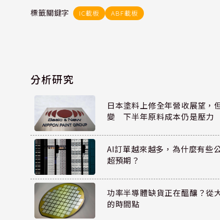
標籤關鍵字
IC載板
ABF載板
分析研究
日本塗料上修全年營收展望，
變 下半年原料成本仍是壓力
AI訂單越來越多，為什麼有些
超預期？
功率半導體缺貨正在醞釀？從
的時間點