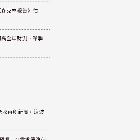
《麥克林報告》估
元
調高全年財測、單季
)營收再創新高，這波
於預期 AI需求續強但