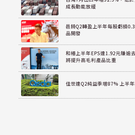
成長動能放緩
邑錡Q2轉盈上半年每股虧損0.3
品開發
和椿上半年EPS達1.92元賺逾
將提升高毛利產品比重
佳世達Q2純益季增87% 上半年E