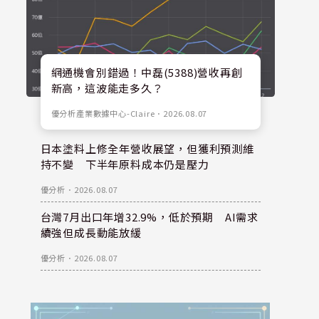
網通機會別錯過！中磊(5388)營收再創
新高，這波能走多久？
優分析產業數據中心-Claire
．
2026.08.07
日本塗料上修全年營收展望，但獲利預測維
持不變 下半年原料成本仍是壓力
優分析
．
2026.08.07
台灣7月出口年增32.9%，低於預期 AI需求
續強但成長動能放緩
優分析
．
2026.08.07