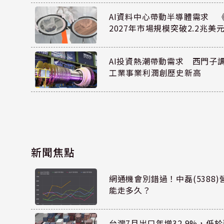
AI資料中心帶動半導體需求 
2027年市場規模突破2.2兆美
AI投資熱潮帶動需求 西門子
工業事業利潤創歷史新高
新聞焦點
網通機會別錯過！中磊(5388
能走多久？
台灣7月出口年增32.9%，低