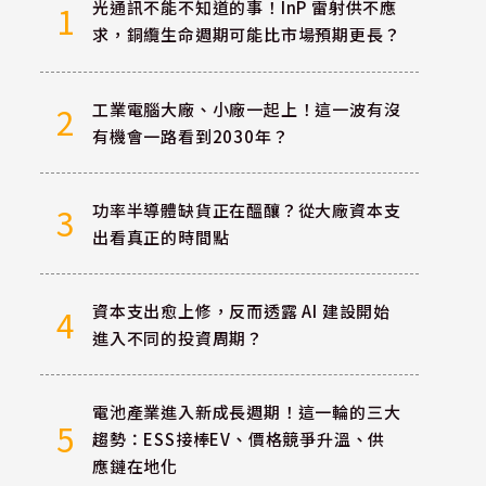
光通訊不能不知道的事！InP 雷射供不應
1
求，銅纜生命週期可能比市場預期更長？
工業電腦大廠、小廠一起上！這一波有沒
2
有機會一路看到2030年？
功率半導體缺貨正在醞釀？從大廠資本支
3
出看真正的時間點
資本支出愈上修，反而透露 AI 建設開始
4
進入不同的投資周期？
電池產業進入新成長週期！這一輪的三大
5
趨勢：ESS接棒EV、價格競爭升溫、供
應鏈在地化