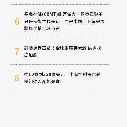
長鑫存儲(CXMT)能否做大？觀察重點不
6
只是技術世代差距，而是中國上下游是否
將聯手搶全球市占
銅價逼近高點！全球銅庫存大減 供需拉
7
鋸加劇
從10億到350億美元，中際旭創揭示光
8
模組進入產能競賽