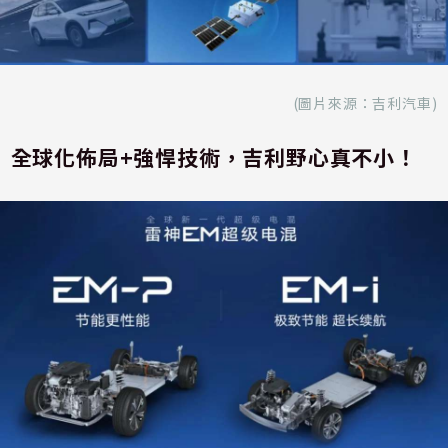
(圖片來源：吉利汽車)
全球化佈局+強悍技術，吉利野心真不小！