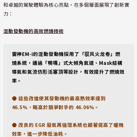
和卓越的駕駛體驗為核心亮點，在多個層面展現了創新實
力：
混動發動機的高效燃燒技術
雷神EM-i的混動發動機採用了「驭风火龙卷」燃
燒系統，通過「鴨嘴」式大傾角氣道、Mask結構
導氣和氣流仿形活塞頂等設計，有效提升了燃燒效
率。
● 這些改進使其發動機的最高熱效率達到 
46.5%，略高於競爭對手的 46.06%。
● 改良的 EGR 廢氣再循環系統也顯著提高了暖機
效率，進一步降低油耗。