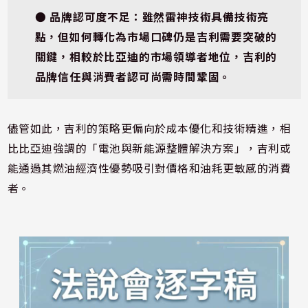
● 品牌認可度不足：雖然雷神技術具備技術亮
點，但如何轉化為市場口碑仍是吉利需要突破的
關鍵，相較於比亞迪的市場領導者地位，吉利的
品牌信任與消費者認可尚需時間鞏固。
儘管如此，吉利的策略更偏向於成本優化和技術精進，相
比比亞迪強調的「電池與新能源整體解決方案」，吉利或
能通過其燃油經濟性優勢吸引對價格和油耗更敏感的消費
者。