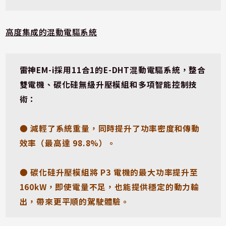
高度集成的混動電驅系統
雷神EM-i採用11合1的E-DHT混動電驅系統，整合
雙電機、碳化硅無級升壓模組和多項智能控制技
術：
● 減輕了系統重量，同時提升了功率密度和傳動
效率（最高達 98.8%）。
● 碳化硅升壓模組將 P3 電機的最大功率提升至 
160kW，即使電量不足，也能提供穩定的動力輸
出，帶來更平順的駕駛體驗。