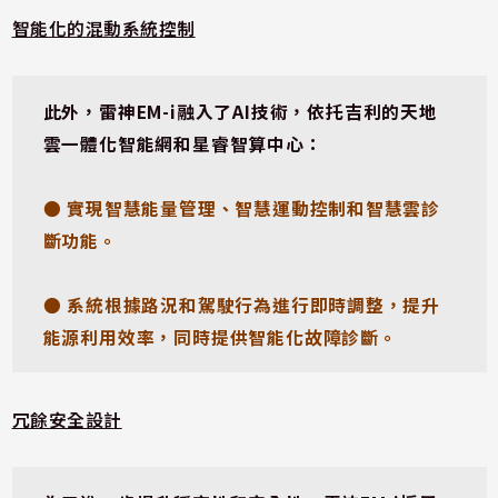
智能化的混動系統控制
此外，雷神EM-i融入了AI技術，依托吉利的天地
雲一體化智能網和星睿智算中心：
● 實現智慧能量管理、智慧運動控制和智慧雲診
斷功能。
● 系統根據路況和駕駛行為進行即時調整，提升
能源利用效率，同時提供智能化故障診斷。
冗餘安全設計