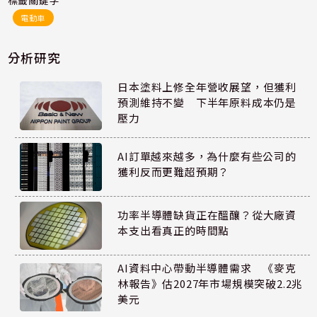
標籤關鍵字
電動車
分析研究
日本塗料上修全年營收展望，但獲利
預測維持不變 下半年原料成本仍是
壓力
AI訂單越來越多，為什麼有些公司的
獲利反而更難超預期？
功率半導體缺貨正在醞釀？從大廠資
本支出看真正的時間點
AI資料中心帶動半導體需求 《麥克
林報告》估2027年市場規模突破2.2兆
美元