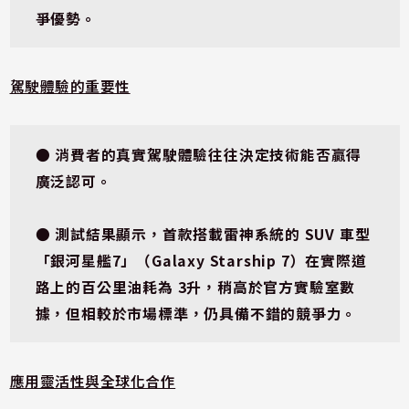
爭優勢。
駕駛體驗的重要性
●
 消費者的真實駕駛體驗往往決定技術能否贏得
廣泛認可。
● 測試結果顯示，首款搭載雷神系統的 SUV 車型
「銀河星艦7」（Galaxy Starship 7）在實際道
路上的百公里油耗為 3升，稍高於官方實驗室數
據，但相較於市場標準，仍具備不錯的競爭力。
應用靈活性與全球化合作