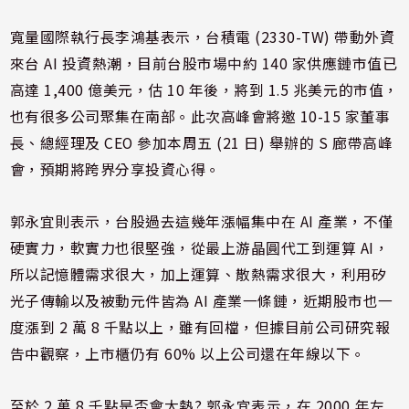
寬量國際執行長李鴻基表示，台積電 (2330-TW) 帶動外資
來台 AI 投資熱潮，目前台股市場中約 140 家供應鏈市值已
高達 1,400 億美元，估 10 年後，將到 1.5 兆美元的市值，
也有很多公司聚集在南部。此次高峰會將邀 10-15 家董事
長、總經理及 CEO 參加本周五 (21 日) 舉辦的 S 廊帶高峰
會，預期將跨界分享投資心得。
郭永宜則表示，台股過去這幾年漲幅集中在 AI 產業，不僅
硬實力，軟實力也很堅強，從最上游晶圓代工到運算 AI，
所以記憶體需求很大，加上運算、散熱需求很大，利用矽
光子傳輸以及被動元件皆為 AI 產業一條鏈，近期股市也一
度漲到 2 萬 8 千點以上，雖有回檔，但據目前公司研究報
告中觀察，上市櫃仍有 60% 以上公司還在年線以下。
至於 2 萬 8 千點是否會太熱? 郭永宜表示，在 2000 年左