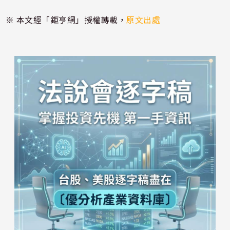
※ 本文經「鉅亨網」授權轉載，
原文出處