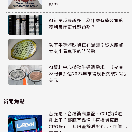
壓力
AI訂單越來越多，為什麼有些公司的
獲利反而更難超預期？
功率半導體缺貨正在醞釀？從大廠資
本支出看真正的時間點
AI資料中心帶動半導體需求 《麥克
林報告》估2027年市場規模突破2.2兆
美元
新聞焦點
台光電、台燿衝高震盪…CCL族群還
能上車？鄭廳宜點名「這檔隱藏版
CPO股」：每股盈餘看300元，性價比