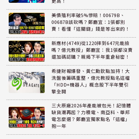
更高！
美債殖利率破5%慘賠！00679B、
00687B該砍嗎？鄭廳宜：1張都別
賣！看懂「這關鍵」錢是等出來的！
新應材(4749)從1220摔到647元能撿
嗎？億元教授」鄭廳宜：我1張都沒賣
還加碼認購？親揭下半年重倉秘密！
希捷財報爆發、黃仁勳欽點加持！大
洗盤後籌碼重整，億元教授點名這檔
「HDD+機器人」概念股下半年雙引
擎全開
三大原廠2026年產能被包光！記憶體
缺貨潮再起？力積電、南亞科、華邦
電怎麼選？鄭廳宜獨家點名「這檔」
抱一年