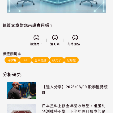
這篇文章對您來說實用嗎？
還可以
很實用！
有待加強...
標籤關鍵字
台積電
AI
亞果遊艇
矽光子
記憶體
分析研究
【達人分享】2026/08/09 股泰盤勢統
計
日本塗料上修全年營收展望，但獲利
預測維持不變 下半年原料成本仍是