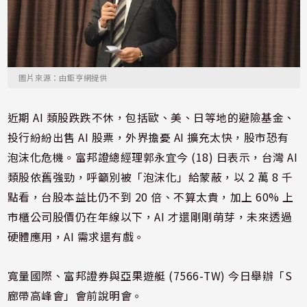
圖片來源：由鉅亨網提供
近期 AI 類股跌跌不休，包括歐、美、日等地的避險基金、
投行紛紛出售 AI 股票，外界擔憂 AI 擴充太快，股市恐有
泡沫化危機。富邦證總經理郭永宜今 (18) 日表示，台灣 AI
類股依舊強勁，呼籲別被「泡沫化」給蒙蔽，以 2 萬 8 千
點看，台股本益比仍不到 20 倍、不算太貴，加上 60% 上
市櫃公司股價仍在年線以下，AI 才還剛剛萌芽，未來透過
硬體應用，AI 需求還有戲。
寬量國際、富邦證券與亞果遊艇 (7566-TW) 今日舉辦「S
廊帶高峰會」會前說明會。