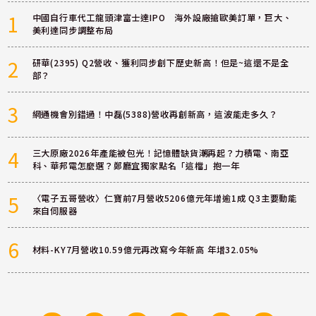
1
中國自行車代工龍頭津富士達IPO 海外設廠搶歐美訂單，巨大、
美利達同步調整布局
2
研華(2395) Q2營收、獲利同步創下歷史新高！但是~這還不是全
部？
3
網通機會別錯過！中磊(5388)營收再創新高，這波能走多久？
4
三大原廠2026年產能被包光！記憶體缺貨潮再起？力積電、南亞
科、華邦電怎麼選？鄭廳宜獨家點名「這檔」抱一年
5
〈電子五哥營收〉仁寶前7月營收5206億元年增逾1成 Q3主要動能
來自伺服器
6
材料-KY7月營收10.59億元再改寫今年新高 年增32.05%