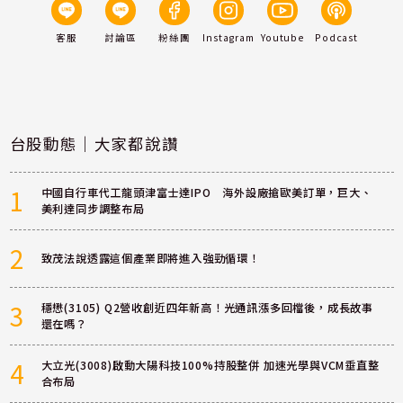
客服
討論區
粉絲團
Instagram
Youtube
Podcast
台股動態｜大家都說讚
1
中國自行車代工龍頭津富士達IPO 海外設廠搶歐美訂單，巨大、
美利達同步調整布局
2
致茂法說透露這個產業即將進入強勁循環！
3
穩懋(3105) Q2營收創近四年新高！光通訊漲多回檔後，成長故事
還在嗎？
4
大立光(3008)啟動大陽科技100%持股整併 加速光學與VCM垂直整
合布局