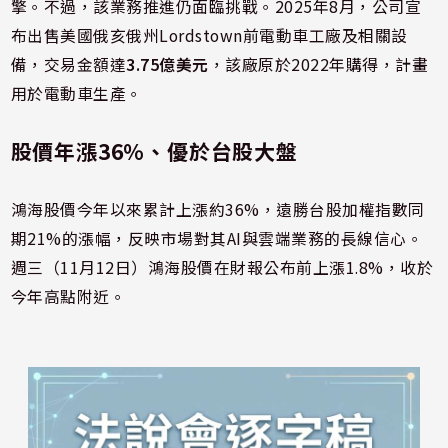
擎。不過，該業務推進仍面臨挑戰。2025年8月，公司宣
布出售美國俄亥俄州Lordstown前電動車工廠及相關設
備，交易金額達
3.75億美元
，該廠原於2022年購得，計畫
用於電動車生產。
股價年漲36%、優於台股大盤
鴻海股價今年以來累計上漲約36%，遠勝台股加權指數同
期21%的漲幅，反映市場對其AI與雲端業務的長線信心。
週三（11月12日）鴻海股價在財報公布前上漲1.8%，收於
今年高點附近。