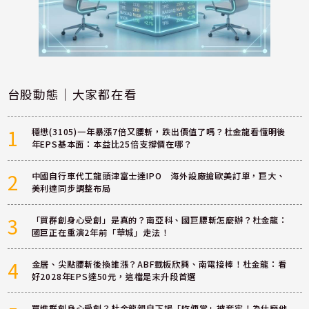
台股動態｜大家都在看
1
穩懋(3105)一年暴漲7倍又腰斬，跌出價值了嗎？杜金龍看懂明後
年EPS基本面：本益比25倍支撐價在哪？
2
中國自行車代工龍頭津富士達IPO 海外設廠搶歐美訂單，巨大、
美利達同步調整布局
3
「買群創身心受創」是真的？南亞科、國巨腰斬怎麼辦？杜金龍：
國巨正在重演2年前「華城」走法！
4
金居、尖點腰斬後換誰漲？ABF載板欣興、南電接棒！杜金龍：看
好2028年EPS達50元，這檔是末升段首選
買進群創身心受創？杜金龍親自下場「吃便當」被套牢！為什麼他