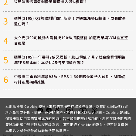
2
致茂法說透露這個產業即將進入強勁循環！
3
穩懋(3105) Q2營收創近四年新高！光通訊漲多回檔後，成長故事
還在嗎？
4
大立光(3008)啟動大陽科技100%持股整併 加速光學與VCM垂直整
合布局
5
穩懋(3105)一年暴漲7倍又腰斬，跌出價值了嗎？杜金龍看懂明後
年EPS基本面：本益比25倍支撐價在哪？
6
中碳第二季獲利年增93%，EPS 1.30元略低於法人預期，AI精碳
材料布局持續推進
本網站使用 Cookie 技術，於您的電腦中存取某些資訊，以輔助本網站進行資
料之彙集或分析，並提供更好的服務，無侵犯個人隱私之意圖。Cookie 是網站
伺服器與使用者瀏覽器溝通的技術，若不願意開放此項功能，您可在您使用的瀏
客服
討論區
粉絲團
Instagram
Youtube
Podcast
覽器功能項中設定隱私權等級為高，即可拒絕 Cookie 的寫入，但可能會導致
本網站之部分或全部功能無法正常執行。
加入我
隱私權政
服務條
合作提
聯絡我
場地租
訂閱電子