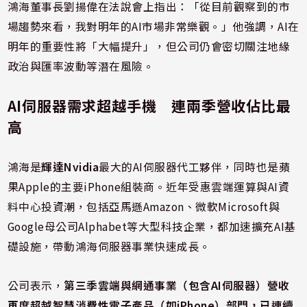
鴻海董事長劉揚偉在法說會上指出：「從目前觀察到的市
場趨勢來看，我對明年的AI市場非常樂觀。」他強調，AI在
明年的重要性將「大幅提升」，但公司仍會密切關注地緣
政治與匯率波動等潛在風險。
AI伺服器需求超越手機 連兩季營收佔比最
高
鴻海是
輝達Nvidia
最大的AI伺服器代工夥伴，同時也是蘋
果Apple的主要iPhone組裝商。近年受惠雲端運算與AI資
料中心投資潮，包括亞馬遜Amazon、微軟Microsoft與
Google母公司Alphabet等大型科技企業，都加速擴充AI基
礎設施，帶動鴻海伺服器事業快速成長。
公司表示，
第三季雲端與網通事業（包含AI伺服器）營收
再度超越智慧消費性電子產品（如iPhone）部門，已連續