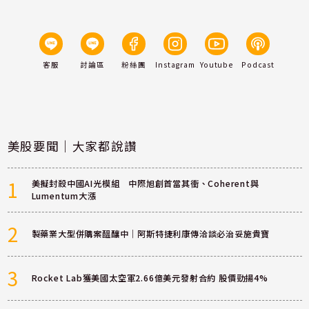
客服
討論區
粉絲團
Instagram
Youtube
Podcast
美股要聞｜大家都說讚
1
美擬封殺中國AI光模組 中際旭創首當其衝、Coherent與
Lumentum大漲
2
製藥業大型併購案醞釀中｜阿斯特捷利康傳洽談必治妥施貴寶
3
Rocket Lab獲美國太空軍2.66億美元發射合約 股價勁揚4%