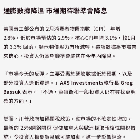
通膨數據降溫 市場期待聯準會降息
美國勞工部公布的 2月消費者物價指數（CPI） 年增
2.8%，低於市場預估的 2.9%，核心CPI年增 3.1%，較1月
的 3.3% 回落，顯示物價壓力有所減輕。這項數據為市場帶
來信心，投資人仍寄望聯準會能夠在今年內降息。
「市場今天的反彈，主要受惠於通膨數據低於預期，以及
部分投資人逢低買進。」
AXS Investments執行長 Greg
Bassuk
表示，「不過，華爾街和一般投資人仍在尋找更明
確的方向。」
然而，川普政府加碼關稅政策，使市場的不確定性增加。
最新的 25%鋼鋁關稅 促使加拿大與歐洲採取報復性關稅措
施，令投資人擔憂貿易戰可能加劇，進一步影響經濟。