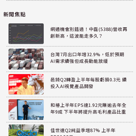
新聞焦點
網通機會別錯過！中磊(5388)營收再
創新高，這波能走多久？
台灣7月出口年增32.9%，低於預期
AI需求續強但成長動能放緩
邑錡Q2轉盈上半年每股虧損0.3元 續
投入AI視覺產品開發
和椿上半年EPS達1.92元賺逾去年全
年9成 下半年將提升高毛利產品比重
佳世達Q2純益季增87% 上半年