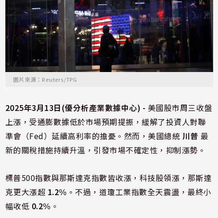
圖片來源：Reuters/TPG
2025年3月13日(優分析產業數據中心) -
美國股市周三收盤
上漲，受通膨數據低於市場預期提振，緩解了投資人對聯
準會（Fed）延續高利率的擔憂。然而，美國總統
川普
最
新的關稅措施持續升溫，引發市場不確定性，抑制漲勢。
標普500指數與那斯達克指數皆收漲，科技股領漲，那斯達
克更大漲超
1.2%
。不過，道瓊工業指數全天震盪，最終小
幅收低
0.2%
。