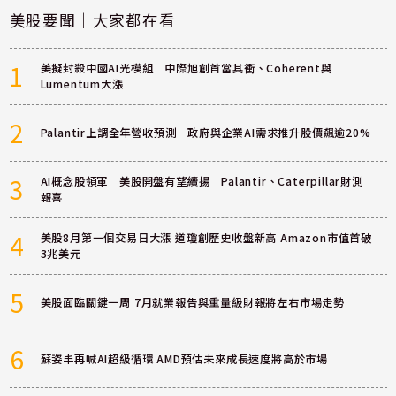
美股要聞｜大家都在看
1
美擬封殺中國AI光模組 中際旭創首當其衝、Coherent與
Lumentum大漲
2
Palantir上調全年營收預測 政府與企業AI需求推升股價飆逾20%
3
AI概念股領軍 美股開盤有望續揚 Palantir、Caterpillar財測
報喜
4
美股8月第一個交易日大漲 道瓊創歷史收盤新高 Amazon市值首破
3兆美元
5
美股面臨關鍵一周 7月就業報告與重量級財報將左右市場走勢
6
蘇姿丰再喊AI超級循環 AMD預估未來成長速度將高於市場