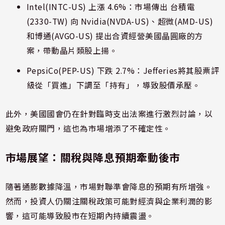
Intel(INTC-US) 上漲 4.6%：市場傳出 台積電
(2330-TW) 向 Nvidia(NVDA-US)、超微(AMD-US)
和博通(AVGO-US) 提出合資經營美國晶圓廠的方
案，帶動晶片類股上揚。
PepsiCo(PEP-US) 下跌 2.7%：Jefferies將其股票評
級從「買進」下調至「持有」，導致股價承壓。
此外，美國國會仍在針對臨時支出法案進行激烈討論，以
避免政府關門，這也為市場增添了不確定性。
市場展望：關稅與降息預期牽動後市
隨著通膨數據降溫，市場對聯準會降息的預期有所增強。
然而，投資人仍關注關稅政策可能對經濟與企業利潤的影
響，這可能導致股市在短期內持續震盪。