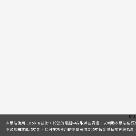
加
本網站使用 Cookie 技術，於您的電腦中存取某些資訊，以輔助本網站進
不願意開放此項功能，您可在您使用的瀏覽器功能項中設定隱私權等級為高，即