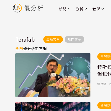
新聞
分析
教學
Terafab
最新文章
熱門文章
全部
優分析
鉅亨網
台股動
特斯
但也
鉅亨網
．
2
台股動