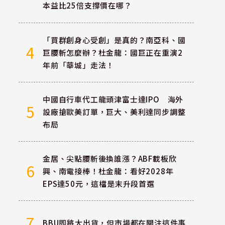
本益比25倍支撐價在哪？
「買群創身心受創」是真的？南亞科、國
4
巨腰斬怎麼辦？杜金龍：國巨正在重演2
年前「華城」走法！
中國自行車代工龍頭津富士達IPO 海外
5
設廠搶歐美訂單，巨大、美利達同步調整
布局
金居、尖點腰斬後換誰漲？ABF載板欣
6
興、南電接棒！杜金龍：看好2028年
EPS達50元，這檔是末升段首選
7
BBU即將大出貨，但市場都在關注這件事