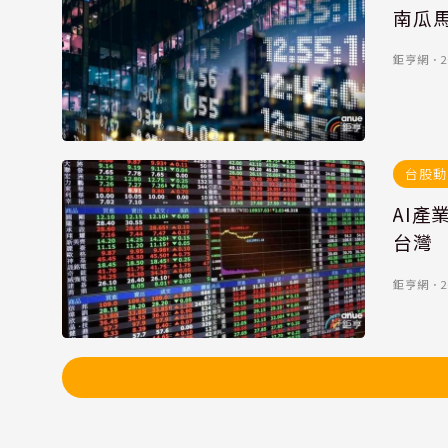
南瓜馬
鉅亨網
．
2
台股動
AI
台灣
鉅亨網
．
2