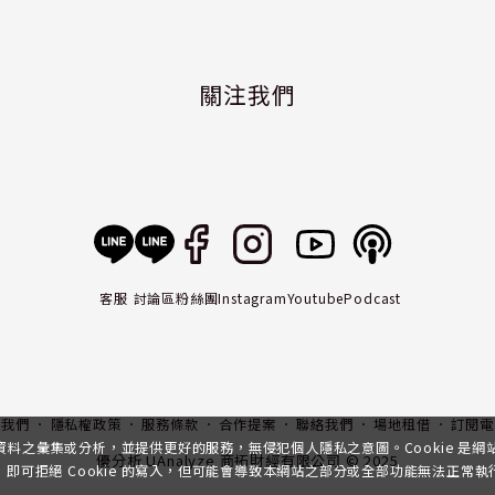
關注我們
客服
討論區
粉絲團
Instagram
Youtube
Podcast
入我們
隱私權政策
服務條款
合作提案
聯絡我們
場地租借
訂閱電
行資料之彙集或分析，並提供更好的服務，無侵犯個人隱私之意圖。Cookie 是
優分析 UAnalyze 商拓財經有限公司 © 2025
可拒絕 Cookie 的寫入，但可能會導致本網站之部分或全部功能無法正常執