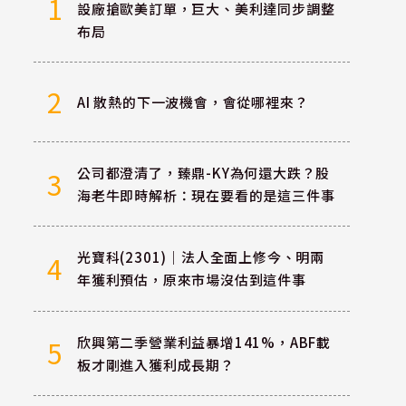
1
設廠搶歐美訂單，巨大、美利達同步調整
布局
2
AI 散熱的下一波機會，會從哪裡來？
公司都澄清了，臻鼎-KY為何還大跌？股
3
海老牛即時解析：現在要看的是這三件事
光寶科(2301)｜法人全面上修今、明兩
4
年獲利預估，原來市場沒估到這件事
欣興第二季營業利益暴增141%，ABF載
5
板才剛進入獲利成長期？