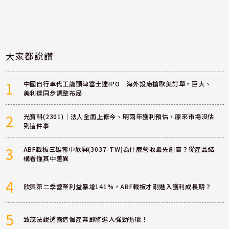
大家都說讚
1
中國自行車代工龍頭津富士達IPO 海外設廠搶歐美訂單，巨大、
美利達同步調整布局
2
光寶科(2301)｜法人全面上修今、明兩年獲利預估，原來市場沒估
到這件事
3
ABF載板三雄當中欣興(3037-TW)為什麼營收最先創高？從產品結
構看懂其中差異
4
欣興第二季營業利益暴增141%，ABF載板才剛進入獲利成長期？
5
致茂法說透露這個產業即將進入強勁循環！