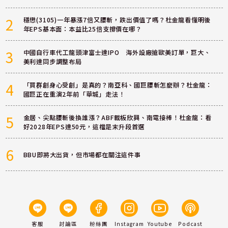
2
穩懋(3105)一年暴漲7倍又腰斬，跌出價值了嗎？杜金龍看懂明後
年EPS基本面：本益比25倍支撐價在哪？
3
中國自行車代工龍頭津富士達IPO 海外設廠搶歐美訂單，巨大、
美利達同步調整布局
4
「買群創身心受創」是真的？南亞科、國巨腰斬怎麼辦？杜金龍：
國巨正在重演2年前「華城」走法！
5
金居、尖點腰斬後換誰漲？ABF載板欣興、南電接棒！杜金龍：看
好2028年EPS達50元，這檔是末升段首選
6
BBU即將大出貨，但市場都在關注這件事
客服
討論區
粉絲團
Instagram
Youtube
Podcast