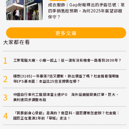
成衣服飾｜Gap財報釋出的矛盾信號：第
四季銷售超預期，為何2025年展望卻趨
保守？
更多文章
大家都在看
1
工業電腦大廠、小廠一起上！這一波有沒有機會一路看到2030年？
2
穩懋(3105)一年暴漲7倍又腰斬，跌出價值了嗎？杜金龍看懂明後
年EPS基本面：本益比25倍支撐價在哪？
3
中國自行車代工龍頭津富士達IPO 海外設廠搶歐美訂單，巨大、
美利達同步調整布局
4
「買群創身心受創」是真的？南亞科、國巨腰斬怎麼辦？杜金龍：
國巨正在重演2年前「華城」走法！