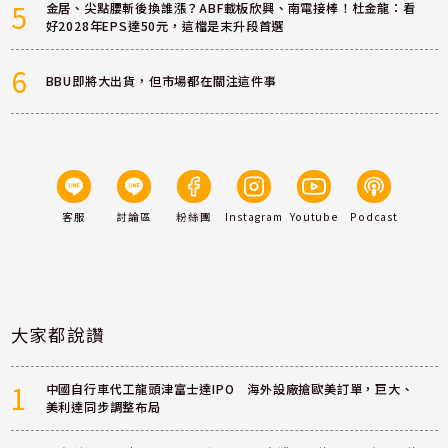
5
金居、尖點腰斬後換誰漲？ABF載板欣興、南電接棒！杜金龍：看
好2028年EPS達50元，這檔是末升段首選
6
BBU即將大出貨，但市場都在關注這件事
客服
討論區
粉絲團
Instagram
Youtube
Podcast
大家都說讚
1
中國自行車代工龍頭津富士達IPO 海外設廠搶歐美訂單，巨大、
美利達同步調整布局