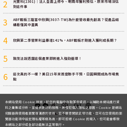
2
光寶科(2301)｜法人全面上修今、明兩年獲利預估，原來市場沒估
到這件事
3
ABF載板三雄當中欣興(3037-TW)為什麼營收最先創高？從產品結
構看懂其中差異
4
欣興第二季營業利益暴增141%，ABF載板才剛進入獲利成長期？
5
致茂法說透露這個產業即將進入強勁循環！
6
這次真的不一樣？美日15年來首度聯手干預，日圓瞬間成為市場焦
點
本網站使用 Cookie 技術，於您的電腦中存取某些資訊，以輔助本網站進行資
料之彙集或分析，並提供更好的服務，無侵犯個人隱私之意圖。Cookie 是網站
伺服器與使用者瀏覽器溝通的技術，若不願意開放此項功能，您可在您使用的瀏
客服
討論區
粉絲團
Instagram
Youtube
Podcast
覽器功能項中設定隱私權等級為高，即可拒絕 Cookie 的寫入，但可能會導致
本網站之部分或全部功能無法正常執行。