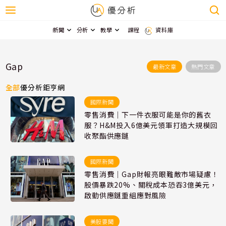
新聞
分析
教學
課程
資料庫
Gap
最新文章
熱門文章
全部
優分析
鉅亨網
國際新聞
零售消費｜下一件衣服可能是你的舊衣
服？H&M投入6億美元領軍打造大規模回
收聚酯供應鏈
國際新聞
零售消費｜Gap財報亮眼難敵市場疑慮！
股價暴跌20%、關稅成本恐吞3億美元，
啟動供應鏈重組應對風險
美股要聞