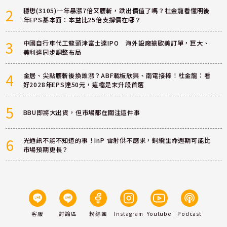
2
穩懋(3105)一年暴漲7倍又腰斬，跌出價值了嗎？杜金龍看懂明後
年EPS基本面：本益比25倍支撐價在哪？
3
中國自行車代工龍頭津富士達IPO 海外設廠搶歐美訂單，巨大、
美利達同步調整布局
4
金居、尖點腰斬後換誰漲？ABF載板欣興、南電接棒！杜金龍：看
好2028年EPS達50元，這檔是末升段首選
5
BBU即將大出貨，但市場都在關注這件事
6
光通訊不能不知道的事！InP 雷射供不應求，銅纜生命週期可能比
市場預期更長？
客服
討論區
粉絲團
Instagram
Youtube
Podcast