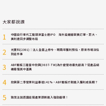
大家都說讚
1
中國自行車代工龍頭津富士達IPO 海外設廠搶歐美訂單，巨大、
美利達同步調整布局
2
光寶科(2301)｜法人全面上修今、明兩年獲利預估，原來市場沒估
到這件事
3
ABF載板三雄當中欣興(3037-TW)為什麼營收最先創高？從產品結
構看懂其中差異
4
欣興第二季營業利益暴增141%，ABF載板才剛進入獲利成長期？
5
致茂法說透露這個產業即將進入強勁循環！