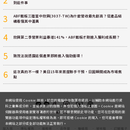
2
到這件事
3
ABF載板三雄當中欣興(3037-TW)為什麼營收最先創高？從產品結
構看懂其中差異
4
欣興第二季營業利益暴增141%，ABF載板才剛進入獲利成長期？
5
致茂法說透露這個產業即將進入強勁循環！
6
這次真的不一樣？美日15年來首度聯手干預，日圓瞬間成為市場焦
點
本網站使用 Cookie 技術，於您的電腦中存取某些資訊，以輔助本網站進行資
料之彙集或分析，並提供更好的服務，無侵犯個人隱私之意圖。Cookie 是網站
伺服器與使用者瀏覽器溝通的技術，若不願意開放此項功能，您可在您使用的瀏
客服
討論區
粉絲團
Instagram
Youtube
Podcast
覽器功能項中設定隱私權等級為高，即可拒絕 Cookie 的寫入，但可能會導致
本網站之部分或全部功能無法正常執行。
加入我
隱私權政
服務條
合作提
聯絡我
場地租
訂閱電子