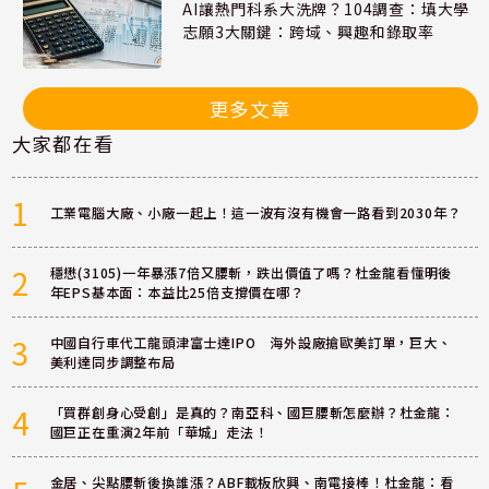
AI讓熱門科系大洗牌？104調查：填大學
志願3大關鍵：跨域、興趣和錄取率
更多文章
大家都在看
1
工業電腦大廠、小廠一起上！這一波有沒有機會一路看到2030年？
2
穩懋(3105)一年暴漲7倍又腰斬，跌出價值了嗎？杜金龍看懂明後
年EPS基本面：本益比25倍支撐價在哪？
3
中國自行車代工龍頭津富士達IPO 海外設廠搶歐美訂單，巨大、
美利達同步調整布局
4
「買群創身心受創」是真的？南亞科、國巨腰斬怎麼辦？杜金龍：
國巨正在重演2年前「華城」走法！
金居、尖點腰斬後換誰漲？ABF載板欣興、南電接棒！杜金龍：看