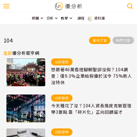
新聞
分析
教學
課程
資料庫
104
最新文章
熱門文章
全部
優分析
鉅亨網
台股動態
想跟著46萬香燈腳朝聖卻沒假？104調
查：僅9.3%企業給假優於法令 75%新人
沒特休
台股動態
今天種花了沒？104人資長推皮克敏管理
學3要點 靠「碎片化」正向回饋留才
台股動態