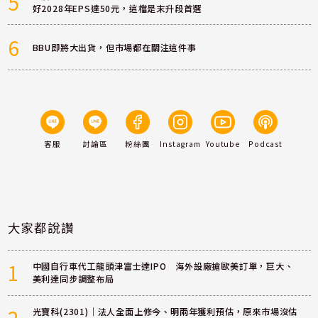
5
好2028年EPS達50元，這檔是末升段首選
6
BBU即將大出貨，但市場都在關注這件事
客服
討論區
粉絲團
Instagram
Youtube
Podcast
大家都說讚
1
中國自行車代工龍頭津富士達IPO 海外設廠搶歐美訂單，巨大、
美利達同步調整布局
光寶科(2301)｜法人全面上修今、明兩年獲利預估，原來市場沒估