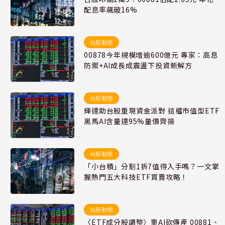
配息率飆破16%
台股動態
00878今年規模增逾600億元 專家：高息
防禦+AI成長成震盪下投資新解方
台股動態
輝達助台股重現資金派對 這檔市值型ETF
黑馬AI含量達95%量價齊揚
台股動態
「小台積」分割1拆7值得入手嗎？一文掌
握熱門五大科技ETF買賣攻略！
台股動態
〈ETF成分股調整〉重AI砍傳產​​​​​​​ 00881、