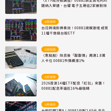
〈ETF成分股調整〉00881鎖定高毛利AI
鏈納入華通、台燿 電子五哥這2家被剔除
台股動態
台日跨境掛牌奏效！00881規模激增 成第
11檔千億級台股ETF
台股動態
〈焦點股〉除息後「甜甜價」周湧1.8萬
人卡位 00881市價續漲1%
台股動態
2026首波14檔ETF配息「紅包」來襲！
00881配息率逼近16%最吸睛
台股動態
台股叩關2萬9！00881估配2.65元 年化