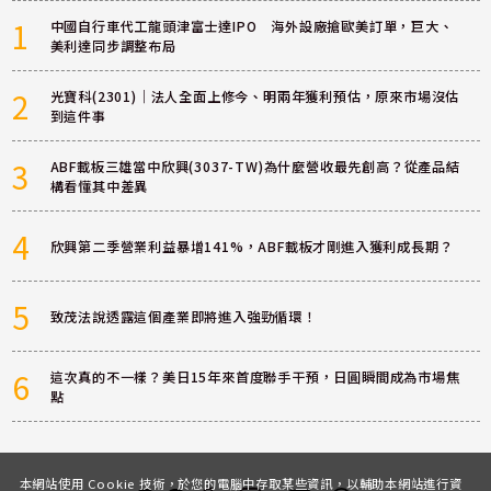
1
中國自行車代工龍頭津富士達IPO 海外設廠搶歐美訂單，巨大、
美利達同步調整布局
2
光寶科(2301)｜法人全面上修今、明兩年獲利預估，原來市場沒估
到這件事
3
ABF載板三雄當中欣興(3037-TW)為什麼營收最先創高？從產品結
構看懂其中差異
4
欣興第二季營業利益暴增141%，ABF載板才剛進入獲利成長期？
5
致茂法說透露這個產業即將進入強勁循環！
6
這次真的不一樣？美日15年來首度聯手干預，日圓瞬間成為市場焦
點
本網站使用 Cookie 技術，於您的電腦中存取某些資訊，以輔助本網站進行資