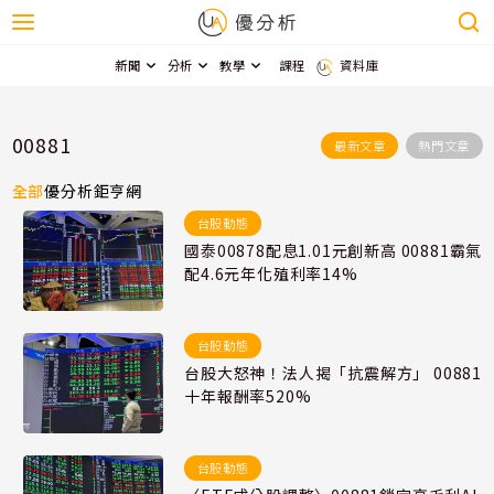
新聞
分析
教學
課程
資料庫
00881
最新文章
熱門文章
全部
優分析
鉅亨網
台股動態
國泰00878配息1.01元創新高 00881霸氣
配4.6元年化殖利率14%
台股動態
台股大怒神！法人揭「抗震解方」 00881
十年報酬率520%
台股動態