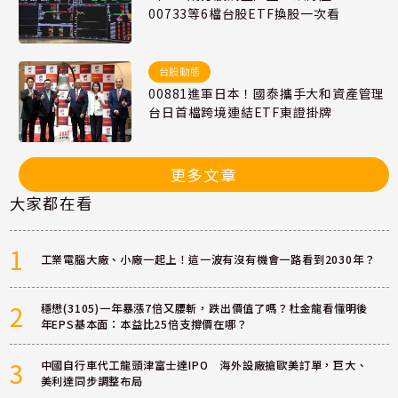
00733等6檔台股ETF換股一次看
台股動態
00881進軍日本！國泰攜手大和資產管理
台日首檔跨境連結ETF東證掛牌
更多文章
大家都在看
1
工業電腦大廠、小廠一起上！這一波有沒有機會一路看到2030年？
2
穩懋(3105)一年暴漲7倍又腰斬，跌出價值了嗎？杜金龍看懂明後
年EPS基本面：本益比25倍支撐價在哪？
3
中國自行車代工龍頭津富士達IPO 海外設廠搶歐美訂單，巨大、
美利達同步調整布局