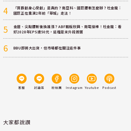
4
「買群創身心受創」是真的？南亞科、國巨腰斬怎麼辦？杜金龍：
國巨正在重演2年前「華城」走法！
5
金居、尖點腰斬後換誰漲？ABF載板欣興、南電接棒！杜金龍：看
好2028年EPS達50元，這檔是末升段首選
6
BBU即將大出貨，但市場都在關注這件事
客服
討論區
粉絲團
Instagram
Youtube
Podcast
大家都說讚