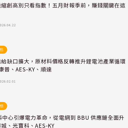
量縮創高別只看指數！五月財報季前，賺錢關鍵在這
026.04.22
態
供給缺口擴大，原材料價格反轉推升鋰電池產業循環
 康普、AES-KY、順達
026.02.01
態
資料中心引爆電力革命，從電網到 BBU 供應鏈全面升
城、光寶科、AES-KY