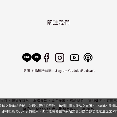
關注我們
客服
討論區
粉絲團
Instagram
Youtube
Podcast
入我們
隱私權政策
服務條款
合作提案
聯絡我們
場地租借
訂閱電
行資料之彙集或分析，並提供更好的服務，無侵犯個人隱私之意圖。Cookie 是
優分析 UAnalyze 商拓財經有限公司 © 2025
可拒絕 Cookie 的寫入，但可能會導致本網站之部分或全部功能無法正常執