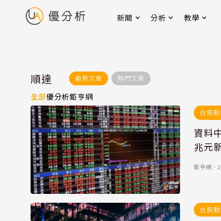
新聞
分析
教學
順達
最新文章
熱門文章
全部
優分析
鉅亨網
台股動
資料中
兆元
鉅亨網
．
2
台股動