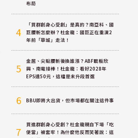
布局
「買群創身心受創」是真的？南亞科、國
4
巨腰斬怎麼辦？杜金龍：國巨正在重演2
年前「華城」走法！
順
金居、尖點腰斬後換誰漲？ABF載板欣
5
興、南電接棒！杜金龍：看好2028年
EPS達50元，這檔是末升段首選
6
BBU即將大出貨，但市場都在關注這件事
買進群創身心受創？杜金龍親自下場「吃
7
便當」被套牢！為什麼他反而笑著說：這