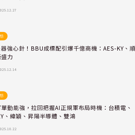
025.12.27
態
服器強心針！BBU成標配引爆千億商機：AES-KY、
新盛力
025.12.14
態
訂單動能強，拉回把握AI正規軍布局時機：台積電、
-KY、緯穎、昇陽半導體、雙鴻
025.10.22