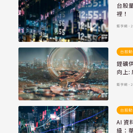
台股
裡！
鉅亨網
．
2
台股動
鋰礦
向上:
鉅亨網
．
2
台股動
AI 
級：華