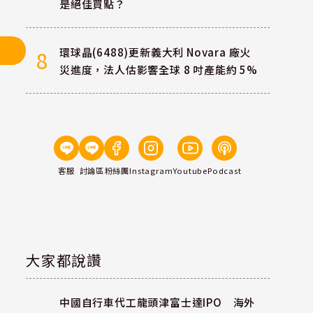
是絕佳買點？
環球晶(6488)更新義大利 Novara 廠火
8
災進度，法人估影響全球 8 吋產能約 5%
客服
討論區
粉絲團
Instagram
Youtube
Podcast
大家都說讚
中國自行車代工龍頭津富士達IPO 海外