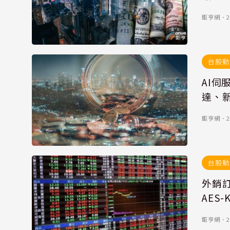
鉅亨網
．
2
台股動
AI伺
達、
鉅亨網
．
2
台股動
外銷
AES
鉅亨網
．
2