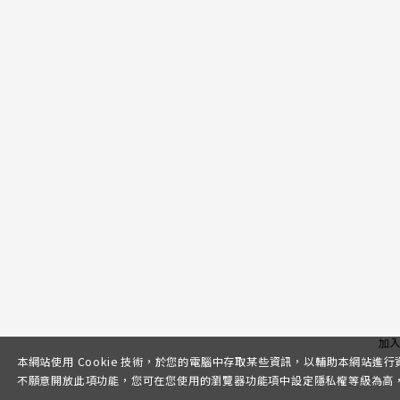
加
本網站使用 Cookie 技術，於您的電腦中存取某些資訊，以輔助本網站進
不願意開放此項功能，您可在您使用的瀏覽器功能項中設定隱私權等級為高，即