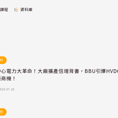
課程
資料庫
態
心電力大革命！大廠擴產倍增背書，BBU引爆HVD
新商機！
026.07.26
態