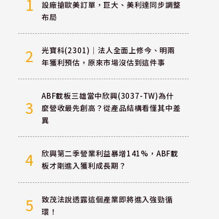
1
設廠搶歐美訂單，巨大、美利達同步調整
布局
光寶科(2301)｜法人全面上修今、明兩
2
年獲利預估，原來市場沒估到這件事
ABF載板三雄當中欣興(3037-TW)為什
3
麼營收最先創高？從產品結構看懂其中差
異
欣興第二季營業利益暴增141%，ABF載
4
板才剛進入獲利成長期？
致茂法說透露這個產業即將進入強勁循
5
環！