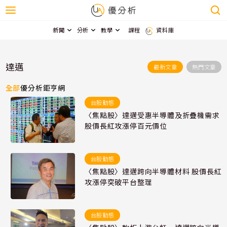
新聞
分析
教學
課程
資料庫
達邁
最新文章
熱門文章
全部
優分析
鉅亨網
台股動態
〈焦點股〉達邁受惠半導體及折疊機需求
股價長紅攻漲停百元價位
台股動態
〈焦點股〉達邁跨向半導體材料 股價長紅
攻漲停突破平台整理
台股動態