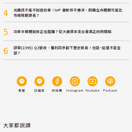
4
光通訊不能不知道的事！InP 雷射供不應求，銅纜生命週期可能比
市場預期更長？
5
功率半導體缺貨正在醞釀？從大廠資本支出看真正的時間點
6
研華(2395) Q2營收、獲利同步創下歷史新高！但是~這還不是全
部？
客服
討論區
粉絲團
Instagram
Youtube
Podcast
大家都說讚