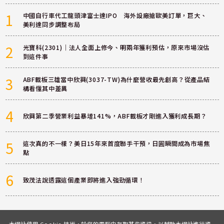
1
中國自行車代工龍頭津富士達IPO 海外設廠搶歐美訂單，巨大、
美利達同步調整布局
2
光寶科(2301)｜法人全面上修今、明兩年獲利預估，原來市場沒估
到這件事
3
ABF載板三雄當中欣興(3037-TW)為什麼營收最先創高？從產品結
構看懂其中差異
4
欣興第二季營業利益暴增141%，ABF載板才剛進入獲利成長期？
5
這次真的不一樣？美日15年來首度聯手干預，日圓瞬間成為市場焦
點
6
致茂法說透露這個產業即將進入強勁循環！
本網站使用 Cookie 技術，於您的電腦中存取某些資訊，以輔助本網站進行資