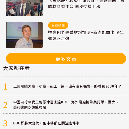
〈焦點股〉軟板上游台虹、達邁跨向半導
體材料有佳音 同步逆勢上漲
台股動態
達邁PI半導體材料加溫+新產能開出 全年
營運正走強
更多文章
大家都在看
1
工業電腦大廠、小廠一起上！這一波有沒有機會一路看到2030年？
2
中國自行車代工龍頭津富士達IPO 海外設廠搶歐美訂單，巨大、
美利達同步調整布局
3
BBU即將大出貨，但市場都在關注這件事