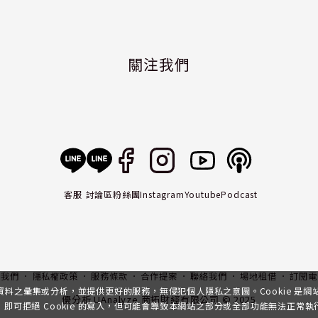
關注我們
客服
討論區
粉絲團
Instagram
Youtube
Podcast
入我們
隱私權政策
服務條款
合作提案
聯絡我們
場地租借
訂閱電
行資料之彙集或分析，並提供更好的服務，無侵犯個人隱私之意圖。Cookie 是
優分析 UAnalyze 商拓財經有限公司 © 2025
可拒絕 Cookie 的寫入，但可能會導致本網站之部分或全部功能無法正常執