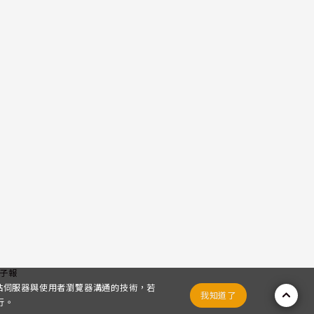
子報
網站伺服器與使用者瀏覽器溝通的技術，若
我知道了
行。