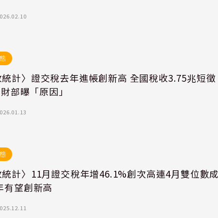
026.02.10
態
統計〉證交稅去年進帳創新高 全國稅收3.75兆短徵
億 財部曝「原因」
026.01.13
態
統計〉11月證交稅年增46.1%創次高連4月雙位數
年有望創新高
025.12.11