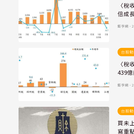
〈稅收
倍成
鉅亨網
．
2
台股動
〈稅收
439
鉅亨網
．
2
台股動
買未
寫重