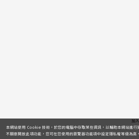
加
本網站使用 Cookie 技術，於您的電腦中存取某些資訊，以輔助本網站進
不願意開放此項功能，您可在您使用的瀏覽器功能項中設定隱私權等級為高，即