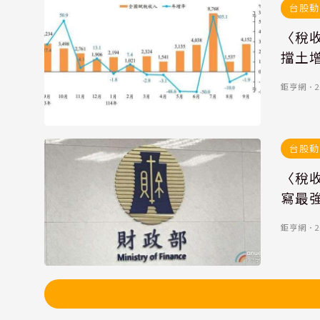
台股動
〈稅收
擋土
鉅亨網
．
2
台股動
〈稅
寫最強
鉅亨網
．
2