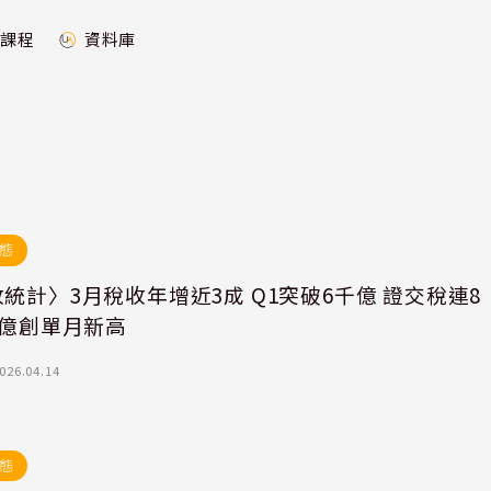
課程
資料庫
態
統計〉3月稅收年增近3成 Q1突破6千億 證交稅連8
5億創單月新高
026.04.14
態