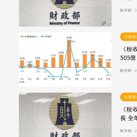
鉅亨網
．
2
台股動
〈稅收
505
鉅亨網
．
2
台股動
〈稅收
長 全
鉅亨網
．
2