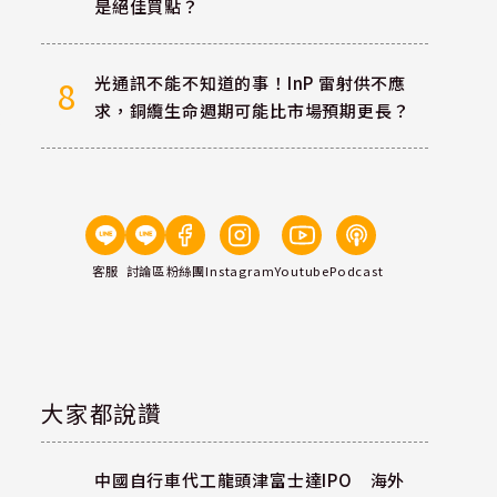
是絕佳買點？
光通訊不能不知道的事！InP 雷射供不應
8
求，銅纜生命週期可能比市場預期更長？
稅
客服
討論區
粉絲團
Instagram
Youtube
Podcast
大家都說讚
中國自行車代工龍頭津富士達IPO 海外