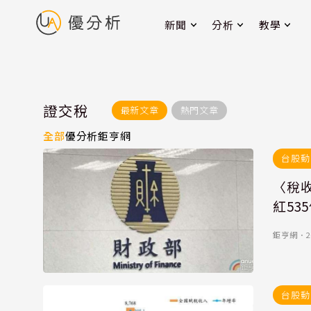
新聞
分析
教學
證交稅
最新文章
熱門文章
全部
優分析
鉅亨網
台股動
〈稅收
紅53
鉅亨網
．
2
台股動