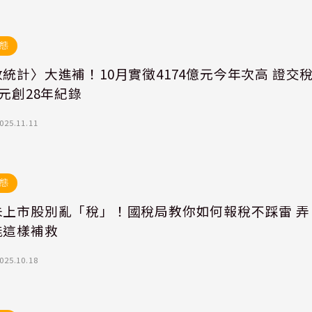
態
統計〉大進補！10月實徵4174億元今年次高 證交
億元創28年紀錄
025.11.11
態
未上市股別亂「稅」！國稅局教你如何報稅不踩雷 弄
能這樣補救
025.10.18