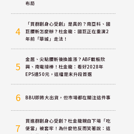
布局
「買群創身心受創」是真的？南亞科、國
4
巨腰斬怎麼辦？杜金龍：國巨正在重演2
年前「華城」走法！
金居、尖點腰斬後換誰漲？ABF載板欣
5
興、南電接棒！杜金龍：看好2028年
EPS達50元，這檔是末升段首選
6
BBU即將大出貨，但市場都在關注這件事
成
買進群創身心受創？杜金龍親自下場「吃
7
便當」被套牢！為什麼他反而笑著說：這