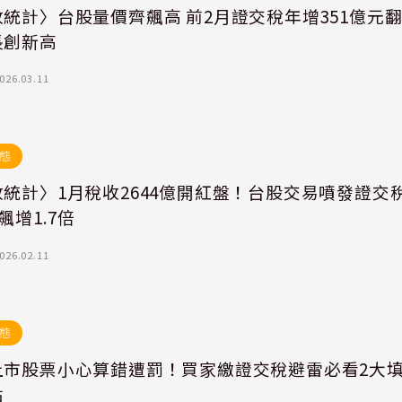
統計〉台股量價齊飆高 前2月證交稅年增351億元
長創新高
026.03.11
態
統計〉1月稅收2644億開紅盤！台股交易噴發證交
億飆增1.7倍
026.02.11
態
上市股票小心算錯遭罰！買家繳證交稅避雷必看2大
點