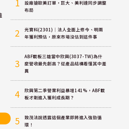
1
設廠搶歐美訂單，巨大、美利達同步調整
布局
難
光寶科(2301)｜法人全面上修今、明兩
2
年獲利預估，原來市場沒估到這件事
ABF載板三雄當中欣興(3037-TW)為什
3
麼營收最先創高？從產品結構看懂其中差
異
欣興第二季營業利益暴增141%，ABF載
4
板才剛進入獲利成長期？
致茂法說透露這個產業即將進入強勁循
5
環！