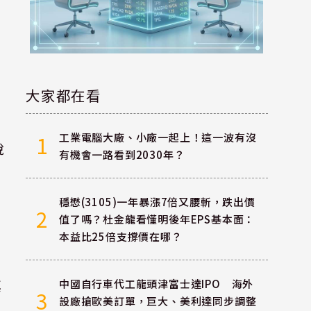
翻
大家都在看
工業電腦大廠、小廠一起上！這一波有沒
1
稅
有機會一路看到2030年？
穩懋(3105)一年暴漲7倍又腰斬，跌出價
2
值了嗎？杜金龍看懂明後年EPS基本面：
本益比25倍支撐價在哪？
填
中國自行車代工龍頭津富士達IPO 海外
3
設廠搶歐美訂單，巨大、美利達同步調整