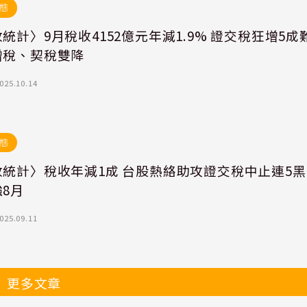
態
統計〉9月稅收4152億元年減1.9% 證交稅狂增5成
增稅、契稅雙降
025.10.14
態
收統計〉稅收年減1成 台股熱絡助攻證交稅中止連5黑
8月
025.09.11
更多文章