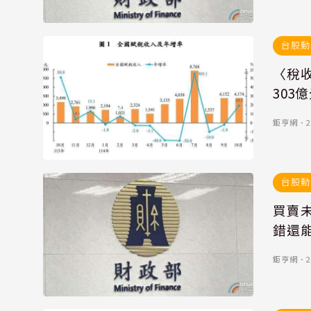
台股動
〈稅收
303
鉅亨網
．
2
台股動
買賣
錯還
鉅亨網
．
2