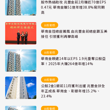
股市熱絡助攻 兆豐金前2月賺近70億EPS
0.47元 華南金賺51億年增38.8%寫同期
高
台股動態
華南金控總座搬風 由兆豐金前總座蕭玉美
接任 引領獲利再攀高峰
台股動態
華南金睽違14年以EPS 1.9元重奪公股亞
軍！2025年大賺264億年增14%
台股動態
公股2金1銀前11月獲利出爐 兆豐金拚全
年正成長 華南金、彰銀年增15.2%、
23.4%
台股動態