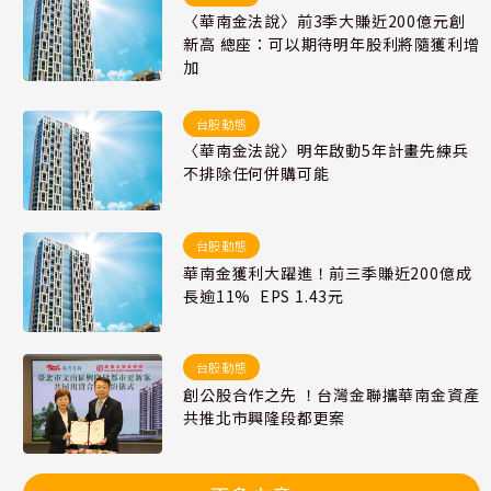
〈華南金法說〉前3季大賺近200億元創
新高 總座：可以期待明年股利將隨獲利增
加
台股動態
〈華南金法說〉明年啟動5年計畫先練兵
不排除任何併購可能
台股動態
華南金獲利大躍進！前三季賺近200億成
長逾11% EPS 1.43元
台股動態
創公股合作之先 ！台灣金聯攜華南金資產
共推北市興隆段都更案