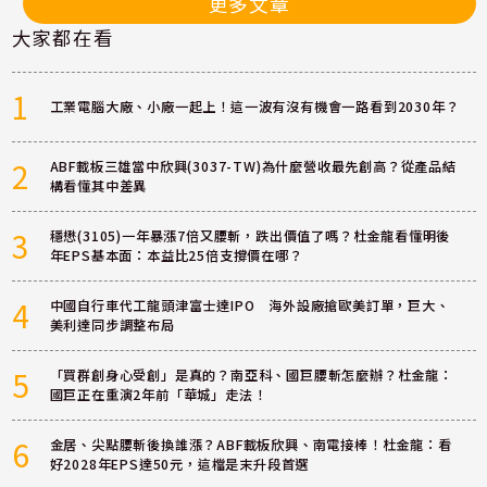
更多文章
大家都在看
1
工業電腦大廠、小廠一起上！這一波有沒有機會一路看到2030年？
2
ABF載板三雄當中欣興(3037-TW)為什麼營收最先創高？從產品結
構看懂其中差異
3
穩懋(3105)一年暴漲7倍又腰斬，跌出價值了嗎？杜金龍看懂明後
年EPS基本面：本益比25倍支撐價在哪？
4
中國自行車代工龍頭津富士達IPO 海外設廠搶歐美訂單，巨大、
美利達同步調整布局
5
「買群創身心受創」是真的？南亞科、國巨腰斬怎麼辦？杜金龍：
國巨正在重演2年前「華城」走法！
6
金居、尖點腰斬後換誰漲？ABF載板欣興、南電接棒！杜金龍：看
好2028年EPS達50元，這檔是末升段首選