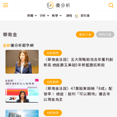
新聞
分析
教學
課程
資料庫
華南金
最新文章
熱門文章
全部
優分析
鉅亨網
台股動態
〈華南金法說〉五大策略助攻去年獲利創
新高 總座蕭玉美拋5年新藍圖拓新局
台股動態
〈華南金法說〉47萬股東敲碗「8成」配
發率！ 總座：股利「可以期待」優去年
以現金為主
台股動態