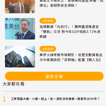
黃金王子楊天立：金價橫向盤整 跌破「這
價位」是相對安全買點！
台股動態
指標數據「向前行」！龔明鑫首推產官
「雙軌」交流 對今年GDP成長3.71%表
樂觀
台股動態
美伊火線考驗市場韌性，從歷史數據看此
次中東風險的「非對稱」配置【懶人包】
更多文章
大家都在看
1
工業電腦大廠、小廠一起上！這一波有沒有機會一路看到2030年？