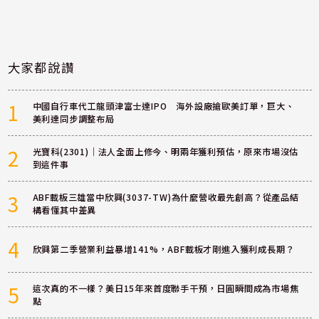
大家都說讚
1
中國自行車代工龍頭津富士達IPO 海外設廠搶歐美訂單，巨大、
美利達同步調整布局
2
光寶科(2301)｜法人全面上修今、明兩年獲利預估，原來市場沒估
到這件事
3
ABF載板三雄當中欣興(3037-TW)為什麼營收最先創高？從產品結
構看懂其中差異
4
欣興第二季營業利益暴增141%，ABF載板才剛進入獲利成長期？
5
這次真的不一樣？美日15年來首度聯手干預，日圓瞬間成為市場焦
點