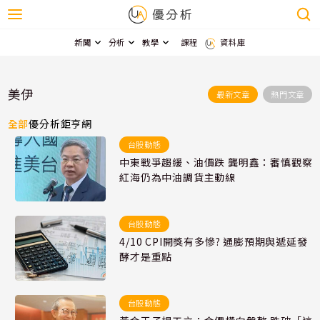
新聞
分析
教學
課程
資料庫
美伊
最新文章
熱門文章
全部
優分析
鉅亨網
台股動態
中東戰爭趨緩、油價跌 龔明鑫：審慎觀察
紅海仍為中油調貨主動線
台股動態
4/10 CPI開獎有多慘? 通膨預期與遞延發
酵才是重點
台股動態