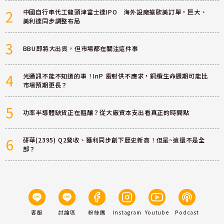
2
中國自行車代工龍頭津富士達IPO 海外設廠搶歐美訂單，巨大、
美利達同步調整布局
3
BBU即將大出貨，但市場都在關注這件事
4
光通訊不能不知道的事！InP 雷射供不應求，銅纜生命週期可能比
市場預期更長？
5
功率半導體缺貨正在醞釀？從大廠資本支出看真正的時間點
6
研華(2395) Q2營收、獲利同步創下歷史新高！但是~這還不是全
部？
客服
討論區
粉絲團
Instagram
Youtube
Podcast