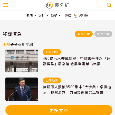
新聞
分析
教學
課程
資料庫
移緩濟急
最新文章
熱門文章
全部
優分析
鉅亨網
台股動態
460億活水迎戰關稅！申請破千件以「研
發轉型」最急迫 金屬機電業占半數
台股動態
無薪假人數破8500集中3大慘業！卓揆指
示「移緩濟急」力保製造業勞工權益
更多文章