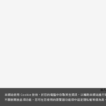
加
本網站使用 Cookie 技術，於您的電腦中存取某些資訊，以輔助本網站進
不願意開放此項功能，您可在您使用的瀏覽器功能項中設定隱私權等級為高，即