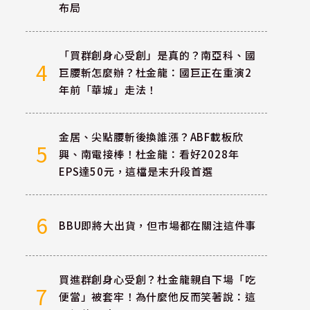
布局
「買群創身心受創」是真的？南亞科、國
4
巨腰斬怎麼辦？杜金龍：國巨正在重演2
年前「華城」走法！
金居、尖點腰斬後換誰漲？ABF載板欣
5
興、南電接棒！杜金龍：看好2028年
EPS達50元，這檔是末升段首選
6
BBU即將大出貨，但市場都在關注這件事
買進群創身心受創？杜金龍親自下場「吃
7
便當」被套牢！為什麼他反而笑著說：這