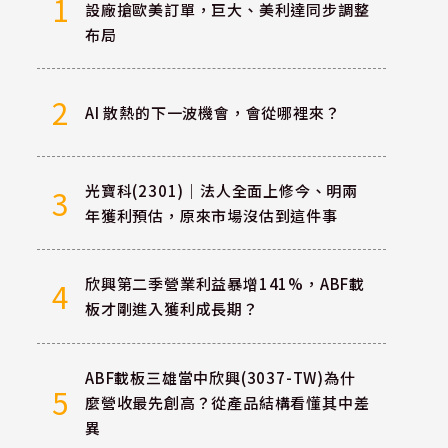
1
設廠搶歐美訂單，巨大、美利達同步調整
布局
2
AI 散熱的下一波機會，會從哪裡來？
光寶科(2301)｜法人全面上修今、明兩
3
年獲利預估，原來市場沒估到這件事
欣興第二季營業利益暴增141%，ABF載
4
板才剛進入獲利成長期？
ABF載板三雄當中欣興(3037-TW)為什
5
麼營收最先創高？從產品結構看懂其中差
異