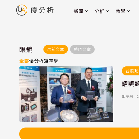
新聞
分析
教學
眼鏡
最新文章
熱門文章
全部
優分析
鉅亨網
台股動
耀穎競
鉅亨網
．
2