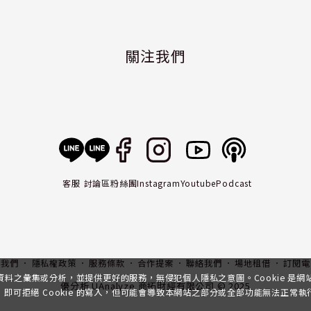
關注我們
客服
討論區
粉絲團
Instagram
Youtube
Podcast
入我們
隱私權政策
服務條款
合作提案
聯絡我們
場地租借
訂閱電
行資料之彙集或分析，並提供更好的服務，無侵犯個人隱私之意圖。Cookie 是
優分析 UAnalyze 商拓財經有限公司 © 2025
可拒絕 Cookie 的寫入，但可能會導致本網站之部分或全部功能無法正常執