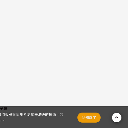
子報
網站伺服器與使用者瀏覽器溝通的技術，若
我知道了
行。