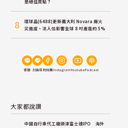
是絕佳買點？
環球晶(6488)更新義大利 Novara 廠火
8
災進度，法人估影響全球 8 吋產能約 5%
客服
討論區
粉絲團
Instagram
Youtube
Podcast
大家都說讚
中國自行車代工龍頭津富士達IPO 海外