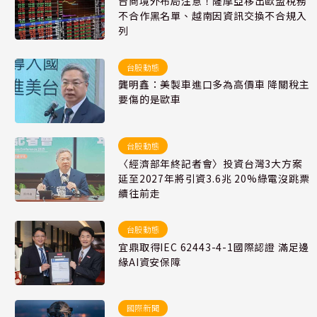
台商境外布局注意！薩摩亞移出歐盟稅務
不合作黑名單、越南因資訊交換不合規入
列
台股動態
龔明鑫：美製車進口多為高價車 降關稅主
要傷的是歐車
台股動態
〈經濟部年終記者會〉投資台灣3大方案
延至2027年將引資3.6兆 20%綠電沒跳票
續往前走
台股動態
宜鼎取得IEC 62443-4-1國際認證 滿足邊
緣AI資安保障
國際新聞