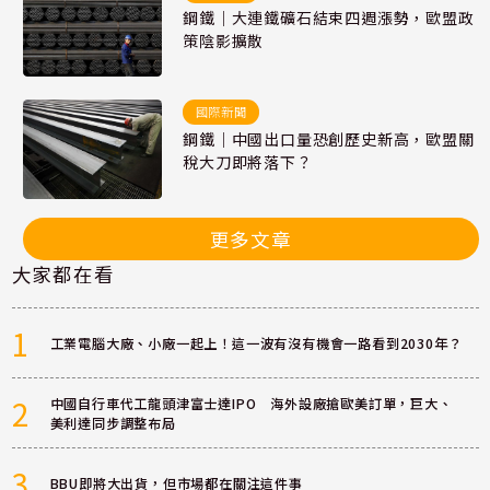
鋼鐵｜大連鐵礦石結束四週漲勢，歐盟政
策陰影擴散
國際新聞
鋼鐵｜中國出口量恐創歷史新高，歐盟關
稅大刀即將落下？
更多文章
大家都在看
1
工業電腦大廠、小廠一起上！這一波有沒有機會一路看到2030年？
2
中國自行車代工龍頭津富士達IPO 海外設廠搶歐美訂單，巨大、
美利達同步調整布局
3
BBU即將大出貨，但市場都在關注這件事