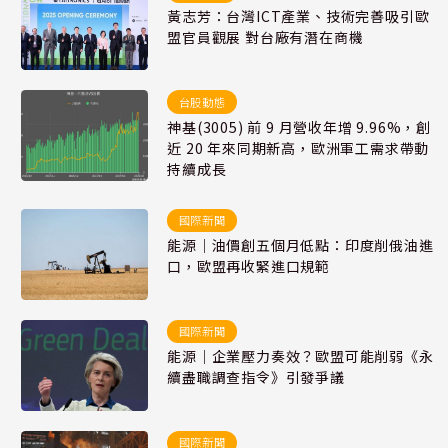
黃志芳：台灣ICT產業、技術完善吸引歐
盟官員觀展 對台廠有潛在商機
台股動態
神基(3005) 前 9 月營收年增 9.96%，創
近 20 年來同期新高，歐洲軍工需求帶動
持續成長
國際新聞
能源｜油價創五個月低點：印度削俄油進
口，歐盟再收緊進口規範
國際新聞
能源｜企業壓力奏效？歐盟可能削弱《永
續盡職調查指令》引發爭議
國際新聞