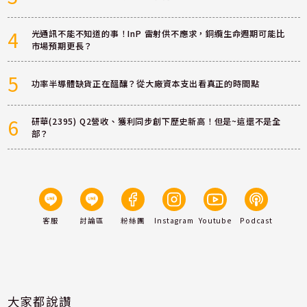
4
光通訊不能不知道的事！InP 雷射供不應求，銅纜生命週期可能比
市場預期更長？
5
功率半導體缺貨正在醞釀？從大廠資本支出看真正的時間點
6
研華(2395) Q2營收、獲利同步創下歷史新高！但是~這還不是全
部？
客服
討論區
粉絲團
Instagram
Youtube
Podcast
大家都說讚