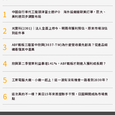
1
中國自行車代工龍頭津富士達IPO 海外設廠搶歐美訂單，巨大、
美利達同步調整布局
2
光寶科(2301)｜法人全面上修今、明兩年獲利預估，原來市場沒估
到這件事
3
ABF載板三雄當中欣興(3037-TW)為什麼營收最先創高？從產品結
構看懂其中差異
4
欣興第二季營業利益暴增141%，ABF載板才剛進入獲利成長期？
5
工業電腦大廠、小廠一起上！這一波有沒有機會一路看到2030年？
6
這次真的不一樣？美日15年來首度聯手干預，日圓瞬間成為市場焦
點