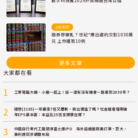
數字科技獲2025外資精選台灣百強
台股動態
融券慘被軋？世紀*爆出違約交割1030萬
元 上市櫃第10例
更多文章
大家都在看
1
工業電腦大廠、小廠一起上！這一波有沒有機會一路看到2030年？
2
穩懋(3105)一年暴漲7倍又腰斬，跌出價值了嗎？杜金龍看懂明後
年EPS基本面：本益比25倍支撐價在哪？
3
中國自行車代工龍頭津富士達IPO 海外設廠搶歐美訂單，巨大、
美利達同步調整布局