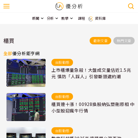
新聞
分析
教學
課程
資料庫
櫃買
最新文章
熱門文章
全部
優分析
鉅亨網
台股動態
上市櫃爆量急殺！大盤成交量估近1.5兆
元 慎防「人踩人」引發斷頭違約潮
台股動態
櫃買連十漲！00928換股納弘塑刪原相 中
小型股迎瘋牛行情
台股動態