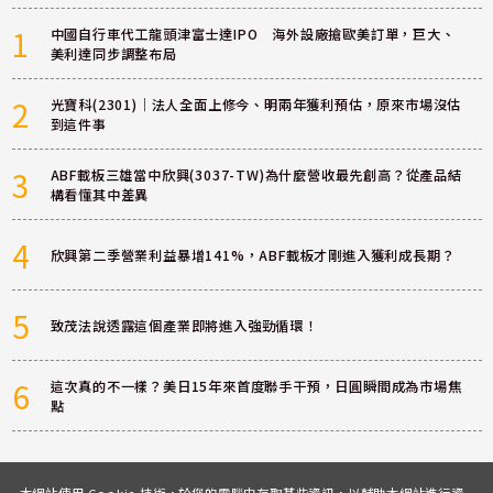
1
中國自行車代工龍頭津富士達IPO 海外設廠搶歐美訂單，巨大、
美利達同步調整布局
2
光寶科(2301)｜法人全面上修今、明兩年獲利預估，原來市場沒估
到這件事
3
ABF載板三雄當中欣興(3037-TW)為什麼營收最先創高？從產品結
構看懂其中差異
4
欣興第二季營業利益暴增141%，ABF載板才剛進入獲利成長期？
5
致茂法說透露這個產業即將進入強勁循環！
6
這次真的不一樣？美日15年來首度聯手干預，日圓瞬間成為市場焦
點
本網站使用 Cookie 技術，於您的電腦中存取某些資訊，以輔助本網站進行資