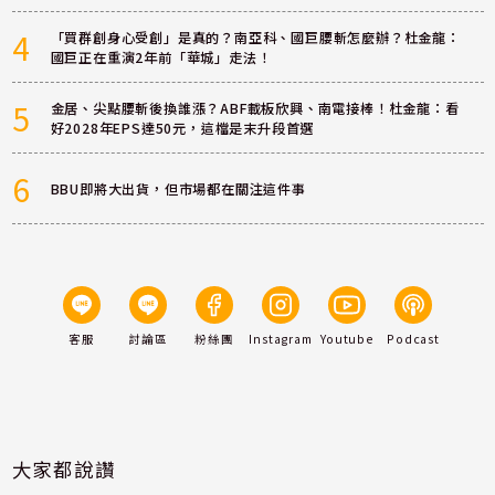
4
「買群創身心受創」是真的？南亞科、國巨腰斬怎麼辦？杜金龍：
國巨正在重演2年前「華城」走法！
5
金居、尖點腰斬後換誰漲？ABF載板欣興、南電接棒！杜金龍：看
好2028年EPS達50元，這檔是末升段首選
6
BBU即將大出貨，但市場都在關注這件事
客服
討論區
粉絲團
Instagram
Youtube
Podcast
大家都說讚