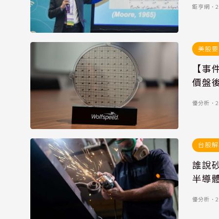
鉅亨網
．
2
美股要
【事件
價盤
優分析
．
2
台股解
誰說砂
半導
優分析
．
2