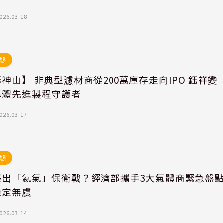
026.03.18
態
神山】 非典型濾材商從200萬庫存走向IPO 鈺祥變
導體先進製程守護者
026.03.17
態
祭出「氦氣」保衛戰？經濟部攜手3大氣體商緊急盤
穩定無虞
026.03.14