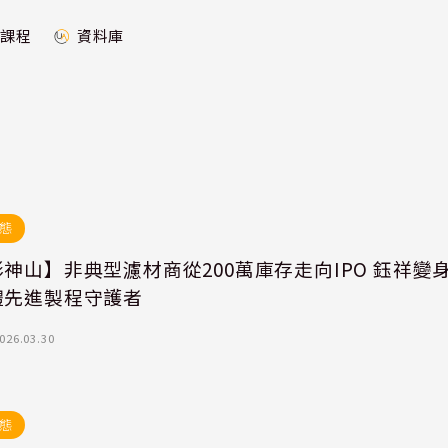
課程
資料庫
態
神山】非典型濾材商從200萬庫存走向IPO 鈺祥變身
體先進製程守護者
026.03.30
態