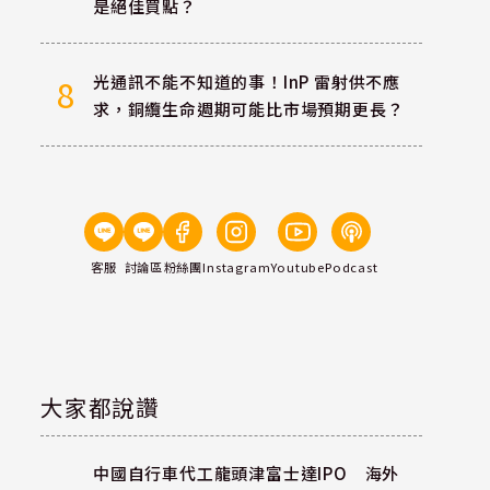
是絕佳買點？
光通訊不能不知道的事！InP 雷射供不應
8
求，銅纜生命週期可能比市場預期更長？
客服
討論區
粉絲團
Instagram
Youtube
Podcast
大家都說讚
中國自行車代工龍頭津富士達IPO 海外