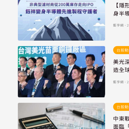
【隱形
身半
鉅亨網
．
2
台股動
美光深
造全球
鉅亨網
．
2
台股動
中東
面臨