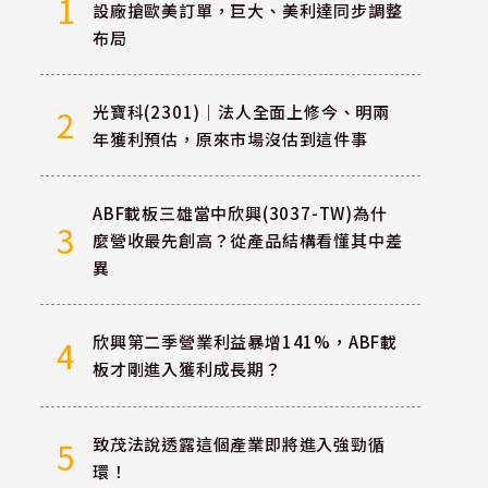
1
設廠搶歐美訂單，巨大、美利達同步調整
布局
光寶科(2301)｜法人全面上修今、明兩
2
年獲利預估，原來市場沒估到這件事
ABF載板三雄當中欣興(3037-TW)為什
3
麼營收最先創高？從產品結構看懂其中差
異
欣興第二季營業利益暴增141%，ABF載
4
板才剛進入獲利成長期？
致茂法說透露這個產業即將進入強勁循
5
環！