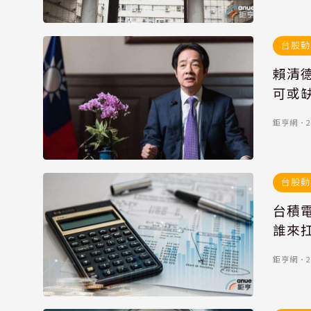
台股動
賴清
可或
鉅亨網
．
2
台股動
台積
誰來
鉅亨網
．
2