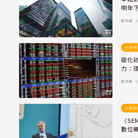
明年
鉅亨網
．
2
台股動
碳化
力：
鉅亨網
．
2
台股動
〈SE
數位