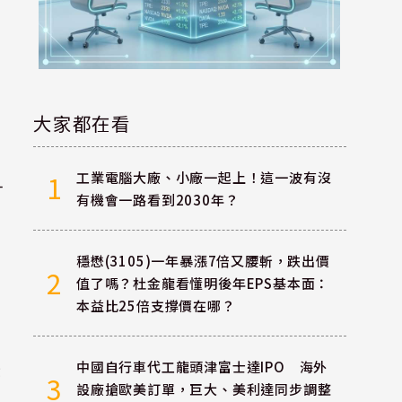
大家都在看
工業電腦大廠、小廠一起上！這一波有沒
1
打
有機會一路看到2030年？
穩懋(3105)一年暴漲7倍又腰斬，跌出價
2
值了嗎？杜金龍看懂明後年EPS基本面：
本益比25倍支撐價在哪？
恐
中國自行車代工龍頭津富士達IPO 海外
3
設廠搶歐美訂單，巨大、美利達同步調整