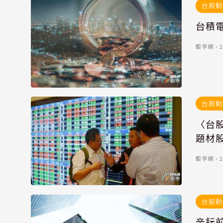
台股動
台積電
鉅亨網
．
2
台股動
〈台
題材
鉅亨網
．
2
台股動
辛耘