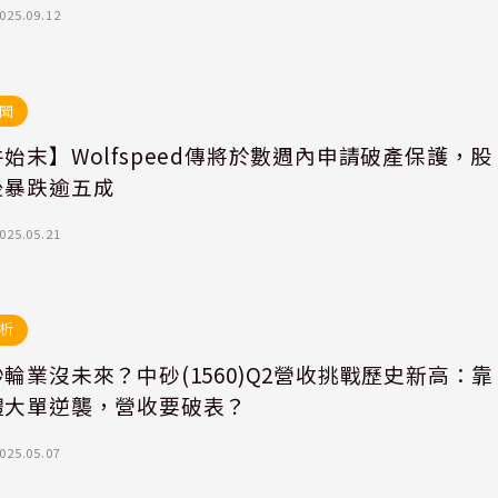
025.09.12
聞
始末】Wolfspeed傳將於數週內申請破產保護，股
後暴跌逾五成
025.05.21
析
輪業沒未來？中砂(1560)Q2營收挑戰歷史新高：靠
體大單逆襲，營收要破表？
025.05.07