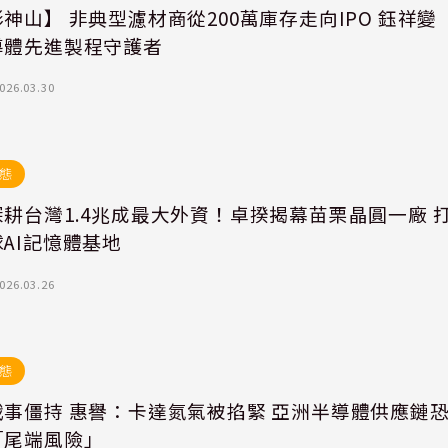
神山】 非典型濾材商從200萬庫存走向IPO 鈺祥變
導體先進製程守護者
026.03.30
態
耕台灣1.4兆成最大外資！卓揆揭幕苗栗晶圓一廠 
AI記憶體基地
026.03.26
態
戰事僵持 惠譽：卡達氮氣被掐緊 亞洲半導體供應鏈
「尾端風險」