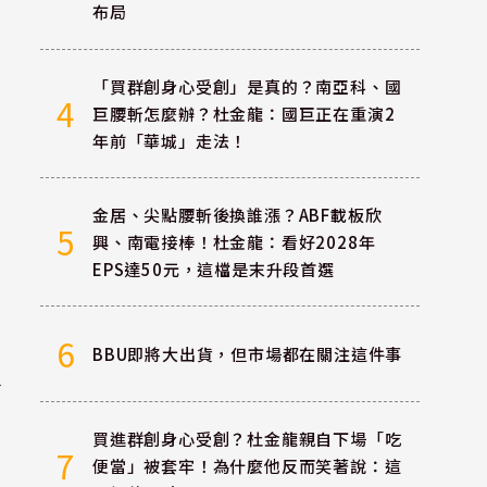
布局
「買群創身心受創」是真的？南亞科、國
4
巨腰斬怎麼辦？杜金龍：國巨正在重演2
年前「華城」走法！
金居、尖點腰斬後換誰漲？ABF載板欣
5
興、南電接棒！杜金龍：看好2028年
EPS達50元，這檔是末升段首選
6
BBU即將大出貨，但市場都在關注這件事
點
買進群創身心受創？杜金龍親自下場「吃
7
便當」被套牢！為什麼他反而笑著說：這