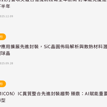
下半年
025.12.09
態
矽應用擴展先進封裝，SiC晶圓佈局解析與散熱材料
環球晶
025.09.28
態
MICON〉IC異質整合先進封裝趨勢 臻鼎：AI賦能重
轉型