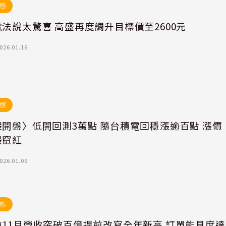
態
法說太驚喜 高盛再度調升目標價至2600元
026.01.16
態
股開盤〉低開回測3萬點 隨台積電回穩漲逾百點 漲價
股竄紅
026.01.06
態
前11月營收突破百億提前改寫全年新高 訂單能見度達