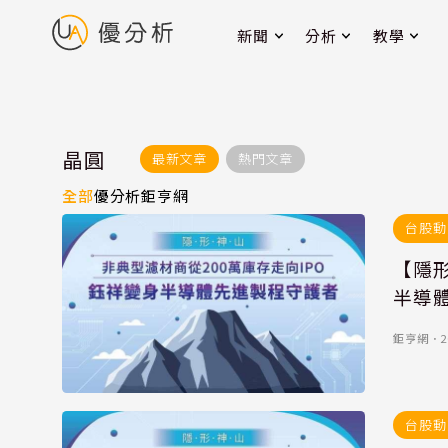
新聞
分析
教學
晶圓
最新文章
熱門文章
全部
優分析
鉅亨網
台股動
【隱形
半導
鉅亨網
．
2
台股動