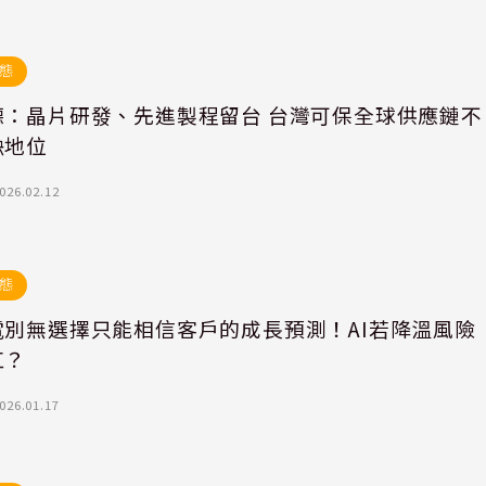
態
德：晶片研發、先進製程留台 台灣可保全球供應鏈不
缺地位
026.02.12
態
電別無選擇只能相信客戶的成長預測！AI若降溫風險
扛？
026.01.17