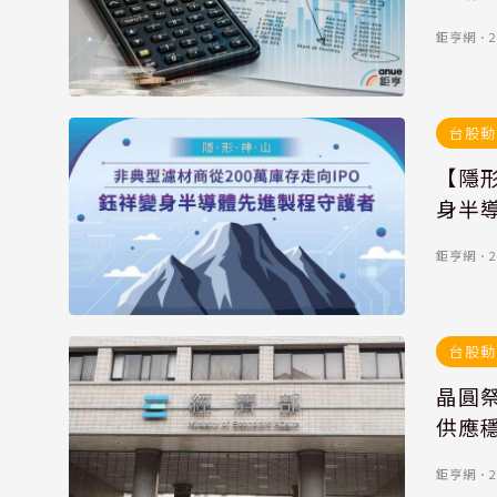
鉅亨網
．
2
台股動
【隱形
身半
鉅亨網
．
2
台股動
晶圓
供應
鉅亨網
．
2