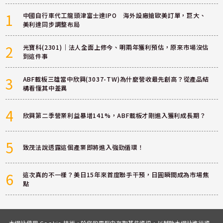
1
中國自行車代工龍頭津富士達IPO 海外設廠搶歐美訂單，巨大、
美利達同步調整布局
2
光寶科(2301)｜法人全面上修今、明兩年獲利預估，原來市場沒估
到這件事
3
ABF載板三雄當中欣興(3037-TW)為什麼營收最先創高？從產品結
構看懂其中差異
4
欣興第二季營業利益暴增141%，ABF載板才剛進入獲利成長期？
5
致茂法說透露這個產業即將進入強勁循環！
6
這次真的不一樣？美日15年來首度聯手干預，日圓瞬間成為市場焦
點
本網站使用 Cookie 技術，於您的電腦中存取某些資訊，以輔助本網站進行資