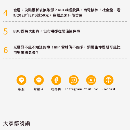
4
金居、尖點腰斬後換誰漲？ABF載板欣興、南電接棒！杜金龍：看
好2028年EPS達50元，這檔是末升段首選
5
BBU即將大出貨，但市場都在關注這件事
6
光通訊不能不知道的事！InP 雷射供不應求，銅纜生命週期可能比
市場預期更長？
客服
討論區
粉絲團
Instagram
Youtube
Podcast
大家都說讚