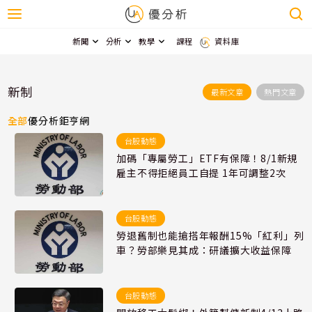
新聞
分析
教學
課程
資料庫
新制
最新文章
熱門文章
全部
優分析
鉅亨網
台股動態
加碼「專屬勞工」ETF有保障！8/1新規
雇主不得拒絕員工自提 1年可調整2次
台股動態
勞退舊制也能搶搭年報酬15%「紅利」列
車？勞部樂見其成：研議擴大收益保障
台股動態