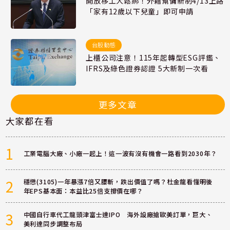
開放移工大鬆綁！外籍幫傭新制4/13上路
「家有12歲以下兒童」即可申請
台股動態
上櫃公司注意！115年起轉型ESG評鑑、
IFRS及綠色證券認證 5大新制一次看
更多文章
大家都在看
1
工業電腦大廠、小廠一起上！這一波有沒有機會一路看到2030年？
2
穩懋(3105)一年暴漲7倍又腰斬，跌出價值了嗎？杜金龍看懂明後
年EPS基本面：本益比25倍支撐價在哪？
3
中國自行車代工龍頭津富士達IPO 海外設廠搶歐美訂單，巨大、
美利達同步調整布局