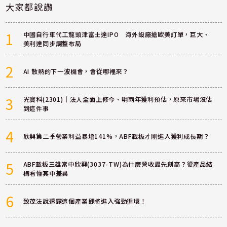
大家都說讚
1
中國自行車代工龍頭津富士達IPO 海外設廠搶歐美訂單，巨大、
美利達同步調整布局
2
AI 散熱的下一波機會，會從哪裡來？
3
光寶科(2301)｜法人全面上修今、明兩年獲利預估，原來市場沒估
到這件事
4
欣興第二季營業利益暴增141%，ABF載板才剛進入獲利成長期？
5
ABF載板三雄當中欣興(3037-TW)為什麼營收最先創高？從產品結
構看懂其中差異
6
致茂法說透露這個產業即將進入強勁循環！