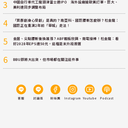
3
中國自行車代工龍頭津富士達IPO 海外設廠搶歐美訂單，巨大、
美利達同步調整布局
4
「買群創身心受創」是真的？南亞科、國巨腰斬怎麼辦？杜金龍：
國巨正在重演2年前「華城」走法！
5
金居、尖點腰斬後換誰漲？ABF載板欣興、南電接棒！杜金龍：看
好2028年EPS達50元，這檔是末升段首選
6
BBU即將大出貨，但市場都在關注這件事
客服
討論區
粉絲團
Instagram
Youtube
Podcast