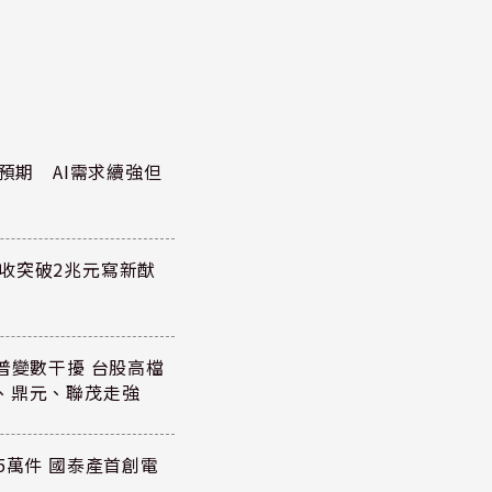
於預期 AI需求續強但
收突破2兆元寫新猷
普變數干擾 台股高檔
、鼎元、聯茂走強
5萬件 國泰產首創電