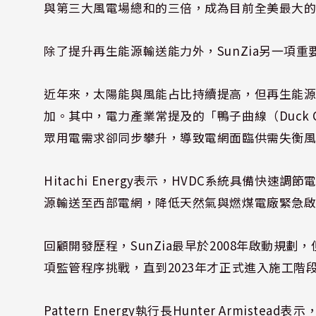
與第三大風電場總和的三倍，成為目前全美最大
除了提升再生能源輸送能力外，SunZia另一項
近年來，太陽能與風能占比持續提高，但再生能
加。其中，電力產業常提及的「鴨子曲線（Duck 
眾用電需求卻同步攀升，導致電網面臨供需失衡
Hitachi Energy表示，HVDC系統具備
源輸送至西部電網，降低天然氣與燃煤電廠緊急
回顧開發歷程，SunZia最早於2008年啟動規
項監管程序挑戰，直到2023年才正式進入施工階
Pattern Energy執行長Hunter Armis