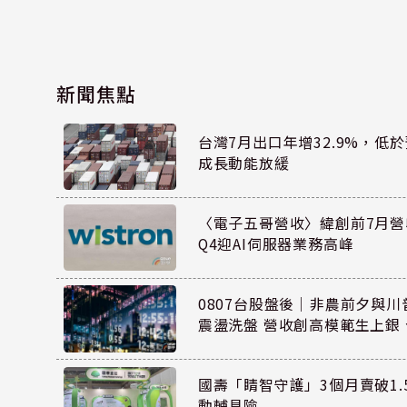
新聞焦點
台灣7月出口年增32.9%，低
成長動能放緩
〈電子五哥營收〉緯創前7月營
Q4迎AI伺服器業務高峰
0807台股盤後｜非農前夕與川
震盪洗盤 營收創高模範生上銀
國壽「睛智守護」3個月賣破1.
動輔具險