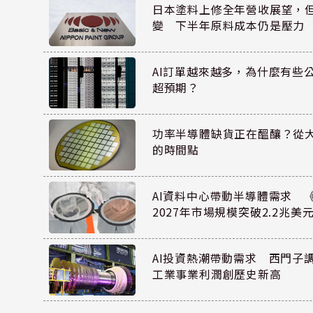
日本塗料上修全年營收展望，
變 下半年原料成本仍是壓力
AI訂單越來越多，為什麼有些
超預期？
功率半導體缺貨正在醞釀？從
的時間點
AI資料中心帶動半導體需求 
2027年市場規模突破2.2兆美
AI投資熱潮帶動需求 西門子
工業事業利潤創歷史新高