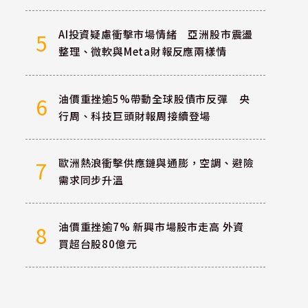
AI投資疑慮衝擊市場情緒 亞洲股市震盪
5
整理、微軟與Meta財報反應兩樣情
油價重挫逾5%帶動全球股債市反彈 央
6
行周、科技巨頭財報周接續登場
歐洲熱浪衝擊供應鏈與通膨，空調、避險
7
需求同步升溫
油價重挫逾7% 新興市場股市走高 外資
8
買超台股80億元