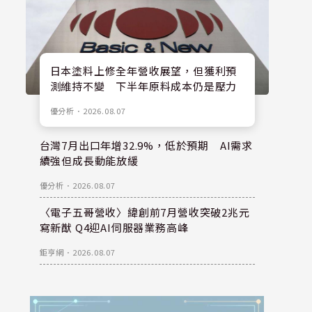
日本塗料上修全年營收展望，但獲利預
測維持不變 下半年原料成本仍是壓力
優分析
．
2026.08.07
台灣7月出口年增32.9%，低於預期 AI需求
續強但成長動能放緩
優分析
．
2026.08.07
〈電子五哥營收〉緯創前7月營收突破2兆元
寫新猷 Q4迎AI伺服器業務高峰
鉅亨網
．
2026.08.07