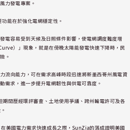
的風力發電專案。
重要功能在於強化電網穩定性。
源發電容易受到天候及日照條件影響，使電網調度難度增
Curve）」現象，就是在傍晚太陽能發電快速下降時，民
風險。
快速調節電力流向能力，可在需求高峰時段迅速將新墨西哥州風電資
啟動需求，進一步提升電網韌性與供電可靠度。
劃，但期間歷經環評審查、土地使用爭議、跨州輸電許可及各
段。
tead表示，在美國電力需求快速成長之際，SunZia的落成證明美國