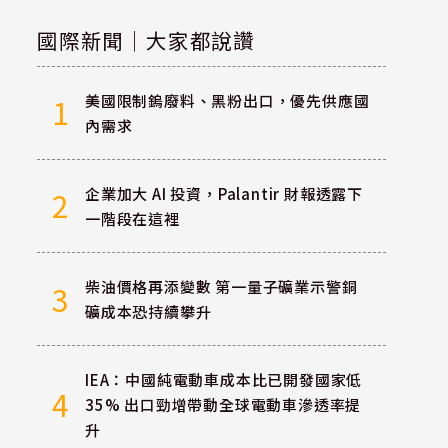
國際新聞｜大家都說讚
美國限制鎢廢料、黑粉出口，優先供應國
1
內需求
企業加大 AI 投資，Palantir 財報透露下
2
一階段在這裡
柴油價格再添變數 第一量子礦業示警銅
3
礦成本恐持續攀升
IEA：中國純電動車成本比已開發國家低
4
35% 出口勁增帶動全球電動車滲透率提
升