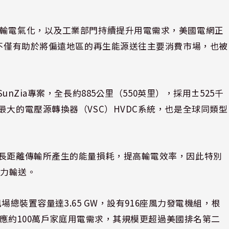
運輸電氣化，以及工業部門持續提升用電需求，美國電網正
，不僅有助於將偏遠地區的再生能源送往主要消費市場，也被
同推動的SunZia專案，全長約885公里（550英里），採用±525千
最大的電壓源轉換器（VSC）HVDC系統，也是全球同類型
低長距離傳輸所產生的能量損耗，提高輸電效率，因此特別
電力輸送。
風場總裝置容量達3.65 GW，設有916座風力發電機組，根
可供應約100萬戶家庭用電需求，其規模更超過美國排名第二