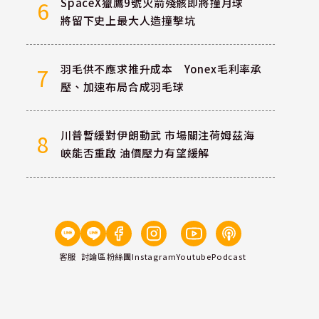
SpaceX獵鷹9號火箭殘骸即將撞月球
6
將留下史上最大人造撞擊坑
羽毛供不應求推升成本 Yonex毛利率承
7
壓、加速布局合成羽毛球
川普暫緩對伊朗動武 市場關注荷姆茲海
8
峽能否重啟 油價壓力有望緩解
客服
討論區
粉絲團
Instagram
Youtube
Podcast