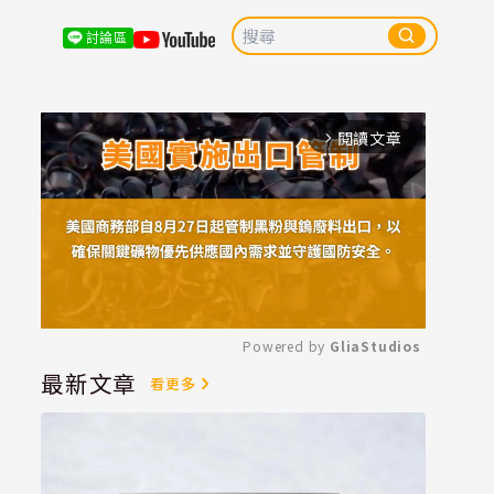
討論區
閱讀文章
arrow_forward_ios
Powered by 
GliaStudios
最新文章
看更多
Mute