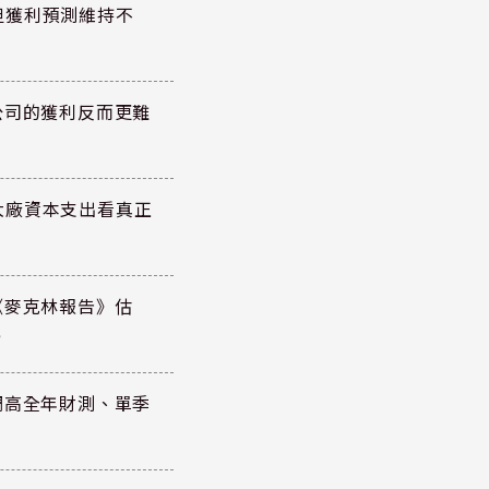
但獲利預測維持不
公司的獲利反而更難
大廠資本支出看真正
《麥克林報告》估
元
調高全年財測、單季